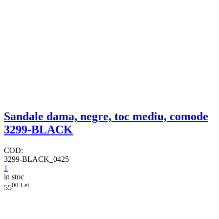
​Sandale dama, negre, toc mediu, comode
3299-BLACK
COD:
3299-BLACK_0425
1
in stoc
00
Lei
55