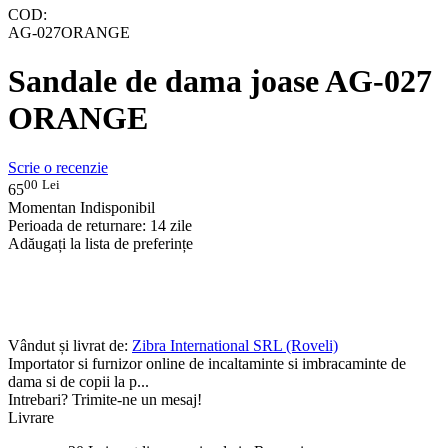
COD:
AG-027ORANGE
Sandale de dama joase AG-027
ORANGE
Scrie o recenzie
00
Lei
65
Momentan Indisponibil
Perioada de returnare:
14 zile
Adăugați la lista de preferințe
Vândut și livrat de:
Zibra International SRL (Roveli)
Importator si furnizor online de incaltaminte si imbracaminte de
dama si de copii la p...
Intrebari? Trimite-ne un mesaj!
Livrare