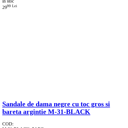
in stoc
99
Lei
29
Sandale de dama negre cu toc gros si
bareta argintie M-31-BLACK
COD: