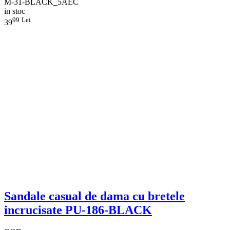
M-31-BLACK_5AEC
in stoc
99
Lei
39
Sandale casual de dama cu bretele
incrucisate PU-186-BLACK