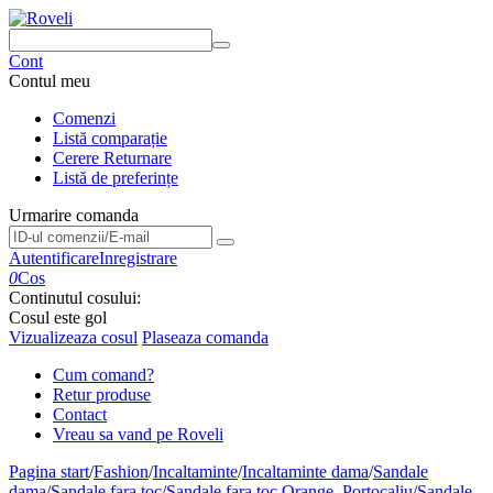
Cont
Contul meu
Comenzi
Listă comparație
Cerere Returnare
Listă de preferințe
Urmarire comanda
Urmarire comanda
Autentificare
Inregistrare
0
Cos
Continutul cosului:
Cosul este gol
Vizualizeaza cosul
Plaseaza comanda
Cum comand?
Retur produse
Contact
Vreau sa vand pe Roveli
Pagina start
/
Fashion
/
Incaltaminte
/
Incaltaminte dama
/
Sandale
dama
/
Sandale fara toc
/
Sandale fara toc Orange, Portocaliu
/
Sandale