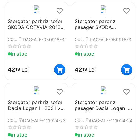
Stergator parbriz sofer
Stergator parbriz
SKODA OCTAVIA 2013➝
pasager SKODA
COD:ART50 24"
OCTAVIA 2013➝
COD:ART50 18"
DAC-ALF-050918-31
DAC-ALF-050918-32
COD:
COD:
in stoc
in stoc
42
Lei
42
Lei
19
19
Stergator parbriz sofer
Stergator parbriz
Dacia Logan III 2021->
pasager Dacia Logan III
Cod: ART99 24"
2021-> Cod: ART99 16"
DAC-ALF-111024-23
DAC-ALF-111024-24
COD:
COD:
in stoc
in stoc