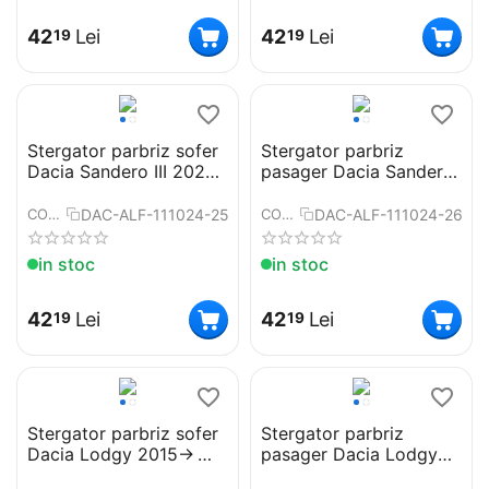
42
Lei
42
Lei
19
19
Stergator parbriz sofer
Stergator parbriz
Dacia Sandero III 2020-
pasager Dacia Sandero
> Cod: ART99 24"
III 2020-> Cod: ART99
16"
DAC-ALF-111024-25
DAC-ALF-111024-26
COD:
COD:
in stoc
in stoc
42
Lei
42
Lei
19
19
Stergator parbriz sofer
Stergator parbriz
Dacia Lodgy 2015->
pasager Dacia Lodgy
Cod: ART99 22"
2015-> Cod: ART99 16"