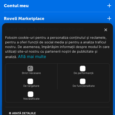
Contul meu
Roveli Marketplace
×
Acest site web folosește cookie-uri
Servicii clienti (Nou)
Folosim cookie-uri pentru a personaliza conținutul și reclamele,
pentru a oferi funcții de social media și pentru a analiza traficul
Info clienti
nostru. De asemenea, împărtășim informații despre modul în care
utilizați site-ul nostru cu partenerii noștri de publicitate și
Află mai multe
Contact
analiză.
Strict necesare
De performanță
De targetare
De funcționalitate
© 2022 - 2026 Roveli.ro. Realizat si configurat
netSEO
Neclasificate
⚙ ARATĂ DETALIILE