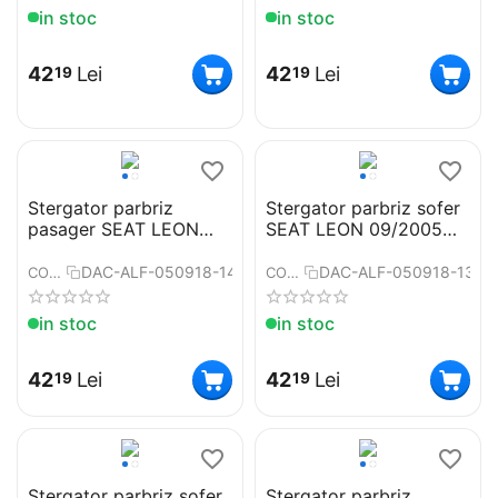
in stoc
in stoc
42
Lei
42
Lei
19
19
Stergator parbriz
Stergator parbriz sofer
pasager SEAT LEON
SEAT LEON 09/2005➝
09/2005➝ COD:ART51
COD:ART51 26"
26"
DAC-ALF-050918-14
DAC-ALF-050918-13
COD:
COD:
in stoc
in stoc
42
Lei
42
Lei
19
19
Stergator parbriz sofer
Stergator parbriz