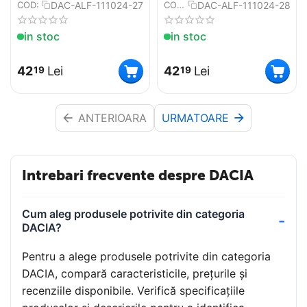
DAC-ALF-111024-27
DAC-ALF-111024-28
COD:
COD:
in stoc
in stoc
42
Lei
42
Lei
19
19
ANTERIOARA
URMATOARE
Intrebari frecvente despre DACIA
Cum aleg produsele potrivite din categoria
DACIA?
Pentru a alege produsele potrivite din categoria
DACIA, compară caracteristicile, prețurile și
recenziile disponibile. Verifică specificațiile