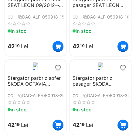
SEAT LEON 09/2012➝
pasager SEAT LEON
COD:ART50 26"
09/2012➝ COD:ART50
16"
DAC-ALF-050918-15
DAC-ALF-050918-16
COD:
COD:
in stoc
in stoc
42
Lei
42
Lei
19
19
Stergator parbriz sofer
Stergator parbriz
SKODA OCTAVIA
pasager SKODA
06/2004➝ COD:ART33
OCTAVIA 06/2004➝
24"
COD:ART33 19"
DAC-ALF-050918-29
DAC-ALF-050918-30
COD:
COD:
in stoc
in stoc
42
Lei
42
Lei
19
19