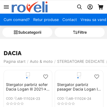
Cum comand?
Retur produse
Contact
Vreau sa vand
Subcategorii
Filtre
DACIA
Pagina start
/
Auto & moto
/
STERGATOARE DEDICATE
Stergator parbriz sofer
Stergator parbriz
Dacia Logan III 2021->
pasager Dacia Logan III
Cod: ART99 24"
2021-> Cod: ART99 16"
AR-111024-23
AR-111024-24
COD:
COD: