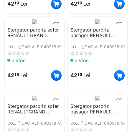
42
Lei
42
Lei
19
19
Stergator parbriz sofer
Stergator parbriz
RENAULT GRAND
pasager RENAULT
SCENIC II 04/2004➝
GRAND SCENIC II
COD:ART52 22"
04/2004➝ COD:ART52
DAC-ALF-040918-91
DAC-ALF-040918-92
COD:
COD:
26"
in stoc
in stoc
42
Lei
42
Lei
19
19
Stergator parbriz sofer
Stergator parbriz
RENAULTGRAND
pasager RENAULT
SCENIC III 02/2009➝
GRAND SCENIC III
COD:ART52 26"
02/2009➝ COD:ART52
DAC-ALF-040918-93
DAC-ALF-040918-94
COD:
COD:
30"