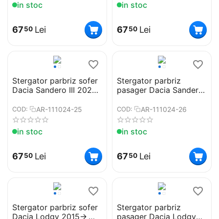
in stoc
in stoc
67
Lei
67
Lei
50
50
Stergator parbriz sofer
Stergator parbriz
Dacia Sandero III 2020-
pasager Dacia Sandero
> Cod: ART99 24"
III 2020-> Cod: ART99
16"
AR-111024-25
AR-111024-26
COD:
COD:
in stoc
in stoc
67
Lei
67
Lei
50
50
Stergator parbriz sofer
Stergator parbriz
Dacia Lodgy 2015->
pasager Dacia Lodgy