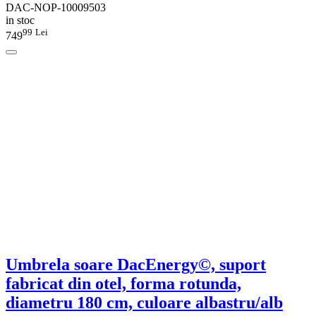
DAC-NOP-10009503
in stoc
99
Lei
749
Umbrela soare DacEnergy©, suport
fabricat din otel, forma rotunda,
diametru 180 cm, culoare albastru/alb