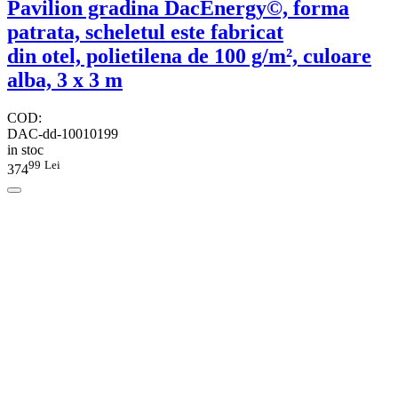
Pavilion gradina DacEnergy©, forma
patrata, scheletul este fabricat
din otel, polietilena de 100 g/m², culoare
alba, 3 x 3 m
COD:
DAC-dd-10010199
in stoc
99
Lei
374