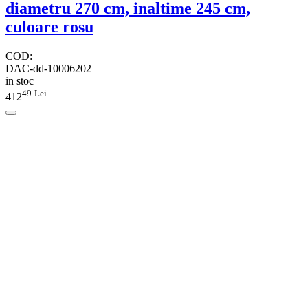
diametru 270 cm, inaltime 245 cm,
culoare rosu
COD:
DAC-dd-10006202
in stoc
49
Lei
412