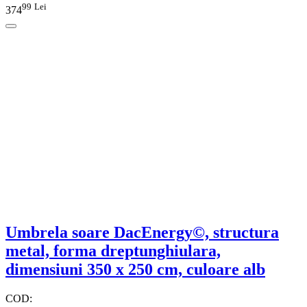
99
Lei
374
Umbrela soare DacEnergy©, structura
metal, forma dreptunghiulara,
dimensiuni 350 x 250 cm, culoare alb
COD: