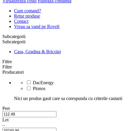
Vizualizeaza cosul
Plaseaza comanda
Cum comand?
Retur produse
Contact
Vreau sa vand pe Roveli
Subcategorii
Subcategorii
Casa, Gradina & Bricolaj
Filtre
Filtre
Producatori
DacEnergy
Plonos
Nici un produs gasit care sa corespunda cu criterile cautarii
Pret
Lei
–