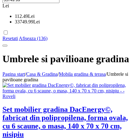
Lei
112.49
Lei
33749.99
Lei
Resetati
Afiseaza (136)
Umbrele si pavilioane gradina
Pagina start
/
Casa & Gradina
/
Mobila gradina & terasa
/
Umbrele si
pavilioane gradina
Set mobilier gradina DacEnergy©,
fabricat din polipropilena, forma ovala,
cu 6 scaune, o masa, 140 x 70 x 70 cm,
nisipiu