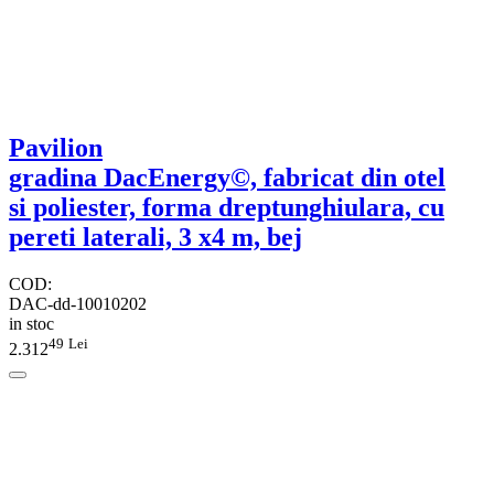
Pavilion
gradina DacEnergy©, fabricat din otel
si poliester, forma dreptunghiulara, cu
pereti laterali, 3 x4 m, bej
COD:
DAC-dd-10010202
in stoc
49
Lei
2.312