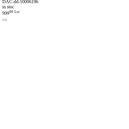
DAC-dd-10006196
in stoc
99
Lei
999