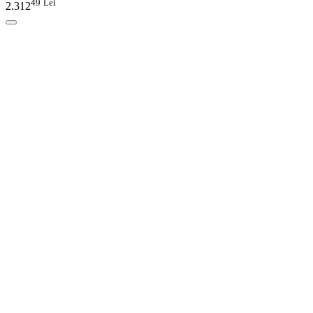
49
Lei
2.312