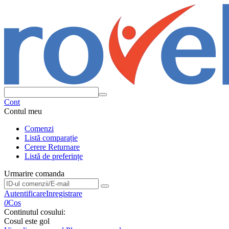
Cont
Contul meu
Comenzi
Listă comparație
Cerere Returnare
Listă de preferințe
Urmarire comanda
Urmarire comanda
Autentificare
Inregistrare
0
Cos
Continutul cosului:
Cosul este gol