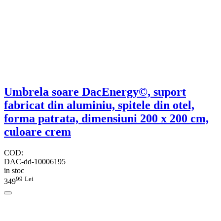
Umbrela soare DacEnergy©, suport
fabricat din aluminiu, spitele din otel,
forma patrata, dimensiuni 200 x 200 cm,
culoare crem
COD:
DAC-dd-10006195
in stoc
99
Lei
349