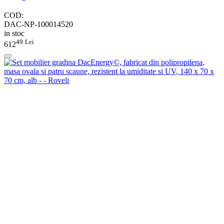
COD:
DAC-NP-100014520
in stoc
49
Lei
612