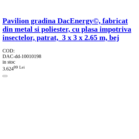
Pavilion gradina DacEnergy©, fabricat
din metal si poliester, cu plasa impotriva
insectelor, patrat, 3 x 3 x 2.65 m, bej
COD:
DAC-dd-10010198
in stoc
99
Lei
3.624