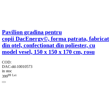
Pavilion gradina pentru
copii DacEnergy©, forma patrata, fabricat
din otel, confectionat din poliester, cu
model vesel, 150 x 150 x 170 cm, rosu
COD:
DAC-dd-10010573
in stoc
99
Lei
399