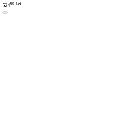
99
Lei
524