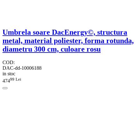
Umbrela soare DacEnergy©, structura
metal, material poliester, forma rotunda,
diametru 300 cm, culoare rosu
COD:
DAC-dd-10006188
in stoc
99
Lei
474