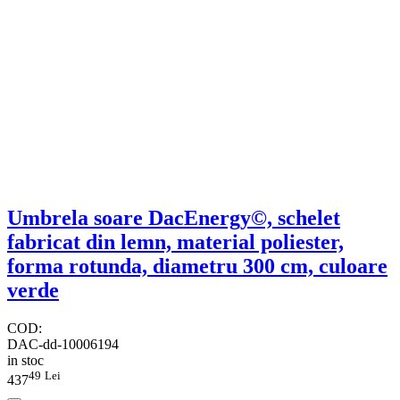
Umbrela soare DacEnergy©, schelet
fabricat din lemn, material poliester,
forma rotunda, diametru 300 cm, culoare
verde
COD:
DAC-dd-10006194
in stoc
49
Lei
437