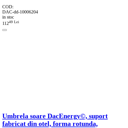
COD:
DAC-dd-10006204
in stoc
49
Lei
112
Umbrela soare DacEnergy©, suport
fabricat din otel, forma rotunda,