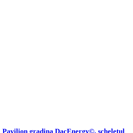
Pavilion gradina DacEnergy©, scheletul