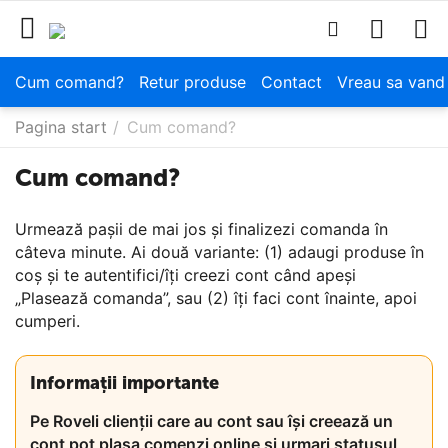
Cum comand?
Retur produse
Contact
Vreau sa vand
Pagina start
/
Cum comand?
Cum comand?
Urmează pașii de mai jos și finalizezi comanda în
câteva minute. Ai două variante: (1) adaugi produse în
coș și te autentifici/îți creezi cont când apeși
„Plasează comanda”, sau (2) îți faci cont înainte, apoi
cumperi.
Informații importante
Pe Roveli clienții care au cont sau își creează un
cont pot plasa comenzi online si urmari statusul