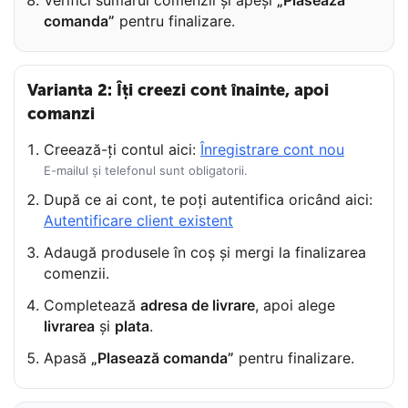
Verifici sumarul comenzii și apeși
„Plasează
comanda”
pentru finalizare.
Varianta 2: Îți creezi cont înainte, apoi
comanzi
Creează-ți contul aici:
Înregistrare cont nou
E-mailul și telefonul sunt obligatorii.
După ce ai cont, te poți autentifica oricând aici:
Autentificare client existent
Adaugă produsele în coș și mergi la finalizarea
comenzii.
Completează
adresa de livrare
, apoi alege
livrarea
și
plata
.
Apasă
„Plasează comanda”
pentru finalizare.