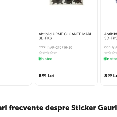
Abtibild URME GLOANTE MARI
Abtibi
3D-FK6
3D-FK
COD:
AR-270716-20
COD:
in stoc
in sto
8
Lei
8
L
00
00
ari frecvente despre Sticker Gaur