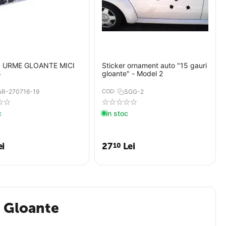
ld URME GLOANTE MICI
Sticker ornament auto "15 gauri
5
gloante" - Model 2
AR-270716-19
COD:
SGG-2
c
in stoc
ei
27
Lei
10
i Gloante