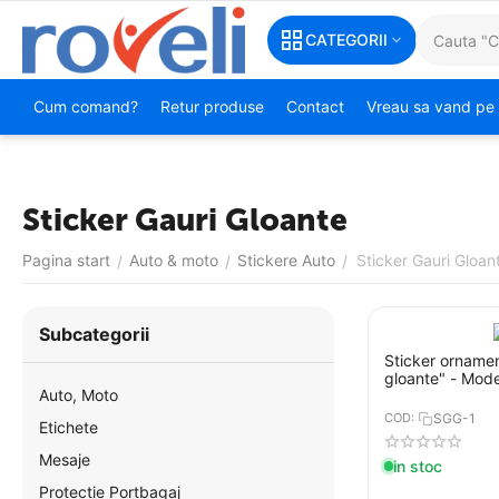
CATEGORII
Cum comand?
Retur produse
Contact
Vreau sa vand pe 
Sticker Gauri Gloante
Pagina start
Auto & moto
Stickere Auto
Sticker Gauri Gloan
/
/
/
Subcategorii
Sticker ornamen
gloante" - Mode
Auto, Moto
COD:
SGG-1
Etichete
Mesaje
in stoc
Protectie Portbagaj