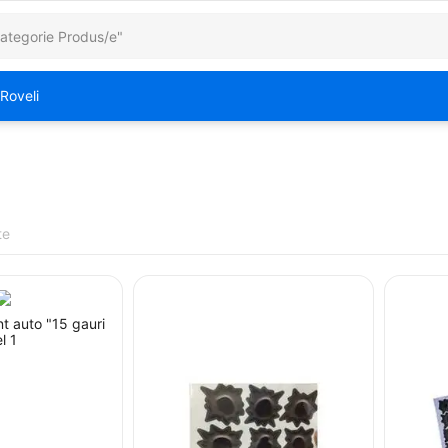
Roveli
te
t auto "15 gauri
l 1