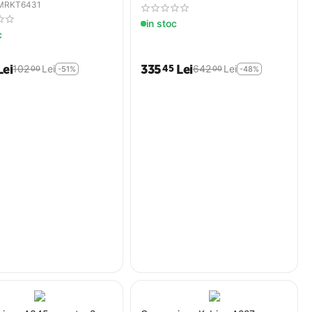
MRKT6431
in stoc
c
Lei
335
Lei
45
102
Lei
642
Lei
00
00
-51%
-48%