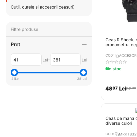
Cutii, curele si accesorii ceasuri)
Filtre produse
Ceas R Shock, q
Pret
cronometru, ne
COD:
ACCESORI
–
Lei
Lei
in stoc
41
Lei
381
Lei
48
Lei
07
92
00
Ceas de mana d
diverse culori
COD:
MRKT832