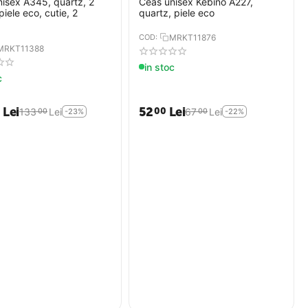
isex A345, quartz, 2
Ceas unisex Kebino A227,
piele eco, cutie, 2
quartz, piele eco
COD:
MRKT11876
MRKT11388
in stoc
c
Lei
52
Lei
0
00
133
Lei
67
Lei
00
00
-23%
-22%