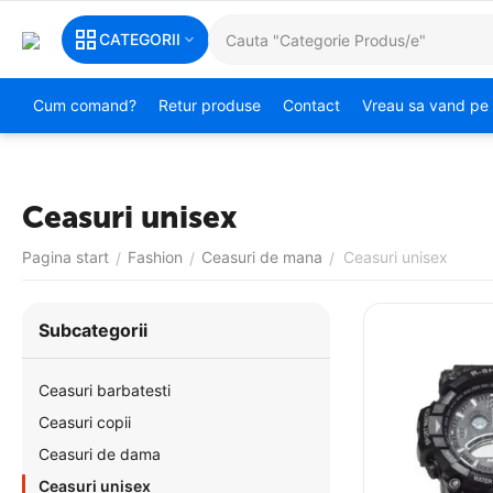
CATEGORII
Cum comand?
Retur produse
Contact
Vreau sa vand pe 
Ceasuri unisex
Pagina start
Fashion
Ceasuri de mana
Ceasuri unisex
/
/
/
Subcategorii
Ceasuri barbatesti
Ceasuri copii
Ceasuri de dama
Ceasuri unisex