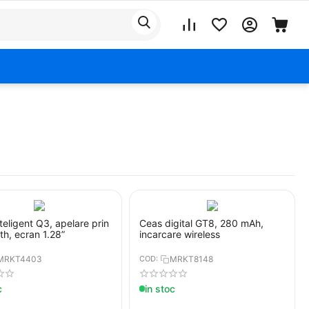
teligent Q3, apelare prin
Ceas digital GT8, 280 mAh,
th, ecran 1.28”
incarcare wireless
MRKT4403
COD:
MRKT8148
c
in stoc