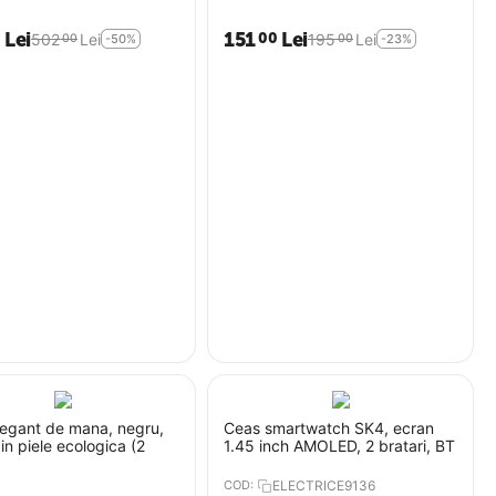
Lei
151
Lei
0
00
502
Lei
195
Lei
00
00
-50%
-23%
legant de mana, negru,
Ceas smartwatch SK4, ecran
in piele ecologica (2
1.45 inch AMOLED, 2 bratari, BT
COD:
ELECTRICE9136