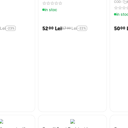
COD:
in stoc
in sto
52
Lei
50
00
00
Lei
67
Lei
00
-23%
-22%