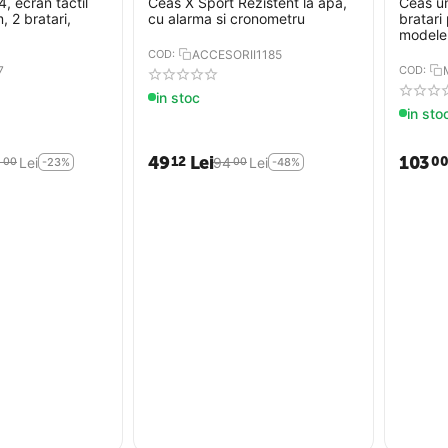
 ecran tactil
Ceas X Sport Rezistent la apa,
Ceas un
2 bratari,
cu alarma si cronometru
bratari 
modele
COD:
ACCESORII1185
7
COD:
in stoc
in sto
49
Lei
103
12
0
6
Lei
94
Lei
00
00
-23%
-48%