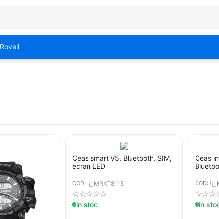
Roveli
Ceas smart V5, Bluetooth, SIM,
Ceas in
ecran LED
Bluetoo
COD:
MRKT8115
COD:
in stoc
in sto