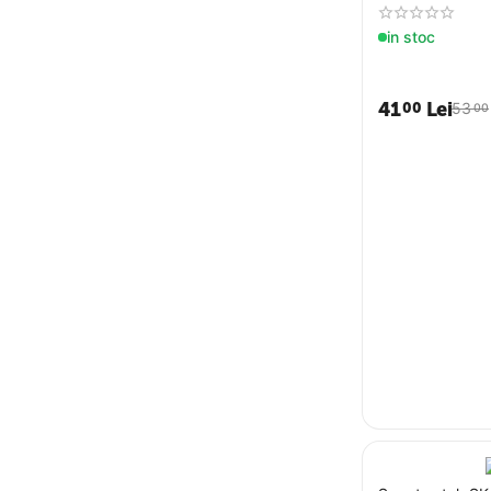
in stoc
41
Lei
00
53
00