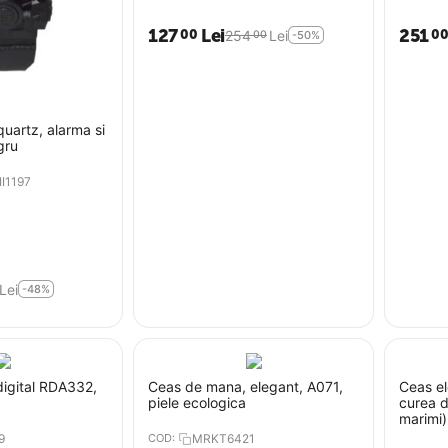
127
Lei
251
00
0
254
Lei
00
-50%
uartz, alarma si
gru
I1197
Lei
-48%
igital RDA332,
Ceas de mana, elegant, A071,
Ceas e
piele ecologica
curea d
marimi)
9
COD:
MRKT6421