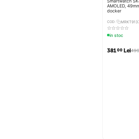
Smartwatch SK4,
AMOLED, 49mm, 
docker
COD:
MRKT913
in stoc
381
Lei
00
49