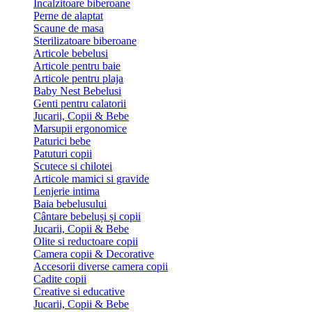
Incalzitoare biberoane
Perne de alaptat
Scaune de masa
Sterilizatoare biberoane
Articole bebelusi
Articole pentru baie
Articole pentru plaja
Baby Nest Bebelusi
Genti pentru calatorii
Jucarii, Copii & Bebe
Marsupii ergonomice
Paturici bebe
Patuturi copii
Scutece si chilotei
Articole mamici si gravide
Lenjerie intima
Baia bebelusului
Cântare bebeluși și copii
Jucarii, Copii & Bebe
Olite si reductoare copii
Camera copii & Decorative
Accesorii diverse camera copii
Cadite copii
Creative si educative
Jucarii, Copii & Bebe