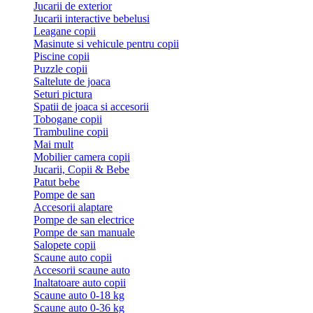
Jucarii de exterior
Jucarii interactive bebelusi
Leagane copii
Masinute si vehicule pentru copii
Piscine copii
Puzzle copii
Saltelute de joaca
Seturi pictura
Spatii de joaca si accesorii
Tobogane copii
Trambuline copii
Mai mult
Mobilier camera copii
Jucarii, Copii & Bebe
Patut bebe
Pompe de san
Accesorii alaptare
Pompe de san electrice
Pompe de san manuale
Salopete copii
Scaune auto copii
Accesorii scaune auto
Inaltatoare auto copii
Scaune auto 0-18 kg
Scaune auto 0-36 kg