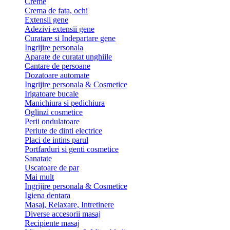
Creme
Crema de fata, ochi
Extensii gene
Adezivi extensii gene
Curatare si Indepartare gene
Ingrijire personala
Aparate de curatat unghiile
Cantare de persoane
Dozatoare automate
Ingrijire personala & Cosmetice
Irigatoare bucale
Manichiura si pedichiura
Oglinzi cosmetice
Perii ondulatoare
Periute de dinti electrice
Placi de intins parul
Portfarduri si genti cosmetice
Sanatate
Uscatoare de par
Mai mult
Ingrijire personala & Cosmetice
Igiena dentara
Masaj, Relaxare, Intretinere
Diverse accesorii masaj
Recipiente masaj