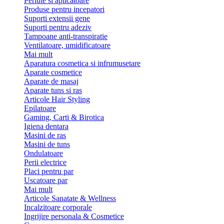
Periute si aplicatoare
Produse pentru incepatori
Suporti extensii gene
Suporti pentru adeziv
Tampoane anti-transpiratie
Ventilatoare, umidificatoare
Mai mult
Aparatura cosmetica si infrumusetare
Aparate cosmetice
Aparate de masaj
Aparate tuns si ras
Articole Hair Styling
Epilatoare
Gaming, Carti & Birotica
Igiena dentara
Masini de ras
Masini de tuns
Ondulatoare
Perii electrice
Placi pentru par
Uscatoare par
Mai mult
Articole Sanatate & Wellness
Incalzitoare corporale
Ingrijire personala & Cosmetice