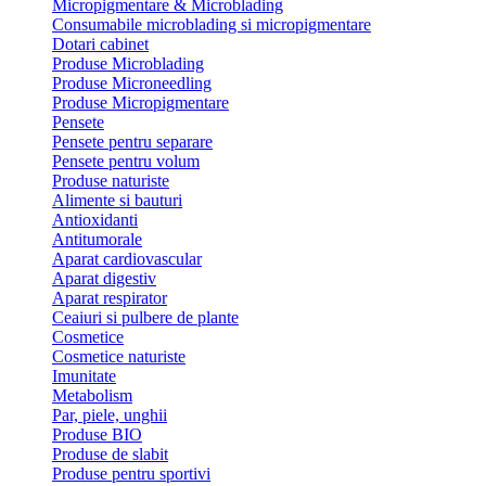
Micropigmentare & Microblading
Consumabile microblading si micropigmentare
Dotari cabinet
Produse Microblading
Produse Microneedling
Produse Micropigmentare
Pensete
Pensete pentru separare
Pensete pentru volum
Produse naturiste
Alimente si bauturi
Antioxidanti
Antitumorale
Aparat cardiovascular
Aparat digestiv
Aparat respirator
Ceaiuri si pulbere de plante
Cosmetice
Cosmetice naturiste
Imunitate
Metabolism
Par, piele, unghii
Produse BIO
Produse de slabit
Produse pentru sportivi