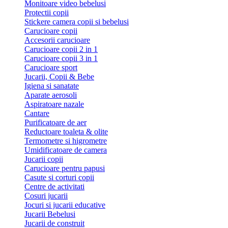
Monitoare video bebelusi
Protectii copii
Stickere camera copii si bebelusi
Carucioare copii
Accesorii carucioare
Carucioare copii 2 in 1
Carucioare copii 3 in 1
Carucioare sport
Jucarii, Copii & Bebe
Igiena si sanatate
Aparate aerosoli
Aspiratoare nazale
Cantare
Purificatoare de aer
Reductoare toaleta & olite
Termometre si higrometre
Umidificatoare de camera
Jucarii copii
Carucioare pentru papusi
Casute si corturi copii
Centre de activitati
Cosuri jucarii
Jocuri si jucarii educative
Jucarii Bebelusi
Jucarii de construit