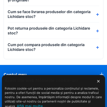
și originale?
Cum se face livrarea produselor din categoria
Lichidare stoc?
Pot returna produsele din categoria Lichidare
stoc?
Cum pot compara produsele din categoria
Lichidare stoc?
Contul meu
×
Acest site web folosește cookie-uri
Roveli Marketplace
Folosim cookie-uri pentru a personaliza conținutul și reclamele,
pentru a oferi funcții de social media și pentru a analiza traficul
nostru. De asemenea, împărtășim informații despre modul în care
Servicii clienti (Nou)
utilizați site-ul nostru cu partenerii noștri de publicitate și
Află mai multe
analiză.