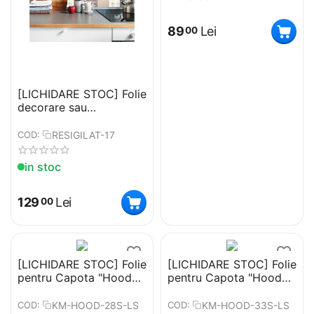
89
Lei
00
[LICHIDARE STOC] Folie
decorare sau
reconditionare
bucatarie (5 buc x 100
RESIGILAT-17
COD:
x 100cm) - Cod:
RESIGILAT-17
in stoc
129
Lei
00
[LICHIDARE STOC] Folie
[LICHIDARE STOC] Folie
pentru Capota "Hood
pentru Capota "Hood
Art" rezistenta la
Art" rezistenta la
exterior Marime S (150
exterior Marime S (150
KM-HOOD-28S-LS
KM-HOOD-33S-LS
COD:
COD: