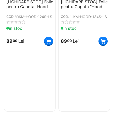
[LICHIDARE STOC] Folie
[LICHIDARE STOC] Folie
pentru Capota "Hood
pentru Capota "Hood
Art" rezistenta la
Art" rezistenta la
exterior Marime S (150
exterior Marime S (150
KM-HOOD-124S-LS
KM-HOOD-134S-LS
COD:
COD:
x 100 cm)
x 100 cm)
in stoc
in stoc
89
Lei
89
Lei
00
00