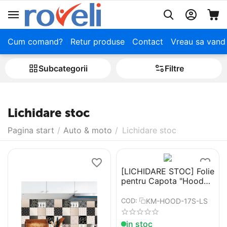
Cum comand?
Retur produse
Contact
Vreau sa vand
Subcategorii
Filtre
Lichidare stoc
Pagina start
/
Auto & moto
/
Lichidare stoc
[LICHIDARE STOC] Folie
pentru Capota "Hood
Art" rezistenta la
exterior Marime S (150
KM-HOOD-17S-LS
COD:
x 100 cm)
in stoc