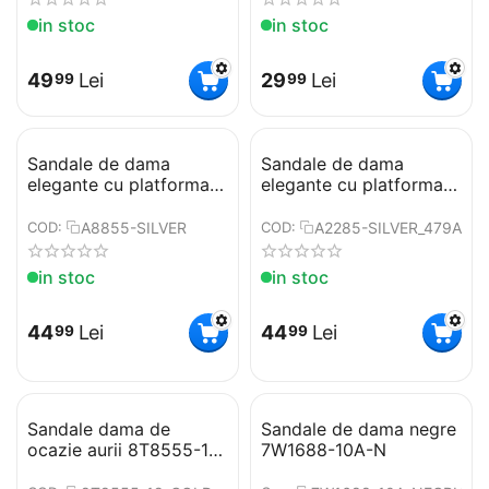
in stoc
in stoc
49
Lei
29
Lei
99
99
Sandale de dama
Sandale de dama
elegante cu platforma
elegante cu platforma
ascunsa si toc inalt
ascunsa si toc inalt
subtire A8855-SILVER
subtire A2285-SILVER
A8855-SILVER
A2285-SILVER_479A
COD:
COD:
in stoc
in stoc
44
Lei
44
Lei
99
99
Sandale dama de
Sandale de dama negre
ocazie aurii 8T8555-19-
7W1688-10A-N
G