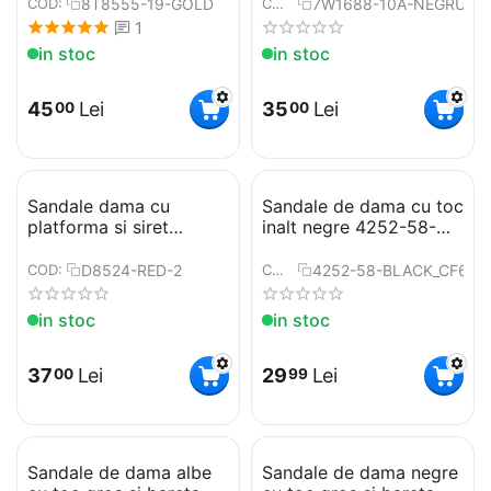
8T8555-19-GOLD
7W1688-10A-NEGRU-1
COD:
COD:
1
in stoc
in stoc
45
Lei
35
Lei
00
00
Sandale dama cu
Sandale de dama cu toc
platforma si siret
inalt negre 4252-58-
D8524-RED
BLACK
D8524-RED​-2
4252-58-BLACK_CF60
COD:
COD:
in stoc
in stoc
37
Lei
29
Lei
00
99
Sandale de dama albe
Sandale de dama negre