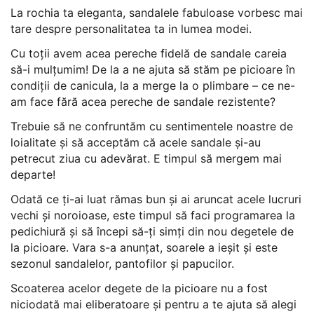
La rochia ta eleganta, sandalele fabuloase vorbesc mai
tare despre personalitatea ta in lumea modei.
Cu toții avem acea pereche fidelă de sandale careia
să-i mulțumim! De la a ne ajuta să stăm pe picioare în
condiții de canicula, la a merge la o plimbare – ce ne-
am face fără acea pereche de sandale rezistente?
Trebuie să ne confruntăm cu sentimentele noastre de
loialitate și să acceptăm că acele sandale și-au
petrecut ziua cu adevărat. E timpul să mergem mai
departe!
Odată ce ți-ai luat rămas bun și ai aruncat acele lucruri
vechi și noroioase, este timpul să faci programarea la
pedichiură și să începi să-ți simți din nou degetele de
la picioare. Vara s-a anunțat, soarele a ieșit și este
sezonul sandalelor, pantofilor și papucilor.
Scoaterea acelor degete de la picioare nu a fost
niciodată mai eliberatoare și pentru a te ajuta să alegi