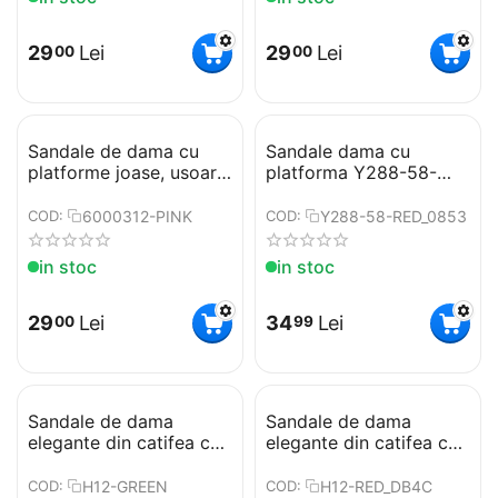
29
Lei
29
Lei
00
00
​Sandale de dama cu
​Sandale dama cu
platforme joase, usoare
platforma Y288-58-
si comode 6000312-
RED
PINK
6000312-PINK
Y288-58-RED_0853
COD:
COD:
in stoc
in stoc
29
Lei
34
Lei
00
99
Sandale de dama
​Sandale de dama
elegante din catifea cu
elegante din catifea cu
bareta transparenta
bareta transparenta
H12-GREEN
H12-RED
H12-GREEN
H12-RED_DB4C
COD:
COD: