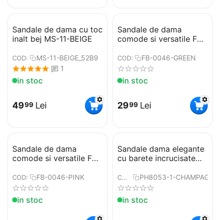
Sandale de dama cu toc
​Sandale de dama
inalt bej MS-11-BEIGE
comode si versatile FB-
0046-GREEN
MS-11-BEIGE_52B9
FB-0046-GREEN
COD:
COD:
1
in stoc
in stoc
49
Lei
29
Lei
99
99
Sandale de dama
Sandale dama elegante
comode si versatile FB-
cu barete incrucisate
0046-PINK
PH8053-1-
CHAMPAGNE
FB-0046-PINK
PH8053-1-CHAMPAGNE
COD:
COD:
in stoc
in stoc