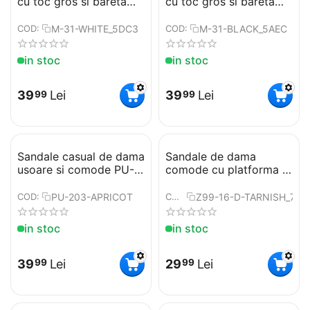
cu toc gros si bareta
cu toc gros si bareta
argintie M-31-WHITE
argintie M-31-BLACK
M-31-WHITE_5DC3
M-31-BLACK_5AEC
COD:
COD:
in stoc
in stoc
39
Lei
39
Lei
99
99
​Sandale casual de dama
​Sandale de dama
usoare si comode PU-
comode cu platforma si
203-APRICOT
pietre Z99-16-D-
TARNISH
PU-203-APRICOT
Z99-16-D-TARNISH_726
COD:
COD:
in stoc
in stoc
39
Lei
29
Lei
99
99