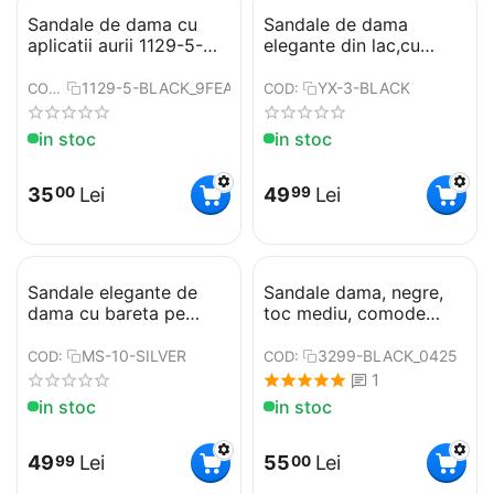
​Sandale de dama cu
​Sandale de dama
aplicatii aurii 1129-5-
elegante din lac,cu
BLACK
platforma si tocul inalt
si gros YX-3-BLACK
1129-5-BLACK_9FEA
YX-3-BLACK
COD:
COD:
in stoc
in stoc
35
Lei
49
Lei
00
99
​Sandale elegante de
​Sandale dama, negre,
dama cu bareta pe
toc mediu, comode
picior MS-10-SILVER
3299-BLACK
MS-10-SILVER
3299-BLACK_0425
COD:
COD:
1
in stoc
in stoc
49
Lei
55
Lei
99
00