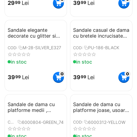
29
Lei
39
Lei
99
99
Sandale elegante
Sandale casual de dama
decorate cu glitter si
cu bretele incrucisate
barete incrucisate
PU-186-BLACK
argintii M-28-SILVER​
M-28-SILVER_E327
PU-186-BLACK
COD:
COD:
in stoc
in stoc
39
Lei
39
Lei
99
99
Sandale de dama cu
Sandale de dama cu
platforme medii ,
platforme joase, usoare
comode si usoare
si comode 6000312-
6000804-GREEN
YELLOW
6000804-GREEN_747E
6000312-YELLOW
COD:
COD:
in stoc
in stoc