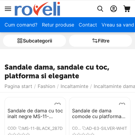
Cum comand?
Retur produse
Contact
Vreau sa vand
Subcategorii
Filtre
Sandale dama, sandale cu toc,
platforma si elegante
Pagina start
/
Fashion
/
Incaltaminte
/
Incaltaminte dam
Sandale de dama cu toc
Sandale de dama
inalt negre MS-11-
comode cu platforma​
BLACK
AD-63-SILVER-WHITE
MS-11-BLACK_287D
AD-63-SILVER-WHITE
COD:
COD: