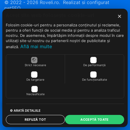
© 2022 - 2026 Roveli.ro. Realizat si configurat
netSEO
×
Acest site web folosește cookie-uri
Folosim cookie-uri pentru a personaliza conținutul și reclamele,
pentru a oferi funcții de social media și pentru a analiza traficul
nostru. De asemenea, împărtășim informații despre modul în care
utilizați site-ul nostru cu partenerii noștri de publicitate și
Află mai multe
analiză.
Strict necesare
De performanță
De targetare
De funcționalitate
Neclasificate
⚙ ARATĂ DETALIILE
REFUZĂ TOT
ACCEPTĂ TOATE