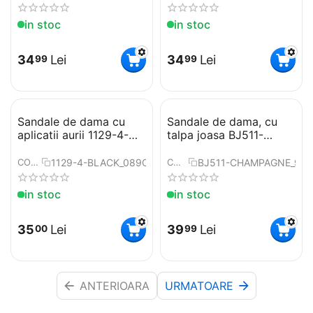
in stoc
in stoc
34
Lei
34
Lei
99
99
Sandale de dama cu
Sandale de dama, cu
aplicatii aurii 1129-4-
talpa joasa BJ511-
BLACK
CHAMPAGNE
1129-4-BLACK_089C
BJ511-CHAMPAGNE_9F0
COD:
COD:
in stoc
in stoc
35
Lei
39
Lei
00
99
ANTERIOARA
URMATOARE