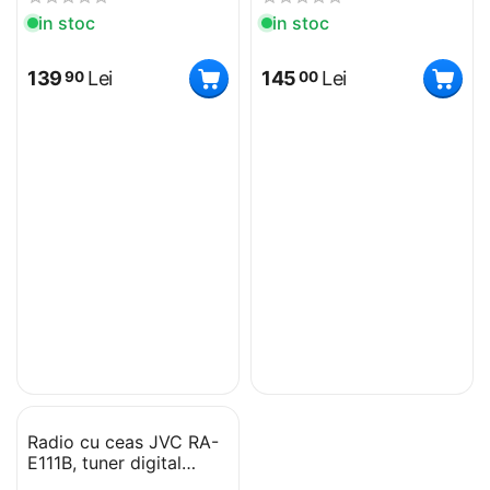
in stoc
in stoc
139
Lei
145
Lei
90
00
Radio cu ceas JVC RA-
E111B, tuner digital
FM/AM, alarma duala,