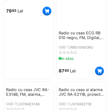
79
Lei
85
Radio cu ceas ECG RB
010 negru, FM, Digital,
memorie 10 posturi,
alarma dubla
RB010NEGRU
COD:
in stoc
87
Lei
80
Radio cu ceas JVC RA-
Radio cu ceas si alarma
E314B, FM, alarma,
JVC RA-E211B, proiectie
proiectie, memorie 10
ora, tuner digital
posturi, negru
FM/AM, setare
JVCRAE314B
JVCRAE211B
COD:
COD:
luminozitate, negru