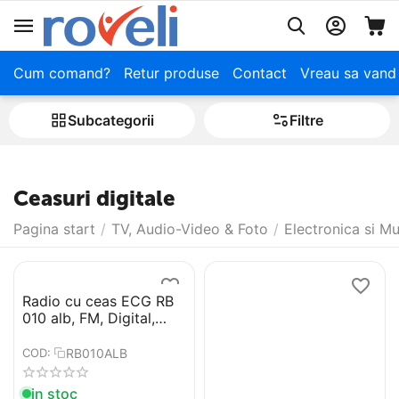
Cum comand?
Retur produse
Contact
Vreau sa vand
Subcategorii
Filtre
Ceasuri digitale
Pagina start
/
TV, Audio-Video & Foto
/
Electronica si M
Radio cu ceas ECG RB
010 alb, FM, Digital,
memorie 10 posturi,
alarma dubla
RB010ALB
COD:
in stoc