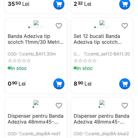
35
Lei
2
Lei
50
32
Banda Adeziva tip
Set 12 bucati Banda
scotch 11mm/30 Metri,
Adeziva tip scotch
Transparenta
11mm/30 Metri,
Transparenta
csmb_BA11.30m
csmb_set12-BA11.30m
COD:
COD:
in stoc
in stoc
0
Lei
8
Lei
90
90
Dispenser pentru Banda
Dispenser pentru Banda
Adeziva 48mmx45-
Adeziva 48mmx45-
200m, Alb/Rosu
200m, Alb/Albastru
csmb_dispBA-red1
csmb_dispBA-blue2
COD:
COD: