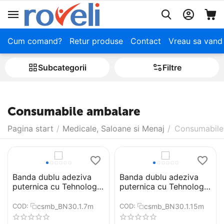
Cum comand?
Retur produse
Contact
Vreau sa vand
Subcategorii
Filtre
Consumabile ambalare
Pagina start
/
Medicale, Saloane si Menaj
/
Consumabile
Banda dublu adeziva
Banda dublu adeziva
puternica cu Tehnologie
puternica cu Tehnologie
Nano®, Lungime 7m,
Nano®, Lungime 15m,
Grosime 1mm, Latime
Grosime 1mm, Latime
csmb_BN30.1.7m
csmb_BN30.1.15m
COD:
COD:
30 mm, Transparenta,
30 mm, Transparenta,