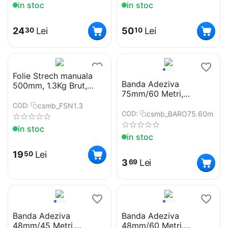
Siliconica, Rezistenta la
Siliconica, Rezistenta la
in stoc
in stoc
apa, Reutilizabila
apa, Reutilizabila
24
Lei
50
Lei
30
10
Folie Strech manuala
Banda Adeziva
500mm, 1.3Kg Brut,
75mm/60 Metri,
23µm, Neagra
Transparenta Clear
csmb_FSN1.3
COD:
csmb_BARO75.60m
COD:
in stoc
in stoc
19
Lei
50
3
Lei
69
Banda Adeziva
Banda Adeziva
48mm/45 Metri,
48mm/60 Metri,