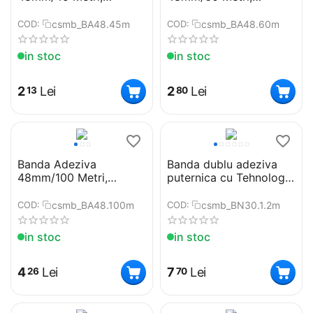
Transparenta
Transparenta
csmb_BA48.45m
csmb_BA48.60m
COD:
COD:
in stoc
in stoc
2
Lei
2
Lei
13
80
Banda Adeziva
Banda dublu adeziva
48mm/100 Metri,
puternica cu Tehnologie
Transparenta
Nano®, Lungime 2m,
Grosime 1mm, Latime
csmb_BA48.100m
csmb_BN30.1.2m
COD:
COD:
30 mm, Transparenta,
Siliconica, Rezistenta la
in stoc
in stoc
apa, Reutilizabila
4
Lei
7
Lei
26
70