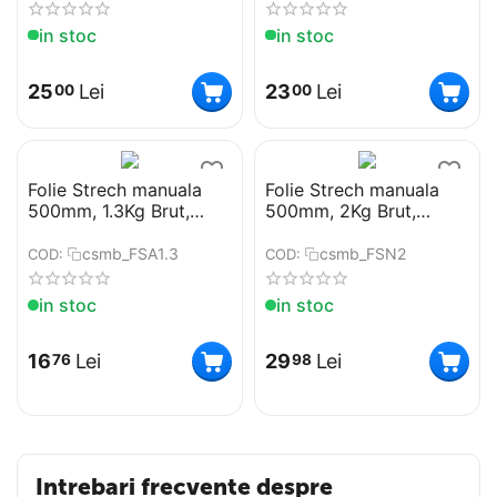
in stoc
in stoc
25
Lei
23
Lei
00
00
Folie Strech manuala
Folie Strech manuala
500mm, 1.3Kg Brut,
500mm, 2Kg Brut,
23µm, Transparenta
23µm, Neagra
csmb_FSA1.3
csmb_FSN2
COD:
COD:
in stoc
in stoc
16
Lei
29
Lei
76
98
Intrebari frecvente despre