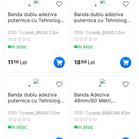
Banda dublu adeziva
Banda dublu adeziva
puternica cu Tehnologie
puternica cu Tehnologie
Nano®, Lungime 3m,
Nano®, Lungime 5m,
Grosime 1mm, Latime
Grosime 1mm, Latime
csmb_BN30.1.3m
csmb_BN30.1.5m
COD:
COD:
30 mm, Transparenta,
30 mm, Transparenta,
Siliconica, Rezistenta la
Siliconica, Rezistenta la
in stoc
in stoc
apa, Reutilizabila
apa, Reutilizabila
11
Lei
18
Lei
10
50
Banda dublu adeziva
Banda Adeziva
puternica cu Tehnologie
48mm/60 Metri,
Nano®, Lungime 10m,
Transparenta Clear
Grosime 1mm, Latime
csmb_BN30.1.10m
csmb_BARO48.60m
COD:
COD:
30 mm, Transparenta,
Siliconica, Rezistenta la
in stoc
in stoc
apa, Reutilizabila