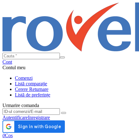
Cont
Contul meu
Comenzi
Listă comparație
Cerere Returnare
Listă de preferințe
Urmarire comanda
Urmarire comanda
Autentificare
Inregistrare
0
Cos