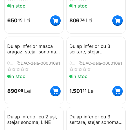
in stoc
in stoc
650
Lei
806
Lei
19
74
Dulap inferior mască
Dulap inferior cu 3
aragaz, stejar sonoma,
sertare, stejar
LINE
sonoma/alb, LINE
D60S3
DAC-dela-0000109184
DAC-dela-0000109185
COD:
COD:
in stoc
in stoc
890
Lei
1.501
Lei
06
11
Dulap inferior cu 2 uşi,
Dulap inferior cu 3
stejar sonoma, LINE
sertare, stejar sonoma,
LINE