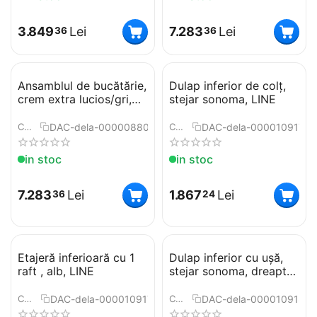
3.849
Lei
7.283
Lei
36
36
Ansamblul de bucătărie,
Dulap inferior de colţ,
crem extra lucios/gri,
stejar sonoma, LINE
PRADO
DAC-dela-0000088002
DAC-dela-0000109172
COD:
COD:
in stoc
in stoc
7.283
Lei
1.867
Lei
36
24
Etajeră inferioară cu 1
Dulap inferior cu uşă,
raft , alb, LINE
stejar sonoma, dreapta,
LINE
DAC-dela-0000109175
DAC-dela-0000109181
COD:
COD: