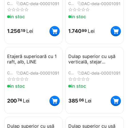
DAC-dela-0000109186
DAC-dela-0000109188
COD:
COD:
in stoc
in stoc
1.256
Lei
1.740
Lei
19
99
Etajeră superioară cu 1
Dulap superior cu uşă
raft, alb, LINE
verticală, stejar
sonoma, dreapta, LINE
G30
DAC-dela-0000109190
DAC-dela-0000109191
COD:
COD:
in stoc
in stoc
200
Lei
385
Lei
74
06
Dulap superior cu uşă
Dulap superior cu uşă