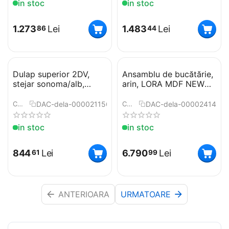
in stoc
in stoc
1.273
Lei
1.483
Lei
86
44
Dulap superior 2DV,
Ansamblu de bucătărie,
stejar sonoma/alb,
arin, LORA MDF NEW
NOVA PLUS NOPL-014-
KLASIK
OH
DAC-dela-0000211566
DAC-dela-0000241498
COD:
COD:
in stoc
in stoc
844
Lei
6.790
Lei
61
99
ANTERIOARA
URMATOARE