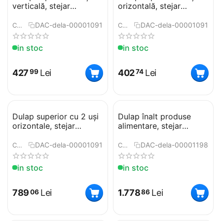
verticală, stejar
orizontală, stejar
sonoma, dreapta, LINE
sonoma, LINE G60
DAC-dela-0000109192
DAC-dela-0000109193
COD:
COD:
in stoc
in stoc
427
Lei
402
Lei
99
74
Dulap superior cu 2 uşi
Dulap înalt produse
orizontale, stejar
alimentare, stejar
sonoma, LINE G80 U
sonoma, model dreapta,
LINE
DAC-dela-0000109196
DAC-dela-0000119801
COD:
COD:
in stoc
in stoc
789
Lei
1.778
Lei
06
86