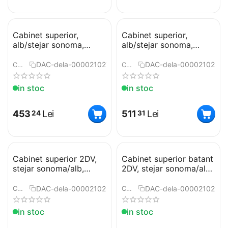
Cabinet superior,
Cabinet superior,
alb/stejar sonoma,
alb/stejar sonoma,
NOVA PLUS NOPL-002-
NOVA PLUS NOPL-005-
OH
OH
DAC-dela-0000210277
DAC-dela-0000210282
COD:
COD:
in stoc
in stoc
453
Lei
511
Lei
24
31
Cabinet superior 2DV,
Cabinet superior batant
stejar sonoma/alb,
2DV, stejar sonoma/alb,
NOVA PLUS NOPL-007-
NOVA PLUS NOPL-008-
OH
VH
DAC-dela-0000210289
DAC-dela-0000210291
COD:
COD:
in stoc
in stoc