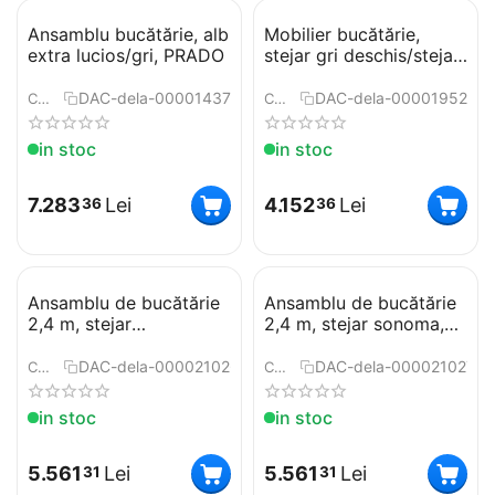
Ansamblu bucătărie, alb
Mobilier bucătărie,
extra lucios/gri, PRADO
stejar gri deschis/stejar
închis, KLANTON
DAC-dela-0000143789
DAC-dela-0000195249
COD:
COD:
in stoc
in stoc
7.283
Lei
4.152
Lei
36
36
Ansamblu de bucătărie
Ansamblu de bucătărie
2,4 m, stejar
2,4 m, stejar sonoma,
sonoma/alb, NOVA
NOVA PLUS
PLUS
DAC-dela-0000210268
DAC-dela-0000210271
COD:
COD:
in stoc
in stoc
5.561
Lei
5.561
Lei
31
31