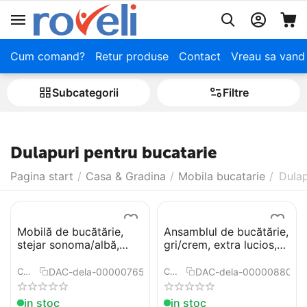
Cum comand?
Retur produse
Contact
Vreau sa vand
Subcategorii
Filtre
Dulapuri pentru bucatarie
Pagina start
/
Casa & Gradina
/
Mobila bucatarie
/
Dulap
Mobilă de bucătărie,
Ansamblul de bucătărie,
stejar sonoma/albă,
gri/crem, extra lucios,
PROMO
PRADO
DAC-dela-0000076532
DAC-dela-0000088001
COD:
COD:
in stoc
in stoc