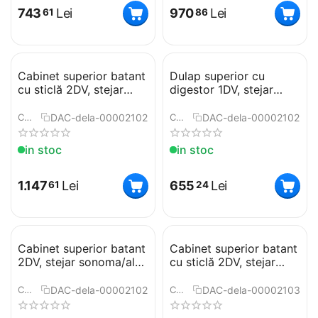
743
Lei
970
Lei
61
86
Cabinet superior batant
Dulap superior cu
cu sticlă 2DV, stejar
digestor 1DV, stejar
sonoma/alb, NOVA
sonoma/alb, NOVA
PLUS NOPL-009-OH
PLUS NOPL-011-OH
DAC-dela-0000210293
DAC-dela-0000210297
COD:
COD:
in stoc
in stoc
1.147
Lei
655
Lei
61
24
Cabinet superior batant
Cabinet superior batant
2DV, stejar sonoma/alb,
cu sticlă 2DV, stejar
NOVA PLUS NOPL-015-
sonoma/alb, NOVA
OH
PLUS NOPL-016-OH
DAC-dela-0000210299
DAC-dela-0000210302
COD:
COD: