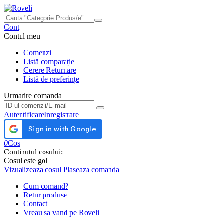
Cont
Contul meu
Comenzi
Listă comparație
Cerere Returnare
Listă de preferințe
Urmarire comanda
Urmarire comanda
Autentificare
Inregistrare
0
Cos
Continutul cosului:
Cosul este gol
Vizualizeaza cosul
Plaseaza comanda
Cum comand?
Retur produse
Contact
Vreau sa vand pe Roveli