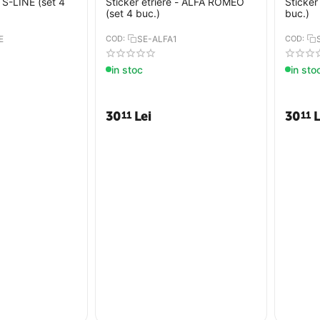
- S-LINE (set 4
Sticker etriere - ALFA ROMEO
Sticker
(set 4 buc.)
buc.)
E
COD:
SE-ALFA1
COD:
in stoc
in sto
30
Lei
30
L
11
11