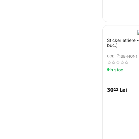
Sticker etriere
buc.)
COD:
SE-HON1
in stoc
30
Lei
11