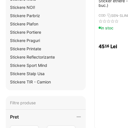
Sticker etriere 
buc.)
Stickere NOI!
Stickere Parbriz
COD:
SEN-SLIN
Stickere Plafon
in stoc
Stickere Portiere
Stickere Praguri
45
Lei
16
Stickere Printate
Stickere Reflectorizante
Stickere Sport Mind
Stickere Stalp Usa
Stickere TIR - Camion
Filtre produse
Pret