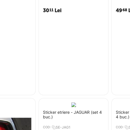
30
Lei
49
11
68
Sticker etriere - JAGUAR (set 4
Sticker
buc.)
4 buc.)
COD:
SE-JAG1
COD: