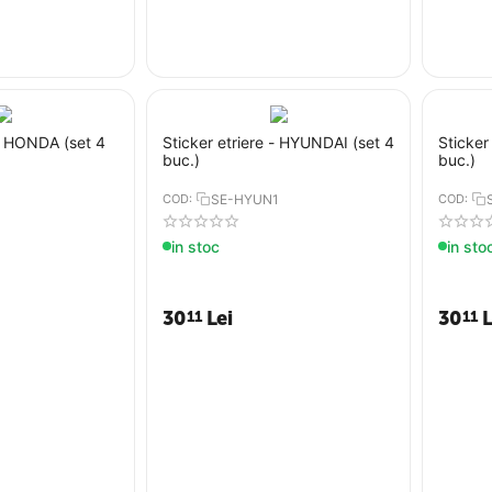
 - HONDA (set 4
Sticker etriere - HYUNDAI (set 4
Sticker
buc.)
buc.)
COD:
SE-HYUN1
COD:
in stoc
in sto
30
Lei
30
L
11
11