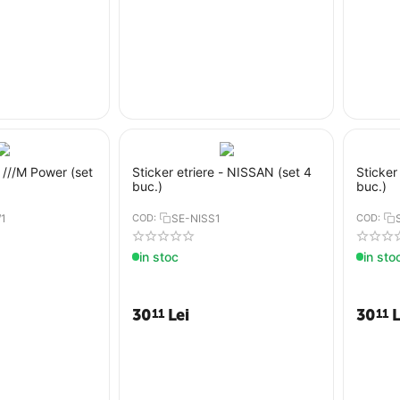
- ///M Power (set
Sticker etriere - NISSAN (set 4
Sticker
buc.)
buc.)
1
COD:
SE-NISS1
COD:
in stoc
in sto
30
Lei
30
L
11
11