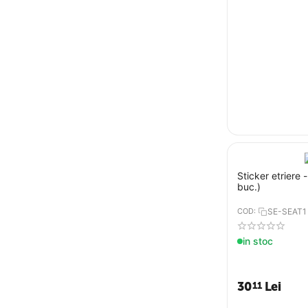
Sticker etriere 
buc.)
COD:
SE-SEAT1
in stoc
30
Lei
11