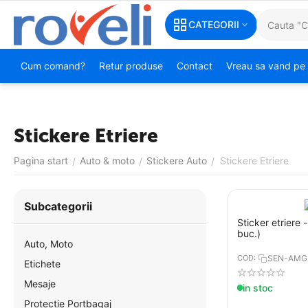
CATEGORII
Cum comand?
Retur produse
Contact
Vreau sa vand pe 
Stickere Etriere
Pagina start
Auto & moto
Stickere Auto
Stickere Etriere
/
/
/
Subcategorii
Sticker etriere 
buc.)
Auto, Moto
COD:
SEN-AMG
Etichete
Mesaje
in stoc
Protectie Portbagaj