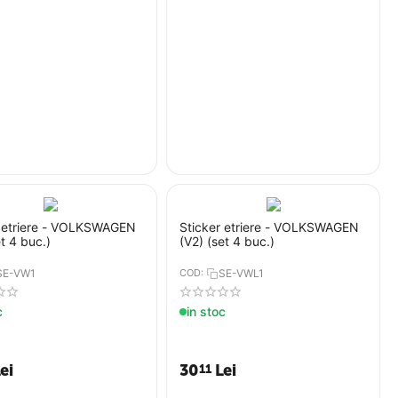
r etriere - VOLKSWAGEN
Sticker etriere - VOLKSWAGEN
et 4 buc.)
(V2) (set 4 buc.)
SE-VW1
COD:
SE-VWL1
c
in stoc
ei
30
Lei
11