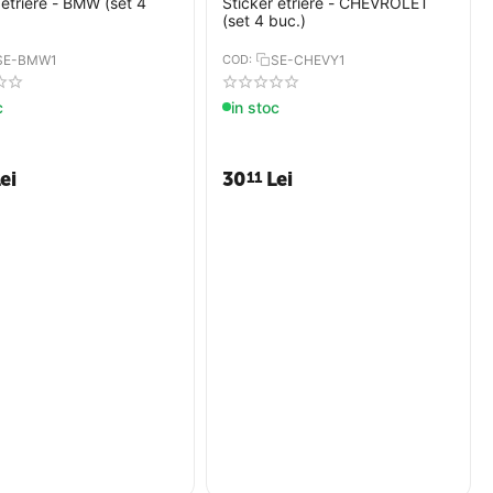
 etriere - BMW (set 4
Sticker etriere - CHEVROLET
(set 4 buc.)
SE-BMW1
COD:
SE-CHEVY1
c
in stoc
ei
30
Lei
11