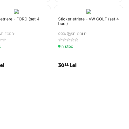
 etriere - FORD (set 4
Sticker etriere - VW GOLF (set 4
buc.)
SE-FORD1
COD:
SE-GOLF1
c
in stoc
ei
30
Lei
11