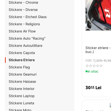
Stickere - Chrome
Stickere - Diverse
Stickere - Etched Glass
Stickere - Religions
Stickere Air Flow
Stickere Auto "Racing"
Stickere Autoutilitare
Sticker etriere 
buc.)
Stickere Capota
Stickere Etriere
COD:
SEN-RLIN
Stickere Flag
in stoc
Stickere Geamuri
Stickere Haioase
30
Lei
11
Stickere Interior
Stickere Laptop
Stickere Luneta
Stickere Moto