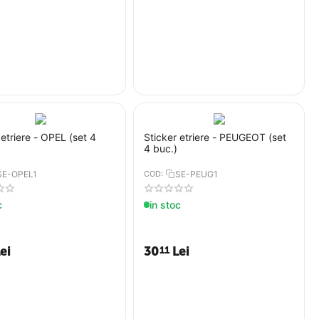
 etriere - OPEL (set 4
Sticker etriere - PEUGEOT (set
4 buc.)
SE-OPEL1
COD:
SE-PEUG1
c
in stoc
ei
30
Lei
11