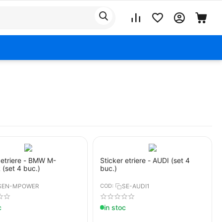
 etriere - BMW M-
Sticker etriere - AUDI (set 4
(set 4 buc.)
buc.)
SEN-MPOWER
COD:
SE-AUDI1
c
in stoc