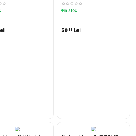
c
in stoc
ei
30
Lei
11