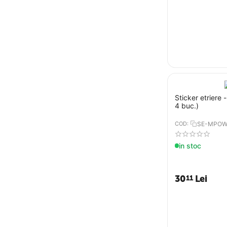
Sticker etriere 
4 buc.)
COD:
SE-MPOW
in stoc
30
Lei
11