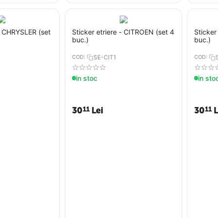
 - CHRYSLER (set
Sticker etriere - CITROEN (set 4
Sticker
buc.)
buc.)
1
COD:
SE-CIT1
COD:
in stoc
in sto
30
Lei
30
L
11
11