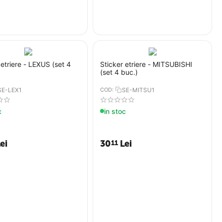
 etriere - LEXUS (set 4
Sticker etriere - MITSUBISHI
(set 4 buc.)
SE-LEX1
COD:
SE-MITSU1
c
in stoc
ei
30
Lei
11