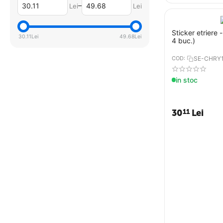
–
Lei
Lei
Sticker etriere
30.11
Lei
49.68
Lei
4 buc.)
COD:
SE-CHRY
in stoc
30
Lei
11