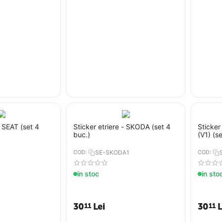
- SEAT (set 4
Sticker etriere - SKODA (set 4
Sticke
buc.)
(V1) (s
COD:
SE-SKODA1
COD:
in stoc
in sto
30
Lei
30
L
11
11