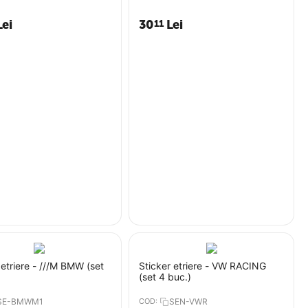
Lei
30
Lei
11
 etriere - ///M BMW (set
Sticker etriere - VW RACING
(set 4 buc.)
SE-BMWM1
COD:
SEN-VWR