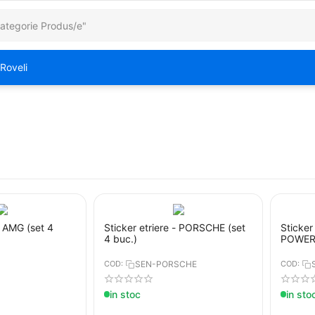
Roveli
- AMG (set 4
Sticker etriere - PORSCHE (set
Sticker
4 buc.)
POWER 
COD:
SEN-PORSCHE
COD:
in stoc
in sto