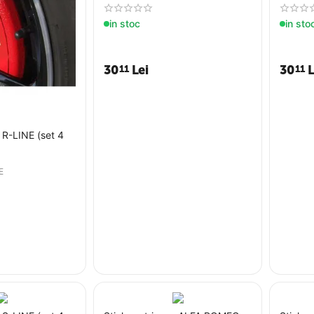
in stoc
in sto
30
Lei
30
L
11
11
- R-LINE (set 4
E