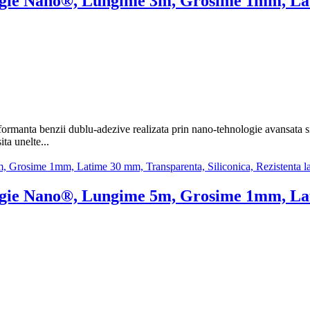
ogie Nano®, Lungime 3m, Grosime 1mm, Lat
manta benzii dublu-adezive realizata prin nano-tehnologie avansata si g
ta unelte...
ogie Nano®, Lungime 5m, Grosime 1mm, Lat