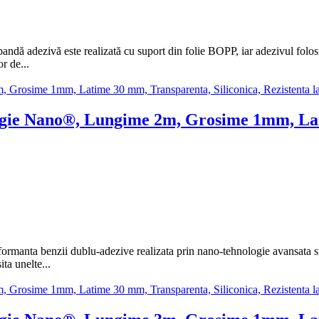
 adezivă este realizată cu suport din folie BOPP, iar adezivul folosit es
r de...
ogie Nano®, Lungime 2m, Grosime 1mm, Lat
manta benzii dublu-adezive realizata prin nano-tehnologie avansata si g
ta unelte...