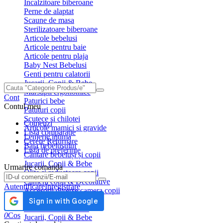
Incalzitoare biberoane
Perne de alaptat
Scaune de masa
Sterilizatoare biberoane
Articole bebelusi
Articole pentru baie
Articole pentru plaja
Baby Nest Bebelusi
Genti pentru calatorii
Jucarii, Copii & Bebe
Marsupii ergonomice
Cont
Paturici bebe
Contul meu
Patuturi copii
Scutece si chilotei
Comenzi
Articole mamici si gravide
Listă comparație
Lenjerie intima
Cerere Returnare
Baia bebelusului
Listă de preferințe
Cântare bebeluși și copii
Jucarii, Copii & Bebe
Urmarire comanda
Olite si reductoare copii
Urmarire comanda
Camera copii & Decorative
Autentificare
Inregistrare
Accesorii diverse camera copii
Cadite copii
Creative si educative
0
Cos
Jucarii, Copii & Bebe