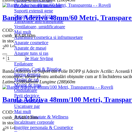
Periute si aplicatoare
Produse pentru incepatori
Suporti extensii gene
Suporti pentru adeziv
Banda Adeziva 48mm/60 Metri, Transpare
Tampoane anti-transpiratie
Ventilatoare, umidificatoare
COD:
Mai mult
csmb_BA48.60m
Aparatura cosmetica si infrumusetare
in stoc
Aparate cosmetice
80
Lei
2
Aparate de masaj
Aparate tuns si ras
+
−
Articole Hair Styling
Epilatoare
Gaming, Carti & Birotica
Banda Adezivă cu Suport din Folie BOPP și Adeziv Acrilic: Această bandă
Igiena dentara
economice, ideale pentru ambalări obișnuite cum ar fi închiderea sacilo
Masini de ras
Latime (288)
48mm
Lungime (288)
60m
Masini de tuns
Ondulatoare
Perii electrice
Banda Adeziva 48mm/100 Metri, Transpar
Placi pentru par
Uscatoare par
Mai mult
COD:
Articole Sanatate & Wellness
csmb_BA48.100m
Incalzitoare corporale
in stoc
Ingrijire personala & Cosmetice
26
Lei
4