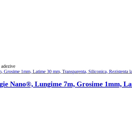
 adezive
ogie Nano®, Lungime 7m, Grosime 1mm, Lat