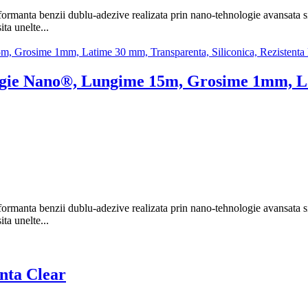
manta benzii dublu-adezive realizata prin nano-tehnologie avansata si g
ta unelte...
ogie Nano®, Lungime 15m, Grosime 1mm, La
manta benzii dublu-adezive realizata prin nano-tehnologie avansata si g
ta unelte...
nta Clear