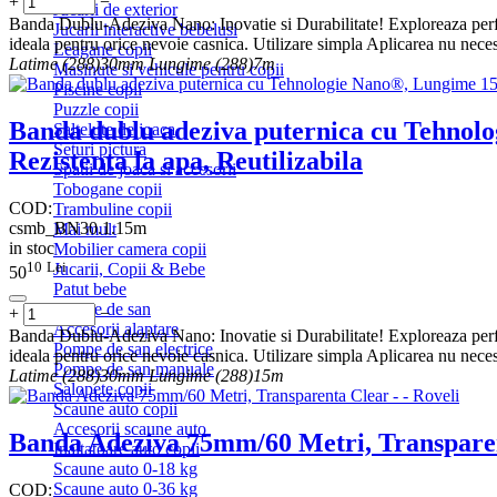
+
−
Jucarii de exterior
Banda Dublu-Adeziva Nano: Inovatie si Durabilitate! Exploreaza perfor
Jucarii interactive bebelusi
ideala pentru orice nevoie casnica. Utilizare simpla Aplicarea nu necesi
Leagane copii
Latime (288)
30mm
Lungime (288)
7m
Masinute si vehicule pentru copii
Piscine copii
Puzzle copii
Banda dublu adeziva puternica cu Tehnol
Saltelute de joaca
Seturi pictura
Rezistenta la apa, Reutilizabila
Spatii de joaca si accesorii
Tobogane copii
COD:
Trambuline copii
csmb_BN30.1.15m
Mai mult
in stoc
Mobilier camera copii
10
Lei
Jucarii, Copii & Bebe
50
Patut bebe
Pompe de san
+
−
Accesorii alaptare
Banda Dublu-Adeziva Nano: Inovatie si Durabilitate! Exploreaza perfor
Pompe de san electrice
ideala pentru orice nevoie casnica. Utilizare simpla Aplicarea nu necesi
Pompe de san manuale
Latime (288)
30mm
Lungime (288)
15m
Salopete copii
Scaune auto copii
Accesorii scaune auto
Banda Adeziva 75mm/60 Metri, Transpare
Inaltatoare auto copii
Scaune auto 0-18 kg
Scaune auto 0-36 kg
COD: