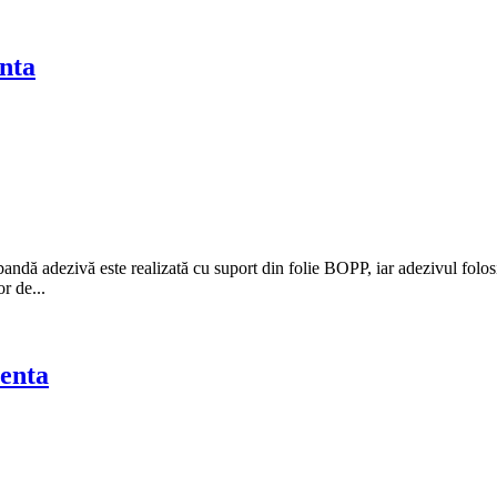
nta
 adezivă este realizată cu suport din folie BOPP, iar adezivul folosit es
r de...
enta