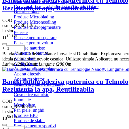
Banda dublu adeziva puternica cu Tehnol
Micropigmentare & Microblading
Consumabile microblading si micropigmentare
Rezistenta la apa, Reutilizabila
Dotari cabinet
Produse Microblading
COD:
Produse Microneedling
csmb_BN30.1.3m
Produse Micropigmentare
in stoc
Pensete
10
Lei
11
Pensete pentru separare
Pensete pentru volum
+
−
Produse naturiste
Alimente si bauturi
Banda Dublu-Adeziva Nano: Inovatie si Durabilitate! Exploreaza perfor
Antioxidanti
ideala pentru orice nevoie casnica. Utilizare simpla Aplicarea nu necesi
Antitumorale
Latime (288)
30mm
Lungime (288)
3m
Aparat cardiovascular
Aparat digestiv
Aparat respirator
Banda dublu adeziva puternica cu Tehnol
Ceaiuri si pulbere de plante
Rezistenta la apa, Reutilizabila
Cosmetice
Cosmetice naturiste
Imunitate
COD:
Metabolism
csmb_BN30.1.5m
Par, piele, unghii
in stoc
Produse BIO
50
Lei
18
Produse de slabit
Produse pentru sportivi
+
−