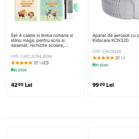
Set 4 caiete in limba romana si
Aparat de aerosoli cu
stilou magic pentru scris si
Kidscare KCN320
desenat, rechizite scolare,
multicolor, 19 cm X 13 cm
COD:
KCN320
COD:
KC_SCR4_ROM
14
14
in stoc
in stoc
42
Lei
99
Lei
00
00