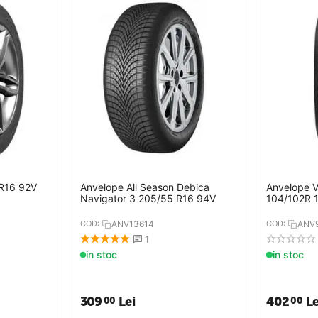
R16 92V
Anvelope All Season Debica
Anvelope 
Navigator 3 205/55 R16 94V
104/102R 
COD:
ANV13614
COD:
ANV
1
in stoc
in stoc
309
Lei
402
Le
00
00