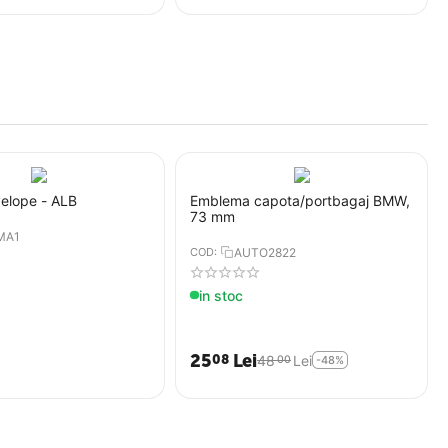
elope - ALB
Emblema capota/portbagaj BMW,
73 mm
MA1
COD:
AUTO2822
in stoc
25
Lei
08
48
Lei
00
-48%