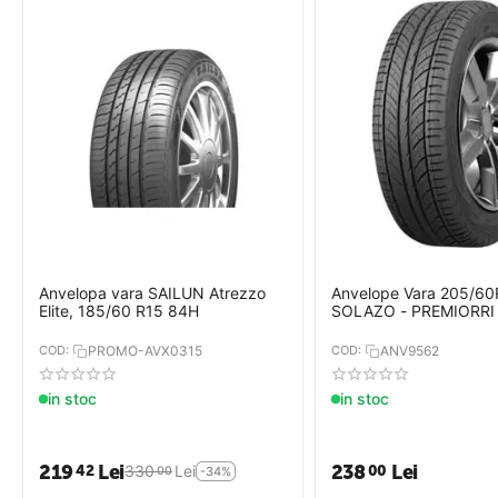
Set 5 x Rezerve pentru caietele
magice, 1 x Stilou Magic, 1 x
Suport degete
COD:
rezerve_magice
Anvelopa vara SAILUN Atrezzo
Anvelope Vara 205/60
1
Elite, 185/60 R15 84H
SOLAZO - PREMIORRI
in stoc
COD:
PROMO-AVX0315
COD:
ANV9562
19
Lei
00
in stoc
in stoc
219
Lei
238
Lei
42
00
330
Lei
00
-34%