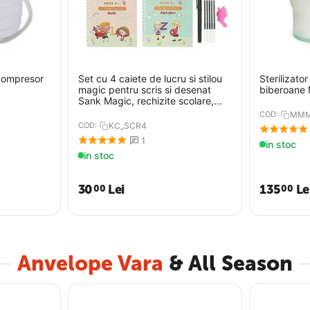
 compresor
Set cu 4 caiete de lucru si stilou
Sterilizato
magic pentru scris si desenat
biberoane
Sank Magic, rechizite scolare,
multicolor, 19 cm X 13 cm
COD:
MMM
COD:
KC_SCR4
1
in stoc
in stoc
30
Lei
135
Le
00
00
Anvelope Vara
& All Season