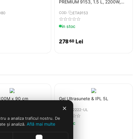
PREMIUM 9153, 1.5 L, 2200W,
otel inoxidabil si sticla
080
COD:
ETA9153
in stoc
278
Lei
60
t 100M x 90 cm
Gel Ultrasunete & IPL 5L
×
75
COD:
2222-UL
tru a analiza traficul nostru. De
in stoc
Află mai multe
ate și analiză.