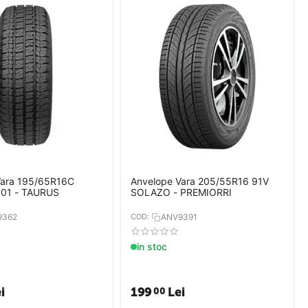
Vara 195/65R16C
Anvelope Vara 205/55R16 91V
101 - TAURUS
SOLAZO - PREMIORRI
9362
COD:
ANV9391
in stoc
i
199
Lei
00