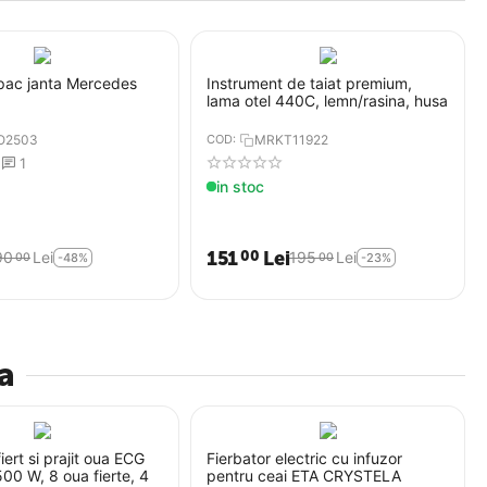
pac janta Mercedes
Instrument de taiat premium,
lama otel 440C, lemn/rasina, husa
O2503
COD:
MRKT11922
1
in stoc
151
Lei
00
90
Lei
195
Lei
00
00
-48%
-23%
a
iert si prajit oua ECG
Fierbator electric cu infuzor
00 W, 8 oua fierte, 4
pentru ceai ETA CRYSTELA