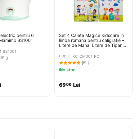
r electric pentru 6
Set 4 Caiete Magice Kidscare in
 Mamimo BS1001
limba romana pentru caligrafie –
Litere de Mana, Litere de Tipar,
Cifre si Desen, 26x18.5 cm
_BS1001
COD:
KC_CM001_RO
3
1
in stoc
i
69
Lei
00