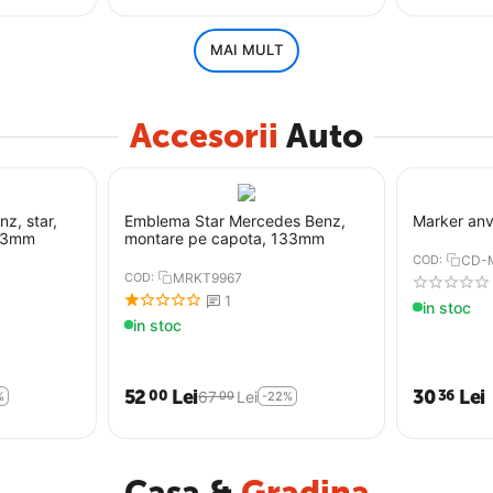
MAI MULT
Accesorii
Auto
z, star,
Emblema Star Mercedes Benz,
Marker anv
133mm
montare pe capota, 133mm
COD:
CD-
COD:
MRKT9967
1
in stoc
in stoc
52
Lei
30
Lei
00
36
67
Lei
00
%
-22%