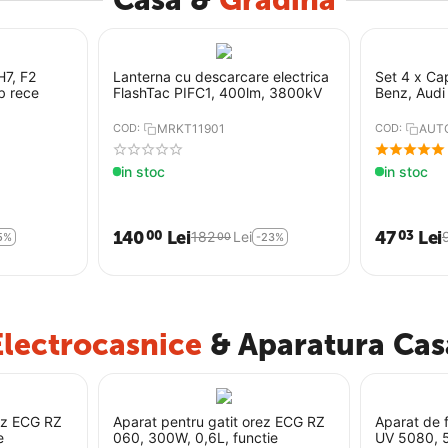
Casa &
Gradina
H7, F2
Lanterna cu descarcare electrica
Set 4 x Ca
b rece
FlashTac PIFC1, 400lm, 3800kV
Benz, Audi
COD:
MRKT11901
COD:
AUT
in stoc
in stoc
140
Lei
47
Lei
00
03
182
Lei
00
5%
-23%
Electrocasnice
& Aparatura Cas
rez ECG RZ
Aparat pentru gatit orez ECG RZ
Aparat de f
e
060, 300W, 0,6L, functie
UV 5080, 5