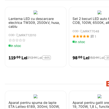
Covor portbagaj tavita Renault
Megane III 2008-2016 Caroserie:
263
Lei
00
combi / break COD: PB 6896
PBA1
Lanterna LED cu descarcare
Set 2 becuri LED auto 
COD:
AR-061022-6
electrica TW309, 2500kV, husa,
COB, 100W, 6500K, al
cablu
in stoc
COD:
MRKT7048
COD:
MRKT12010
1
130
Lei
00
in stoc
in stoc
119
Lei
98
Lei
00
00
213
Lei
150
Lei
00
00
-44%
-3
Suport ghivece tip bicicleta
vintage, 2 modele
COD:
MRKT8407
Aparat pentru spuma de lapte
Aparat pentru gatit o
in stoc
ETA Latteo 6189, 300ml, 500W,
19, 700W, 1,8 L, functi