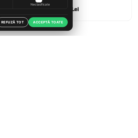
Neclasificate
i
51
Lei
49
REFUZĂ TOT
ACCEPTĂ TOATE
25.06.2026
 verifici
Ghid medicale, saloane și menaj: consumabile
profesionale pe Roveli
Contact