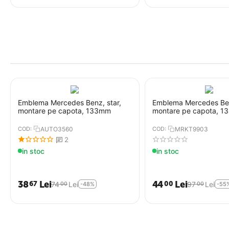
Emblema Mercedes Benz, star,
Emblema Mercedes Ben
montare pe capota, 133mm
montare pe capota, 
COD:
AUTO3560
COD:
MRKT9903
2
in stoc
in stoc
Anvelope Vara 165/70R14 81T
Debica Passio 2 - Debica
38
Lei
44
Lei
67
00
74
Lei
97
Lei
00
00
-48%
-55
COD:
ANV1784
in stoc