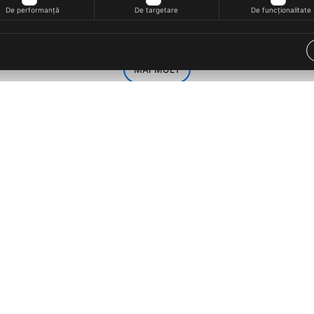
De performanță
De targetare
De funcționalitate
3
Lei
135
Le
40
00
MAI MULT
26.06.2026
ălătorie: echipament potrivit
Ghid PC, periferice și software: ce
ile tale pe Roveli
înainte de comandă pe Roveli
Servicii clienti (Nou)
Info clienti