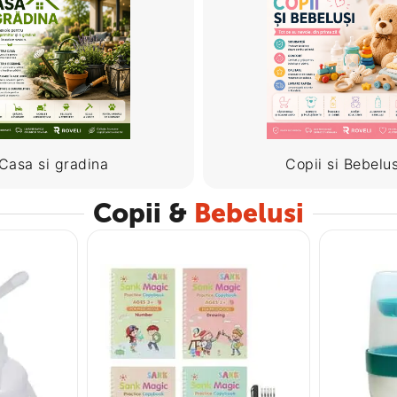
Casa si gradina
Copii si Bebelus
Copii &
Bebelusi