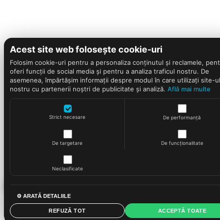
Acest site web folosește cookie-uri
Folosim cookie-uri pentru a personaliza conținutul și reclamele, pent
oferi funcții de social media și pentru a analiza traficul nostru. De
asemenea, împărtășim informații despre modul în care utilizați site-u
nostru cu partenerii noștri de publicitate și analiză.
Află mai multe
Strict necesare
De performanță
De targetare
De funcționalitate
Filtre
Filtre
Neclasificate
Pret
Lei
⚙ ARATĂ DETALIILE
–
REFUZĂ TOT
ACCEPTĂ TOATE