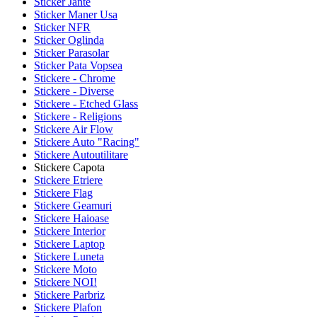
Sticker Jante
Sticker Maner Usa
Sticker NFR
Sticker Oglinda
Sticker Parasolar
Sticker Pata Vopsea
Stickere - Chrome
Stickere - Diverse
Stickere - Etched Glass
Stickere - Religions
Stickere Air Flow
Stickere Auto "Racing"
Stickere Autoutilitare
Stickere Capota
Stickere Etriere
Stickere Flag
Stickere Geamuri
Stickere Haioase
Stickere Interior
Stickere Laptop
Stickere Luneta
Stickere Moto
Stickere NOI!
Stickere Parbriz
Stickere Plafon