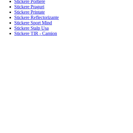
Stickere Portiere
Stickere Praguri
Stickere Printate
Stickere Reflectorizante
Stickere Sport Mind
Stickere Stalp Usa
Stickere TIR - Camion