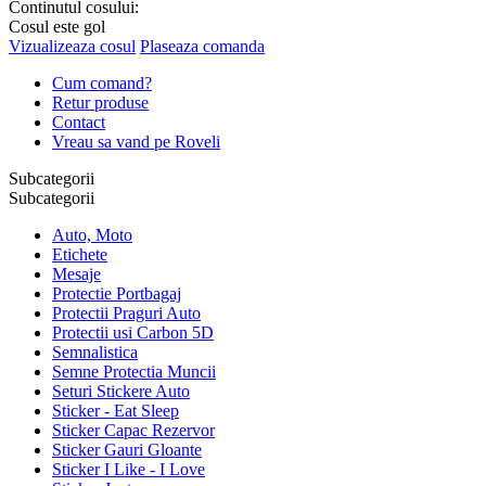
Continutul cosului:
Cosul este gol
Vizualizeaza cosul
Plaseaza comanda
Cum comand?
Retur produse
Contact
Vreau sa vand pe Roveli
Subcategorii
Subcategorii
Auto, Moto
Etichete
Mesaje
Protectie Portbagaj
Protectii Praguri Auto
Protectii usi Carbon 5D
Semnalistica
Semne Protectia Muncii
Seturi Stickere Auto
Sticker - Eat Sleep
Sticker Capac Rezervor
Sticker Gauri Gloante
Sticker I Like - I Love