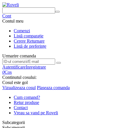
Cont
Contul meu
Comenzi
Listă comparație
Cerere Returnare
Listă de preferințe
Urmarire comanda
Urmarire comanda
Autentificare
Inregistrare
0
Cos
Continutul cosului:
Cosul este gol
Vizualizeaza cosul
Plaseaza comanda
Cum comand?
Retur produse
Contact
Vreau sa vand pe Roveli
Subcategorii
Subcategorii