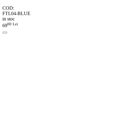
COD:
FTL04-BLUE
in stoc
00
Lei
69