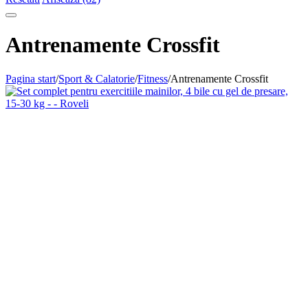
Antrenamente Crossfit
Pagina start
/
Sport & Calatorie
/
Fitness
/
Antrenamente Crossfit