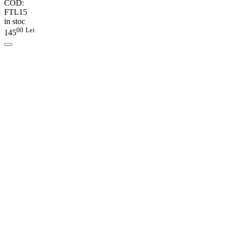
COD:
FTL15
in stoc
00
Lei
145