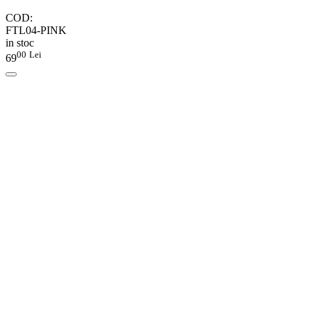
COD:
FTL04-PINK
in stoc
00
Lei
69