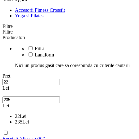
Accesorii Fitness Crossfit
Yoga si Pilates
Filtre
Filtre
Producatori
FitLi
Lanaform
Nici un produs gasit care sa corespunda cu criterile cautarii
Pret
Lei
–
Lei
22
Lei
235
Lei
Resetati
Afiseaza (82)