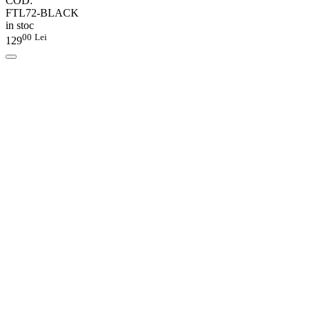
COD:
FTL72-BLACK
in stoc
00
Lei
129