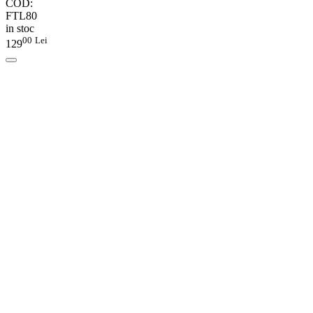
COD:
FTL80
in stoc
00
Lei
129