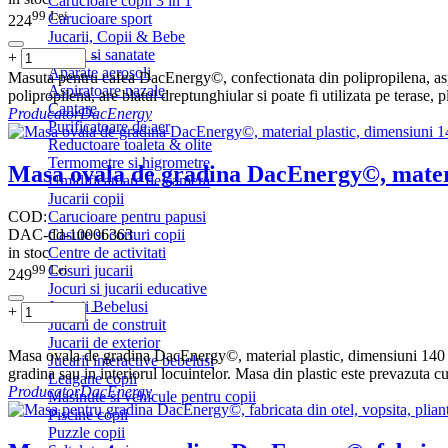
Carucioare copii 3 in 1
99
Lei
Carucioare sport
224
Jucarii, Copii & Bebe
Igiena si sanatate
+
−
Aparate aerosoli
Masuta pentru cafea DacEnergy©, confectionata din polipropilena, aspec
Aspiratoare nazale
polipropilena, are blatul dreptunghiular si poate fi utilizata pe terase, pl
Cantare
Producator
DacEnergy
Purificatoare de aer
Reductoare toaleta & olite
Termometre si higrometre
Masa ovala de gradina DacEnergy©, materia
Umidificatoare de camera
Jucarii copii
COD:
Carucioare pentru papusi
DAC-dd-10006363
Casute si corturi copii
in stoc
Centre de activitati
99
Lei
Cosuri jucarii
249
Jocuri si jucarii educative
Jucarii Bebelusi
+
−
Jucarii de construit
Jucarii de exterior
Masa ovala de gradina DacEnergy©, material plastic, dimensiuni 140 x 7
Jucarii interactive bebelusi
gradina sau in interiorul locuintelor. Masa din plastic este prevazuta cu
Leagane copii
Producator
DacEnergy
Masinute si vehicule pentru copii
Piscine copii
Puzzle copii