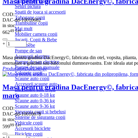
Masa pentru gradina DacEnergy©, fabricata 
Saltelute de joaca
Seturi pictura
Spatii de joaca si accesorii
COD:
Tobogane copii
DAC-dd-10010682
Trambuline copii
in stoc
Mai mult
49
Lei
662
Mobilier camera copii
Jucarii, Copii & Bebe
+
−
Patut bebe
Pompe de san
Accesorii alaptare
Masa pentru gradina DacEnergy©, fabricata din otel, vopsita, plianta, 
Pompe de san electrice
amenajare a gradinii sau balconului dumneavoastra. Este ideala atat pe
Pompe de san manuale
Producator
DacEnergy
Salopete copii
Scaune auto copii
Accesorii scaune auto
Masa pentru gradina DacEnergy©, fabricat
Inaltatoare auto copii
maro
Scaune auto 0-18 kg
Scaune auto 0-36 kg
Scaune auto 9-36 kg
COD:
Siguranta copii si bebelusi
DAC-dd-10010678
Sisteme de siguranta copii
in stoc
Vehicule copii
99
Lei
599
Accesorii biciclete
Biciclete copii
+
−