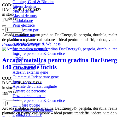
Gaming, Carti & Birotica
COD:
Igiena dentara
DAC-NOP-100015427
Masini de ras
in stoc
Masini de tuns
99
Lei
174
Ondulatoare
Perii electrice
+
−
Placi pentru par
Uscatoare par
Arcada metalica pentru gradina DacEnergy©, pergola, durabila, realiz
Mai mult
de plantare cu plante cataratoare – ideal pentru trandafiri, iedera, vita d
Articole Sanatate & Wellness
Producator
DacEnergy
Incalzitoare corporale
Ingrijire personala & Cosmetice
Creme
Arcada metalica pentru gradina DacEnergy©,
Crema de fata, ochi
140 cm, verde inchis
Extensii gene
Adezivi extensii gene
Curatare si Indepartare gene
COD:
Ingrijire personala
DAC-NOP-100015434
Aparate de curatat unghiile
in stoc
Cantare de persoane
99
Lei
199
Dozatoare automate
Ingrijire personala & Cosmetice
+
−
Irigatoare bucale
Arcada metalica pentru gradina DacEnergy©, pergola, durabila, realiza
Manichiura si pedichiura
plantare cu plante cataratoare – ideal pentru trandafiri, iedera, vita de vi
Oglinzi cosmetice