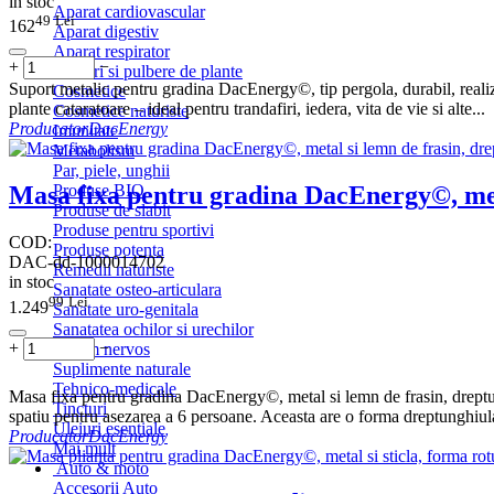
in stoc
Aparat cardiovascular
49
Lei
162
Aparat digestiv
Aparat respirator
+
−
Ceaiuri si pulbere de plante
Suport metalic pentru gradina DacEnergy©, tip pergola, durabil, realiz
Cosmetice
plante cataratoare – ideal pentru trandafiri, iedera, vita de vie si alte...
Cosmetice naturiste
Producator
DacEnergy
Imunitate
Metabolism
Par, piele, unghii
Produse BIO
Masa fixa pentru gradina DacEnergy©, meta
Produse de slabit
Produse pentru sportivi
COD:
Produse potenta
DAC-dd-1000014702
Remedii naturiste
in stoc
Sanatate osteo-articulara
99
Lei
1.249
Sanatate uro-genitala
Sanatatea ochilor si urechilor
+
−
Sistem nervos
Suplimente naturale
Tehnico-medicale
Masa fixa pentru gradina DacEnergy©, metal si lemn de frasin, dreptun
Tincturi
spatiu pentru asezarea a 6 persoane. Aceasta are o forma dreptunghiular
Uleiuri esentiale
Producator
DacEnergy
Mai mult
Auto & moto
Accesorii Auto