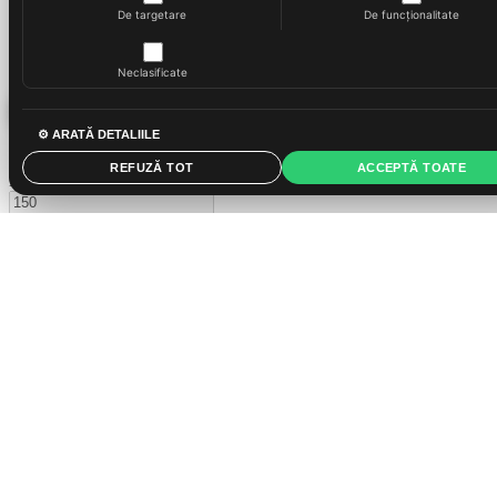
De targetare
De funcționalitate
Neclasificate
⚙ ARATĂ DETALIILE
Filtre
Filtre
REFUZĂ TOT
ACCEPTĂ TOATE
Pret
Lei
–
Lei
150
Lei
150
Lei
Resetati
Afiseaza (3)