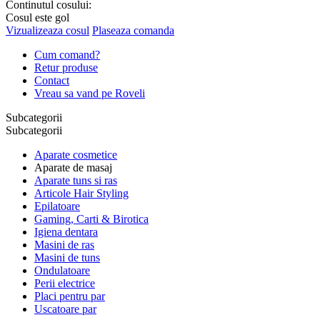
Continutul cosului:
Cosul este gol
Vizualizeaza cosul
Plaseaza comanda
Cum comand?
Retur produse
Contact
Vreau sa vand pe Roveli
Subcategorii
Subcategorii
Aparate cosmetice
Aparate de masaj
Aparate tuns si ras
Articole Hair Styling
Epilatoare
Gaming, Carti & Birotica
Igiena dentara
Masini de ras
Masini de tuns
Ondulatoare
Perii electrice
Placi pentru par
Uscatoare par