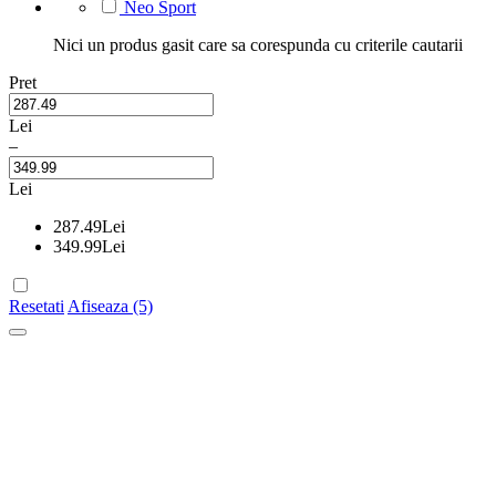
Neo Sport
Nici un produs gasit care sa corespunda cu criterile cautarii
Pret
Lei
–
Lei
287.49
Lei
349.99
Lei
Resetati
Afiseaza (5)