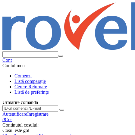
Cont
Contul meu
Comenzi
Listă comparație
Cerere Returnare
Listă de preferințe
Urmarire comanda
Urmarire comanda
Autentificare
Inregistrare
0
Cos
Continutul cosului:
Cosul este gol