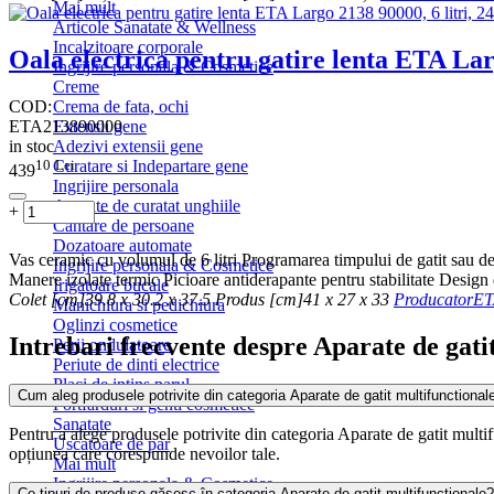
Mai mult
Articole Sanatate & Wellness
Incalzitoare corporale
Oala electrica pentru gatire lenta ETA Larg
Ingrijire personala & Cosmetice
Creme
COD:
Crema de fata, ochi
ETA213890000
Extensii gene
in stoc
Adezivi extensii gene
10
Lei
Curatare si Indepartare gene
439
Ingrijire personala
Aparate de curatat unghiile
+
−
Cantare de persoane
Dozatoare automate
Vas ceramic cu volumul de 6 litri Programarea timpului de gatit sau de
Ingrijire personala & Cosmetice
Manere izolate termic Picioare antiderapante pentru stabilitate Design d
Irigatoare bucale
Colet [cm]
39.8 x 30.2 x 37.5
Produs [cm]
41 x 27 x 33
Producator
ET
Manichiura si pedichiura
Oglinzi cosmetice
Intrebari frecvente despre Aparate de gati
Perii ondulatoare
Periute de dinti electrice
Placi de intins parul
Cum aleg produsele potrivite din categoria Aparate de gatit multifunctional
Portfarduri si genti cosmetice
Sanatate
Pentru a alege produsele potrivite din categoria Aparate de gatit multifun
Uscatoare de par
opțiunea care corespunde nevoilor tale.
Mai mult
Ingrijire personala & Cosmetice
Ce tipuri de produse găsesc în categoria Aparate de gatit multifunctionale?