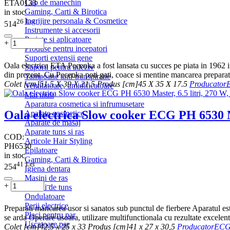
Cap de manechin
ETA0133
Gaming, Carti & Birotica
in stoc
Ingrijire personala & Cosmetice
26
Lei
514
Instrumente si accesorii
Periute si aplicatoare
+
−
Produse pentru incepatori
Suporti extensii gene
Oala electrica ETA Pecenka a fost lansata cu succes pe piata in 1962 in
Suporti pentru adeziv
din prezent. Cu Pecenka poti gati, coace si mentine mancarea preparata
Tampoane anti-transpiratie
Colet [cm]
51.5 X 39 X 21.5
Produs [cm]
45 X 35 X 17.5
Producator
Ventilatoare, umidificatoare
Mai mult
Aparatura cosmetica si infrumusetare
Oala electrica Slow cooker ECG PH 6530 Ma
Aparate cosmetice
Aparate de masaj
Aparate tuns si ras
COD:
Articole Hair Styling
PH6530
Epilatoare
in stoc
Gaming, Carti & Birotica
41
Lei
254
Igiena dentara
Masini de ras
+
−
Masini de tuns
Ondulatoare
Perii electrice
Preparati mancarea usor si sanatos sub punctul de fierbere Aparatul est
Placi pentru par
se arda Operare usoara, utilizare multifunctionala cu rezultate excelent
Uscatoare par
Colet [cm]
42,5 x 25 x 33
Produs [cm]
41 x 27 x 30,5
Producator
EC