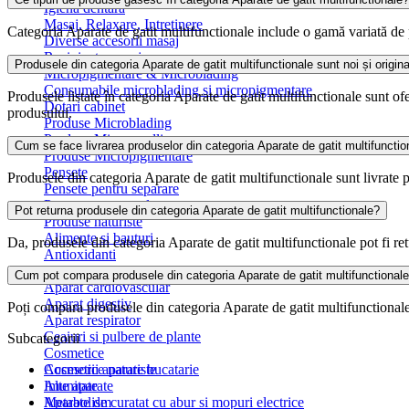
Igiena dentara
Masaj, Relaxare, Intretinere
Categoria Aparate de gatit multifunctionale include o gamă variată de p
Diverse accesorii masaj
Recipiente masaj
Produsele din categoria Aparate de gatit multifunctionale sunt noi și origin
Micropigmentare & Microblading
Consumabile microblading si micropigmentare
Produsele listate în categoria Aparate de gatit multifunctionale sunt ofe
Dotari cabinet
produsului.
Produse Microblading
Produse Microneedling
Cum se face livrarea produselor din categoria Aparate de gatit multifunctio
Produse Micropigmentare
Pensete
Produsele din categoria Aparate de gatit multifunctionale sunt livrate pr
Pensete pentru separare
Pensete pentru volum
Pot returna produsele din categoria Aparate de gatit multifunctionale?
Produse naturiste
Alimente si bauturi
Da, produsele din categoria Aparate de gatit multifunctionale pot fi ret
Antioxidanti
Antitumorale
Cum pot compara produsele din categoria Aparate de gatit multifunctional
Aparat cardiovascular
Aparat digestiv
Poți compara produsele din categoria Aparate de gatit multifunctionale a
Aparat respirator
Ceaiuri si pulbere de plante
Subcategorii
Cosmetice
Cosmetice naturiste
Accesorii aparate bucatarie
Imunitate
Alte aparate
Metabolism
Aparate de curatat cu abur si mopuri electrice