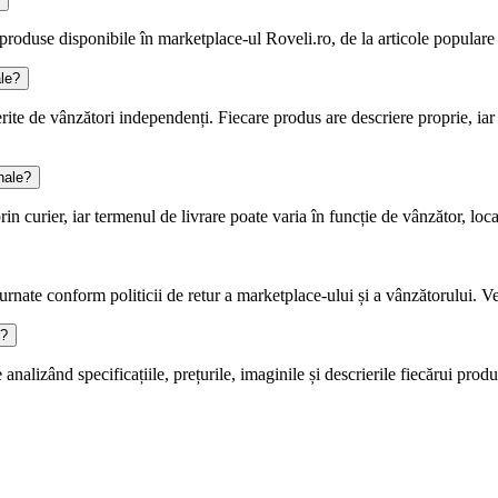
roduse disponibile în marketplace-ul Roveli.ro, de la articole populare p
ale?
rite de vânzători independenți. Fiecare produs are descriere proprie, iar 
nale?
in curier, iar termenul de livrare poate varia în funcție de vânzător, loca
urnate conform politicii de retur a marketplace-ului și a vânzătorului. V
e?
nalizând specificațiile, prețurile, imaginile și descrierile fiecărui prod