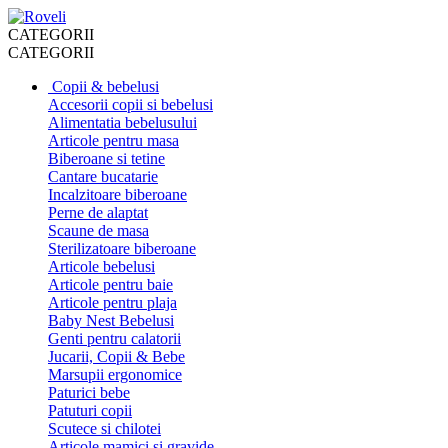
CATEGORII
CATEGORII
Copii & bebelusi
Accesorii copii si bebelusi
Alimentatia bebelusului
Articole pentru masa
Biberoane si tetine
Cantare bucatarie
Incalzitoare biberoane
Perne de alaptat
Scaune de masa
Sterilizatoare biberoane
Articole bebelusi
Articole pentru baie
Articole pentru plaja
Baby Nest Bebelusi
Genti pentru calatorii
Jucarii, Copii & Bebe
Marsupii ergonomice
Paturici bebe
Patuturi copii
Scutece si chilotei
Articole mamici si gravide