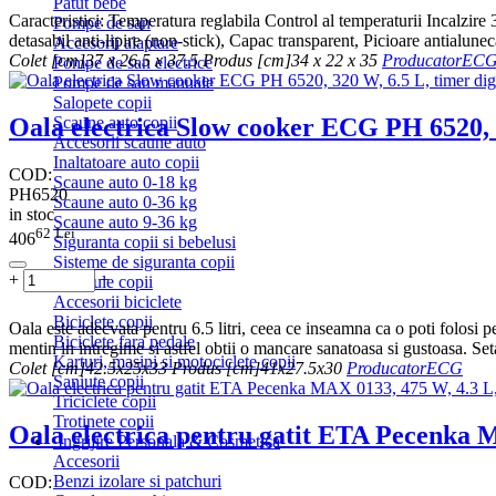
Patut bebe
Caracteristici: Temperatura reglabila Control al temperaturii Incalzir
Pompe de san
detasabil anti-lipire (non-stick), Capac transparent, Picioare antialunec
Accesorii alaptare
Colet [cm]
37 x 26.5 x 37.5
Produs [cm]
34 x 22 x 35
Producator
EC
Pompe de san electrice
Pompe de san manuale
Salopete copii
Scaune auto copii
Oala electrica Slow cooker ECG PH 6520, 3
Accesorii scaune auto
Inaltatoare auto copii
COD:
Scaune auto 0-18 kg
PH6520
Scaune auto 0-36 kg
in stoc
Scaune auto 9-36 kg
62
Lei
406
Siguranta copii si bebelusi
Sisteme de siguranta copii
+
−
Vehicule copii
Accesorii biciclete
Biciclete copii
Oala este adecvata pentru 6.5 litri, ceea ce inseamna ca o poti folosi p
Biciclete fara pedale
mentin in intregime si astfel obtii o mancare sanatoasa si gustoasa. Seta
Karturi, masini si motociclete copii
Colet [cm]
42.5x25x33
Produs [cm]
41x27.5x30
Producator
ECG
Saniute copii
Triciclete copii
Trotinete copii
Oala electrica pentru gatit ETA Pecenka MA
Ingrijire Personala & Cosmetica
Accesorii
Benzi izolare si patchuri
COD: