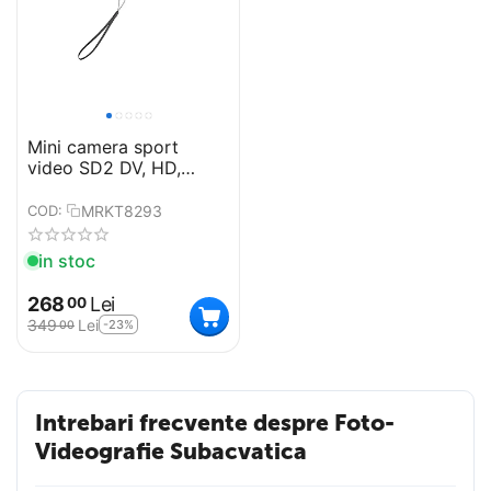
Mini camera sport
video SD2 DV, HD,
functie MP3
MRKT8293
COD:
in stoc
268
Lei
00
349
Lei
-23%
00
Intrebari frecvente despre Foto-
Videografie Subacvatica