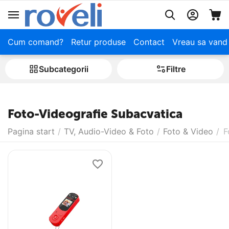
Cum comand?
Retur produse
Contact
Vreau sa vand
Subcategorii
Filtre
Foto-Videografie Subacvatica
Pagina start
/
TV, Audio-Video & Foto
/
Foto & Video
/
F