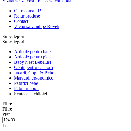
Vizualizeaza cosul
Plaseaza comanda
Cum comand?
Retur produse
Contact
Vreau sa vand pe Roveli
Subcategorii
Subcategorii
Articole pentru baie
Articole pentru plaja
Baby Nest Bebelusi
Genti pentru calatorii
Jucarii, Copii & Bebe
Marsupii ergonomice
Paturici bebe
Patuturi copii
Scutece si chilotei
Filtre
Filtre
Pret
Lei
–