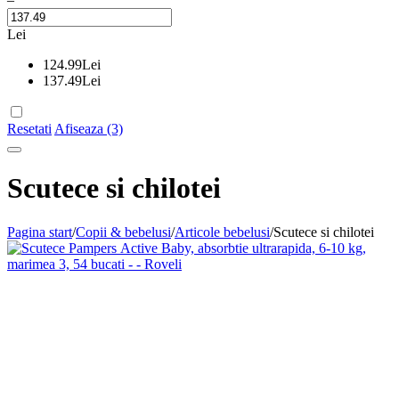
Lei
124.99
Lei
137.49
Lei
Resetati
Afiseaza (3)
Scutece si chilotei
Pagina start
/
Copii & bebelusi
/
Articole bebelusi
/
Scutece si chilotei