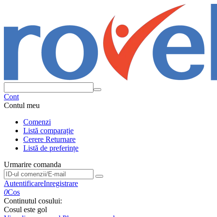
Cont
Contul meu
Comenzi
Listă comparație
Cerere Returnare
Listă de preferințe
Urmarire comanda
Urmarire comanda
Autentificare
Inregistrare
0
Cos
Continutul cosului:
Cosul este gol