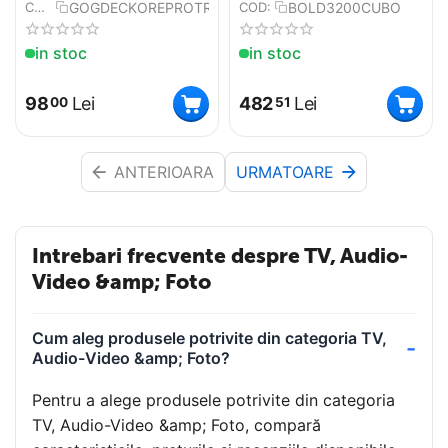
IPX6, rosu
3,7V/2000 mAh, 3W
GOGDECKOREPROTRIOR
BOLD3200CUBO
COD:
COD:
RSM, telecomanda,
carcasa din lemn
in stoc
in stoc
98
Lei
482
Lei
00
51
ANTERIOARA
URMATOARE
Intrebari frecvente despre TV, Audio-
Video &amp; Foto
Cum aleg produsele potrivite din categoria TV,
Audio-Video &amp; Foto?
Pentru a alege produsele potrivite din categoria
TV, Audio-Video &amp; Foto, compară