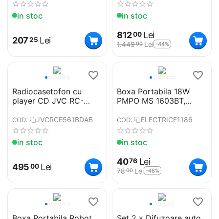
baterie 2000 mAh
in stoc
in stoc
812
Lei
00
207
Lei
25
1.449
Lei
-44%
00
Radiocasetofon cu
Boxa Portabila 18W
player CD JVC RC-
PMPO MS 1603BT,
E561B-DAB, 2 x 1.5 W
lumini si maner
RMS,
JVCRCE561BDAB
ELECTRICE1186
COD:
COD:
Bluetooth/USB/MP3,
AUX IN, DAB+/Tuner
in stoc
in stoc
FM, negru
40
Lei
76
495
Lei
00
78
Lei
-48%
00
Boxa Portabila Robot
Set 2 x Difuzoare auto