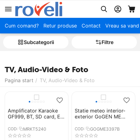
Cum comand?
Retur produse
Contact
Vreau sa vand
Subcategorii
Filtre
TV, Audio-Video & Foto
Pagina start
/
TV, Audio-Video & Foto
Amplificator Karaoke
Statie meteo interior-
GF999, BT, SD card, EQ,
exterior GoGEN ME
MP3
3397 B, LCD color, 3
senzori inclusi, ceas cu
MRKT5240
GOGME3397B
COD:
COD:
alarma, negru