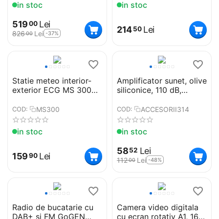
in stoc
in stoc
519
Lei
00
214
Lei
50
826
Lei
-37%
00
Statie meteo interior-
Amplificator sunet, olive
exterior ECG MS 300
siliconice, 110 dB,
White, senzor extern
discret
fara fir, LCD color, ceas,
MS300
ACCESORII314
COD:
COD:
alarma
in stoc
in stoc
58
Lei
52
159
Lei
90
112
Lei
-48%
00
Radio de bucatarie cu
Camera video digitala
DAB+ si FM GoGEN
cu ecran rotativ A1, 16x