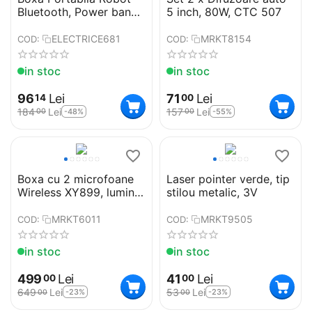
Bluetooth, Power bank,
5 inch, 80W, CTC 507
Subwoofer incorporat
ELECTRICE681
MRKT8154
COD:
COD:
in stoc
in stoc
96
Lei
71
Lei
14
00
184
Lei
157
Lei
-48%
-55%
00
00
Boxa cu 2 microfoane
Laser pointer verde, tip
Wireless XY899, lumini
stilou metalic, 3V
LED colorate
MRKT6011
MRKT9505
COD:
COD:
in stoc
in stoc
499
Lei
41
Lei
00
00
649
Lei
53
Lei
-23%
-23%
00
00