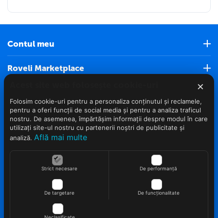
Contul meu
Roveli Marketplace
×
Acest site web folosește cookie-uri
Servicii clienti (Nou)
Folosim cookie-uri pentru a personaliza conținutul și reclamele,
pentru a oferi funcții de social media și pentru a analiza traficul
Info clienti
nostru. De asemenea, împărtășim informații despre modul în care
utilizați site-ul nostru cu partenerii noștri de publicitate și
Află mai multe
analiză.
Contact
Strict necesare
De performanță
De targetare
De funcționalitate
© 2022 - 2026 Roveli.ro. Realizat si configurat
netSEO
Neclasificate