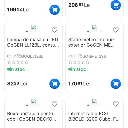
296
Lei
51
199
Lei
92
Lampa de masa cu LED
Statie meteo interior-
GoGEN LL12BL, consum
exterior GoGEN ME
4W, brat flexibil,
1296, senzor extern fara
albastru
fir, LCD color
GOGLL12BL
GOGME1296
COD:
COD:
in stoc
in stoc
82
Lei
170
Lei
26
81
Boxa portabila pentru
Internet radio ECG
copii GoGEN DECKO
B.BOLD 3200 Cubo, FM,
TRIO R, 5 W, Bluetooth,
Bluetooth, Li-Ion