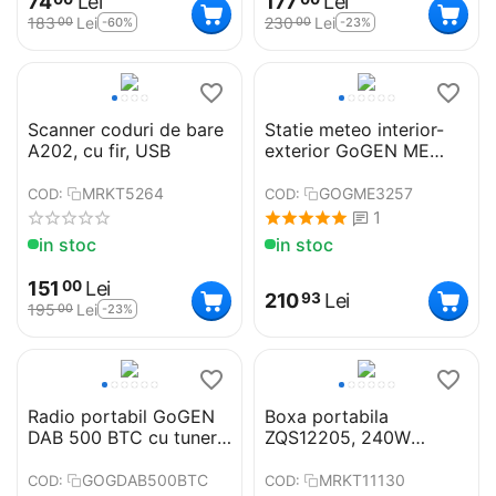
74
Lei
177
Lei
183
Lei
230
Lei
-60%
-23%
00
00
Scanner coduri de bare
Statie meteo interior-
A202, cu fir, USB
exterior GoGEN ME
3257, senzor extern
fara fir, LCD color
MRKT5264
GOGME3257
COD:
COD:
1
in stoc
in stoc
151
Lei
00
210
Lei
93
195
Lei
-23%
00
Radio portabil GoGEN
Boxa portabila
DAB 500 BTC cu tuner
ZQS12205, 240W
DAB+ si FM, 1W,
P.M.P.O, USB, BT, AUX,
Bluetooth, LCD color,
FM, microfon
GOGDAB500BTC
MRKT11130
COD:
COD: