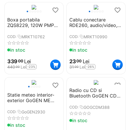
Boxa portabila
Cablu conectare
ZQS8229, 120W PMPO,
RDE260, audio/video,
BT/FM/AUX/USB, RGB,
RCA, 1.5m
microfon
MRKT10762
MRKT10990
COD:
COD:
in stoc
in stoc
339
Lei
23
Lei
00
00
440
Lei
31
Lei
-23%
-26%
00
00
Radio cu CD si
Statie meteo interior-
Bluetooth GoGEN CDM
exterior GoGEN ME
388 SUBT S, 4 W, MP 3,
2930, senzor extern
USB, SD, AUX, ceas
GOGCDM388
COD:
fara fir, LCD color
GoGEN2930
COD:
in stoc
in stoc