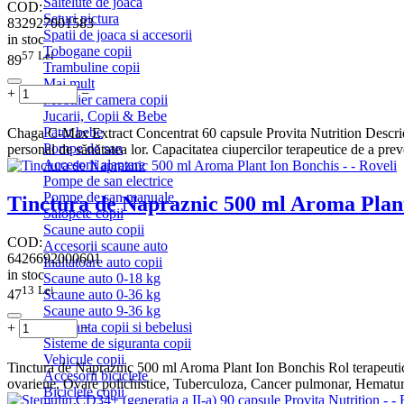
Saltelute de joaca
COD:
Seturi pictura
832927001583
Spatii de joaca si accesorii
in stoc
Tobogane copii
57
Lei
89
Trambuline copii
Mai mult
+
−
Mobilier camera copii
Jucarii, Copii & Bebe
Patut bebe
Chaga C-Max Extract Concentrat 60 capsule Provita Nutrition Descriere: 
Pompe de san
personal de sănătatea lor. Capacitatea ciupercilor terapeutice de a preve
Accesorii alaptare
Pompe de san electrice
Pompe de san manuale
Tinctura de Napraznic 500 ml Aroma Plan
Salopete copii
Scaune auto copii
COD:
Accesorii scaune auto
6426692000601
Inaltatoare auto copii
in stoc
Scaune auto 0-18 kg
13
Lei
47
Scaune auto 0-36 kg
Scaune auto 9-36 kg
Siguranta copii si bebelusi
+
−
Sisteme de siguranta copii
Vehicule copii
Tinctura de Napraznic 500 ml Aroma Plant Ion Bonchis Rol terapeutic: A
Accesorii biciclete
ovariene, Ovare polichistice, Tuberculoza, Cancer pulmonar, Hematurie
Biciclete copii