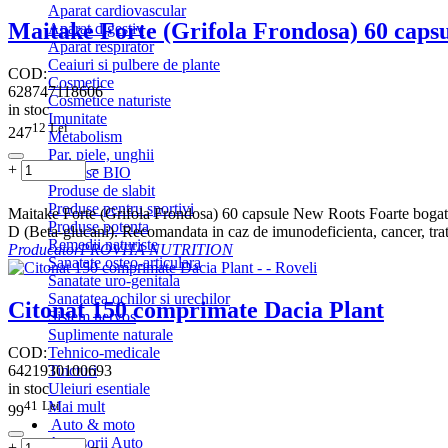
Aparat cardiovascular
Maitake Forte (Grifola Frondosa) 60 caps
Aparat digestiv
Aparat respirator
Ceaiuri si pulbere de plante
COD:
Cosmetice
628747118606
Cosmetice naturiste
in stoc
Imunitate
12
Lei
247
Metabolism
Par, piele, unghii
+
−
Produse BIO
Produse de slabit
Produse pentru sportivi
Maitake Forte (Grifola Frondosa) 60 capsule New Roots Foarte bogata
Produse potenta
D (Beta-glucani). Recomandata in caz de imunodeficienta, cancer, trat
Remedii naturiste
Producator
PROVITA NUTRITION
Sanatate osteo-articulara
Sanatate uro-genitala
Sanatatea ochilor si urechilor
Citonat 150 comprimate Dacia Plant
Sistem nervos
Suplimente naturale
COD:
Tehnico-medicale
6421930100693
Tincturi
in stoc
Uleiuri esentiale
41
Lei
Mai mult
99
Auto & moto
Accesorii Auto
+
−