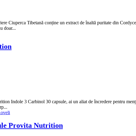
e Ciuperca Tibetană conține un extract de înaltă puritate din Cordycep
u doar...
tion
rition Indole 3 Carbinol 30 capsule, ai un aliat de încredere pentru men
p...
e Provita Nutrition