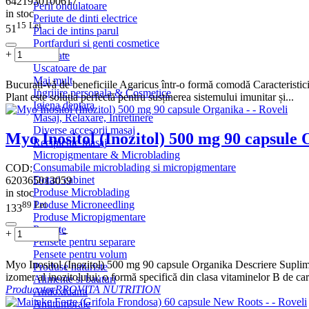
6421930100617
Perii ondulatoare
in stoc
Periute de dinti electrice
15
Lei
51
Placi de intins parul
Portfarduri si genti cosmetice
+
−
Sanatate
Uscatoare de par
Mai mult
Bucurați-vă de beneficiile Agaricus într-o formă comodă Caracteristic
Ingrijire personala & Cosmetice
Plant este soluția perfectă pentru susținerea sistemului imunitar și...
Igiena dentara
Masaj, Relaxare, Intretinere
Diverse accesorii masaj
Myo Inositol (Inozitol) 500 mg 90 capsule
Recipiente masaj
Micropigmentare & Microblading
Consumabile microblading si micropigmentare
COD:
Dotari cabinet
620365013059
Produse Microblading
in stoc
Produse Microneedling
89
Lei
133
Produse Micropigmentare
Pensete
+
−
Pensete pentru separare
Pensete pentru volum
Myo Inositol (Inozitol) 500 mg 90 capsule Organika Descriere Supliment
Produse naturiste
izomer al inozitolului; o formă specifică din clasa vitaminelor B de car
Alimente si bauturi
Producator
PROVITA NUTRITION
Antioxidanti
Antitumorale