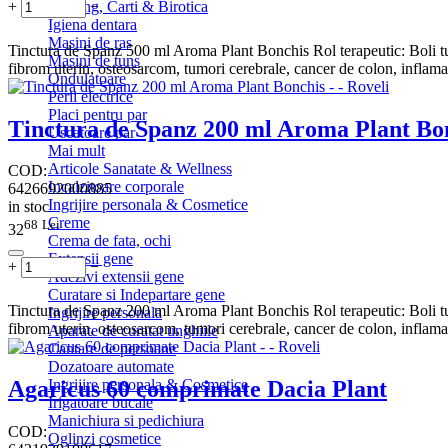
+
−
Gaming, Carti & Birotica
Igiena dentara
Masini de ras
Tinctura de Spanz 500 ml Aroma Plant Bonchis Rol terapeutic: Boli tum
Masini de tuns
fibrom uterin, osteosarcom, tumori cerebrale, cancer de colon, inflamati
Ondulatoare
Perii electrice
Placi pentru par
Tinctura de Spanz 200 ml Aroma Plant Bo
Uscatoare par
Mai mult
Articole Sanatate & Wellness
COD:
Incalzitoare corporale
6426692000885
Ingrijire personala & Cosmetice
in stoc
Creme
68
Lei
32
Crema de fata, ochi
Extensii gene
+
−
Adezivi extensii gene
Curatare si Indepartare gene
Tinctura de Spanz 200 ml Aroma Plant Bonchis Rol terapeutic: Boli tum
Ingrijire personala
fibrom uterin, osteosarcom, tumori cerebrale, cancer de colon, inflamati
Aparate de curatat unghiile
Cantare de persoane
Dozatoare automate
Agaricus 60 comprimate Dacia Plant
Ingrijire personala & Cosmetice
Irigatoare bucale
Manichiura si pedichiura
COD:
Oglinzi cosmetice