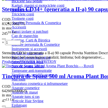
Biciclete fara pedale
Karturi, masini si motociclete copii
Stemulin CD34+ (generatia a II-a) 90 capsu
Saniute copii
Triciclete copii
Trotinete copii
COD:
Ingrijire Personala & Cosmetica
832927002771
Accesorii
in stoc
Benzi izolare si patchuri
16
Lei
245
Cap de manechin
Gaming, Carti & Birotica
+
−
Ingrijire personala & Cosmetice
Instrumente si accesorii
Stemulin CD34+ (generatia a II-a) 90 capsule Provita Nutrition Descrier
Periute si aplicatoare
hemoragie; boli neurologice; paralizii; limfoma; boli degenerative;...
Produse pentru incepatori
Producator
PROVITA NUTRITION
Suporti extensii gene
Suporti pentru adeziv
Tampoane anti-transpiratie
Ventilatoare, umidificatoare
Tinctura de Spanz 500 ml Aroma Plant Bo
Mai mult
Aparatura cosmetica si infrumusetare
COD:
Aparate cosmetice
6426692000625
Aparate de masaj
in stoc
Aparate tuns si ras
13
Lei
47
Articole Hair Styling
Epilatoare