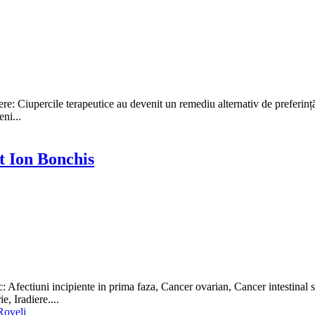
Ciupercile terapeutice au devenit un remediu alternativ de preferință at
ni...
t Ion Bonchis
fectiuni incipiente in prima faza, Cancer ovarian, Cancer intestinal si 
, Iradiere....