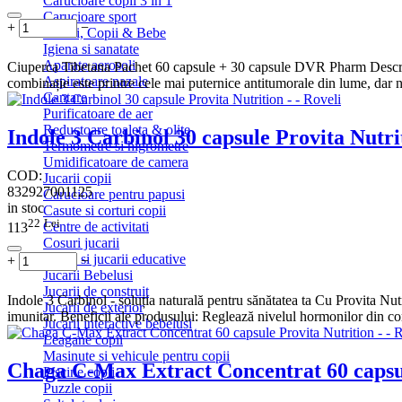
Carucioare copii 3 in 1
Carucioare sport
+
−
Jucarii, Copii & Bebe
Igiena si sanatate
Aparate aerosoli
Ciuperca Tibetana Pachet 60 capsule + 30 capsule DVR Pharm Descrier
Aspiratoare nazale
combinație este printre cele mai puternice antitumorale din lume, dar n
Cantare
Purificatoare de aer
Reductoare toaleta & olite
Indole 3 Carbinol 30 capsule Provita Nutri
Termometre si higrometre
Umidificatoare de camera
COD:
Jucarii copii
832927001125
Carucioare pentru papusi
in stoc
Casute si corturi copii
22
Lei
Centre de activitati
113
Cosuri jucarii
Jocuri si jucarii educative
+
−
Jucarii Bebelusi
Jucarii de construit
Indole 3 Carbinol - soluția naturală pentru sănătatea ta Cu Provita Nut
Jucarii de exterior
imunitar. Beneficii ale produsului: Reglează nivelul hormonilor din cor
Jucarii interactive bebelusi
Leagane copii
Masinute si vehicule pentru copii
Chaga C-Max Extract Concentrat 60 capsul
Piscine copii
Puzzle copii