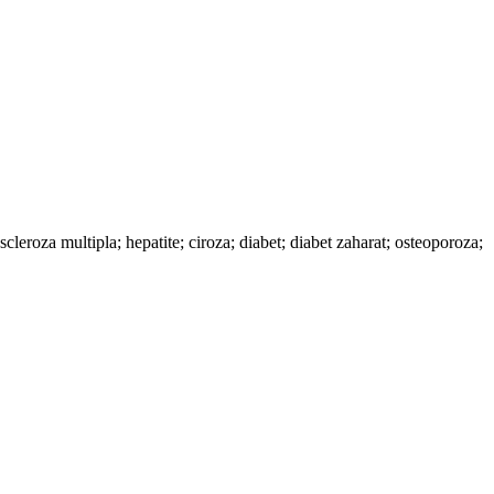
leroza multipla; hepatite; ciroza; diabet; diabet zaharat; osteoporoza;