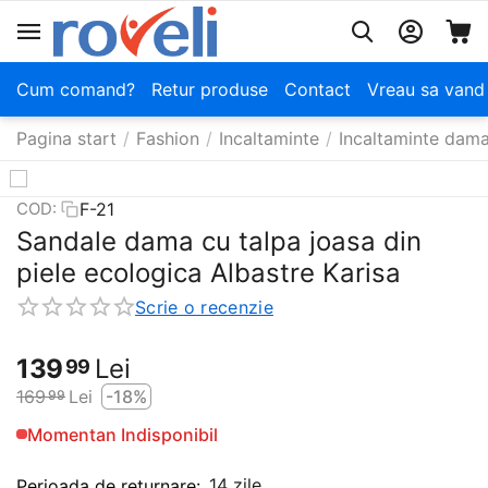
Cum comand?
Retur produse
Contact
Vreau sa vand
Pagina start
/
Fashion
/
Incaltaminte
/
Incaltaminte dam
F-21
COD:
Sandale dama cu talpa joasa din
piele ecologica Albastre Karisa
Scrie o recenzie
139
Lei
99
169
Lei
-18%
99
Momentan Indisponibil
14 zile
Perioada de returnare: