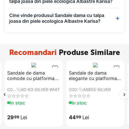
talpa joasa din piele ecologica Albastre Karisa?
Cine vinde produsul Sandale dama cu talpa
joasa din piele ecologica Albastre Karisa?
Recomandari
Produse Similare
Sandale de dama
Sandale de dama
comode cu platforma​
elegante cu platforma
AD-63-SILVER-WHITE
ascunsa si toc inalt
subtire A8855-SILVER
AD-63-SILVER-WHITE
A8855-SILVER
COD:
COD:
in stoc
in stoc
29
Lei
44
Lei
99
99