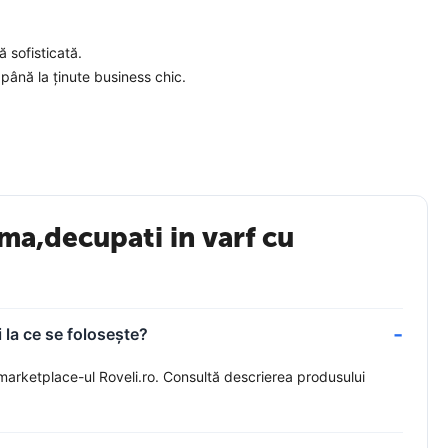
 sofisticată.
 până la ținute business chic.
ri sau seri speciale. Combinează-i cu o rochie elegantă sau un
să fiecare pas să fie o afirmație de stil suprem!
ma,decupati in varf cu
i un plus de strălucire oricărei ținute cu acești pantofi
 la ce se folosește?
marketplace-ul Roveli.ro. Consultă descrierea produsului