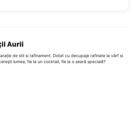
i Aurii
arație de stil si rafinament. Dotat cu decupaje rafinate la vârf si
ești lumea, fie la un cocktail, fie la o seară specială?