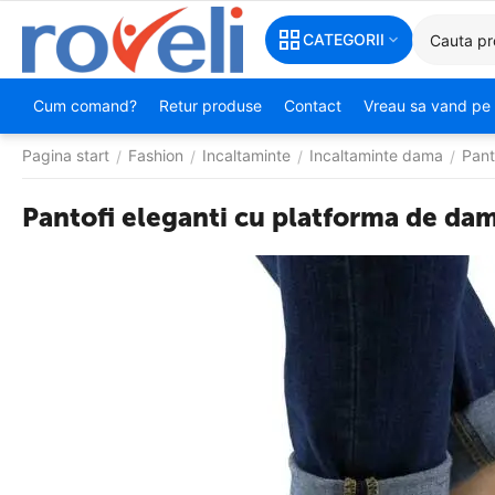
CATEGORII
Cum comand?
Retur produse
Contact
Vreau sa vand pe 
Pagina start
Fashion
Incaltaminte
Incaltaminte dama
Pant
/
/
/
/
Pantofi eleganti cu platforma de dam