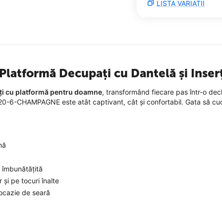
LISTA VARIATII
latformă Decupați cu Dantelă și Inserți
nți cu platformă pentru doamne
, transformând fiecare pas într-o decl
A20-6-CHAMPAGNE este atât captivant, cât și confortabil. Gata să cucer
nă
ă îmbunătățită
 și pe tocuri înalte
 ocazie de seară