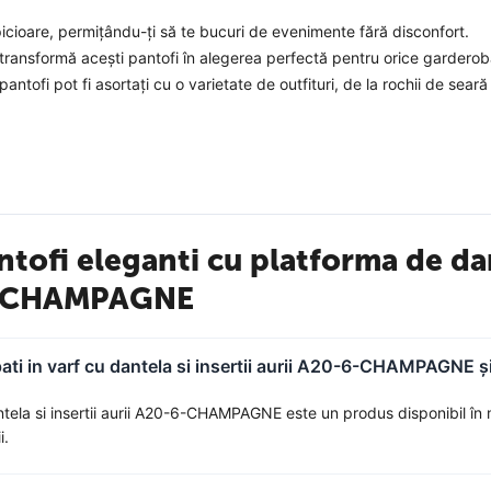
cioare, permițându-ți să te bucuri de evenimente fără disconfort.
ransformă acești pantofi în alegerea perfectă pentru orice garderobă
ntofi pot fi asortați cu o varietate de outfituri, de la rochii de seară
i pantofi sunt perfecți pentru evenimente formale, întâlniri de aface
 pentru un twist modern pe o ținută casual-elegantă.
u platformă, decupați și ornamentați cu dantelă și inserții aurii
. La
ntofi eleganti cu platforma de da
de confortul întâlnește frumusețea fără efort. Nu rata ocazia să adaug
0-6-CHAMPAGNE
ti in varf cu dantela si insertii aurii A20-6-CHAMPAGNE și
tela si insertii aurii A20-6-CHAMPAGNE este un produs disponibil în 
i.