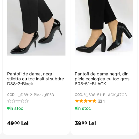
Pantofi de dama, negri,
Pantofi de dama​ negri, din
stiletto cu toc inalt si subtire
piele ecologica cu toc gros
D88-2-Black
608-51-BLACK
COD:
D88-2-Black_6F5B
COD:
608-51-BLACK_47C3
1
in stoc
in stoc
49
Lei
39
Lei
00
00