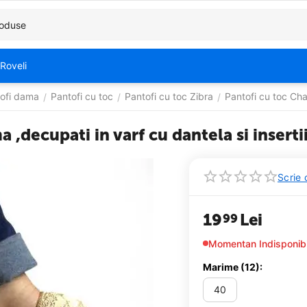
Roveli
ofi dama
Pantofi cu toc
Pantofi cu toc Zibra
Pantofi cu toc C
/
/
/
a ,decupati in varf cu dantela si inse
Scrie 
19
Lei
99
Momentan Indisponibi
Marime (12):
40