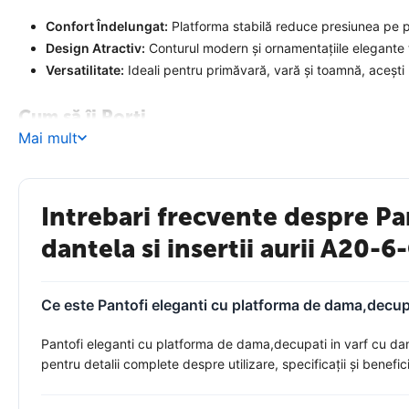
Confort Îndelungat:
Platforma stabilă reduce presiunea pe pi
Design Atractiv:
Conturul modern și ornamentațiile elegante t
Versatilitate:
Ideali pentru primăvară, vară și toamnă, acești pa
Cum să îi Porți
Mai mult
Idealii pentru femeia modernă, pasionată de moda și confort, aceșt
pantalon tip cigarette pentru un look rafinat, sau chiar cu jeansi
Exprimă-ți personalitatea strălucitoare și alege
pantofi eleganți c
Intrebari frecvente despre Pa
Descoperă acest model exclusivist și lasă-te purtată într-o lume un
spectaculoși!
dantela si insertii aurii A2
Ce este Pantofi eleganti cu platforma de dama,decupa
Pantofi eleganti cu platforma de dama,decupati in varf cu dan
pentru detalii complete despre utilizare, specificații și benefici