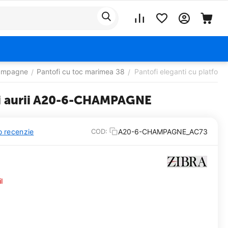
hampagne
Pantofi cu toc marimea 38
Pantofi eleganti cu platfor
/
/
rtii aurii A20-6-CHAMPAGNE
o recenzie
A20-6-CHAMPAGNE_AC73
COD:
l