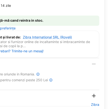
14 zile
ă-mă cand reintra in stoc.
 preferințe
 și livrat de:
Zibra International SRL (Roveli)
ator si furnizor online de incaltaminte si imbracaminte de
i de copii la p...
trebari? Trimite-ne un mesaj!
are oriunde in Romania.
a pentru comenzi peste 250 Lei
Zibra