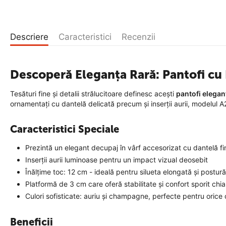
Descriere
Caracteristici
Recenzii
Descoperă Eleganța Rară: Pantofi cu P
Tesături fine și detalii strălucitoare definesc acești
pantofi elega
ornamentați cu dantelă delicată precum și inserții aurii, modelul 
Caracteristici Speciale
Prezintă un elegant decupaj în vârf accesorizat cu dantelă fi
Inserții aurii luminoase pentru un impact vizual deosebit
Înălțime toc: 12 cm - ideală pentru silueta elongată și postur
Platformă de 3 cm care oferă stabilitate și confort sporit chiar
Culori sofisticate: auriu și champagne, perfecte pentru orice
Beneficii