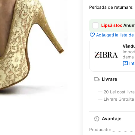
Perioada de returnare:
Lipsă stoc
Anunț
Adăugați la lista de
Vândut
Import
dama s
In
Livrare
— 20 Lei cost livr
— Livrare Gratuit
Avantaje
Producator