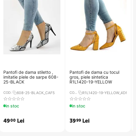
Pantofi de dama stiletto ,
Pantofi de dama cu tocul
imitatie piele de sarpe 608-
gros, piele sintetica
25-BLACK
R1L1420-19-YELLOW
COD:
608-25-BLACK_CAF5
COD:
R1L1420-19-YELLOW_4DF2
in stoc
in stoc
49
Lei
39
Lei
00
99