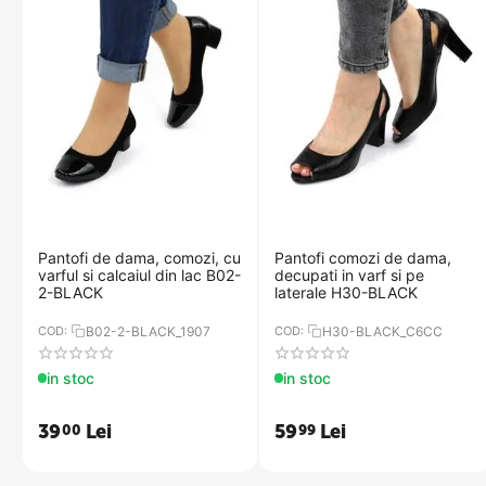
Pantofi de dama, comozi, cu
​Pantofi comozi de dama,
varful si calcaiul din lac B02-
decupati in varf si pe
2-BLACK
laterale H30-BLACK
COD:
B02-2-BLACK_1907
COD:
H30-BLACK_C6CC
in stoc
in stoc
39
Lei
59
Lei
00
99