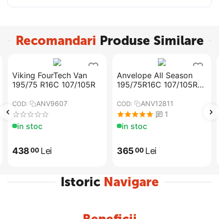
Recomandari
Produse Similare
Viking FourTech Van
Anvelope All Season
195/75 R16C 107/105R
195/75R16C 107/105R
VIMERO VAN -
PREMIORRI
ANV9607
ANV12811
COD:
COD:
1
in stoc
in stoc
438
Lei
365
Lei
00
00
Istoric
Navigare