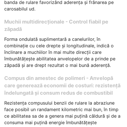
banda de rulare favorizând aderența și frânarea pe
carosabilul ud.
Muchii multidirecționale - Control fiabil pe
zăpadă
Forma ondulată suplimentară a canelurilor, în
combinație cu cele drepte și longitudinale, indică o
înclinare a muchiilor în mai multe direcții care
îmbunătățește abilitatea anvelopelor de a prinde pe
zăpadă și are drept rezultat o mai bună aderență.
Compus din amestec de polimeri - Anvelopă
care generează economii de costuri: rezistență
îndelungată și consum redus de combustibil
Rezistența compusului benzii de rulare la abraziune
face posibil un randament kilometric mai bun, în timp
ce abilitatea sa de a genera mai puțină căldură și de a
consuma mai puțină energie îmbunătățește