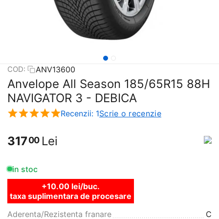
ANV13600
COD:
Anvelope All Season 185/65R15 88H
NAVIGATOR 3 - DEBICA
Recenzii: 1
Scrie o recenzie
317
Lei
00
in stoc
+10.00 lei/buc.
taxa suplimentara de procesare
Aderenta/Rezistenta franare
C