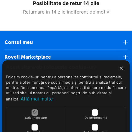
Posibilitate de retur 14 zile
Returnare in 14 zile indiferent de motiv
Contul meu
Roveli Marketplace
×
Acest site web folosește cookie-uri
Servicii clienti (Nou)
Folosim cookie-uri pentru a personaliza conținutul și reclamele,
pentru a oferi funcții de social media și pentru a analiza traficul
Info clienti
nostru. De asemenea, împărtășim informații despre modul în care
utilizați site-ul nostru cu partenerii noștri de publicitate și
Află mai multe
analiză.
Contact
Strict necesare
De performanță