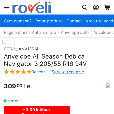
Cum comand?
Retur produse
Contact
Vreau sa vand
Pagina start
/
Auto & moto
/
Anvelope auto
/
Anvelope a
ANV13614
COD:
Anvelope All Season Debica
Navigator 3 205/55 R16 94V
Recenzii: 1
Scrie o recenzie
309
Lei
00
in stoc
+9.00 lei/buc.