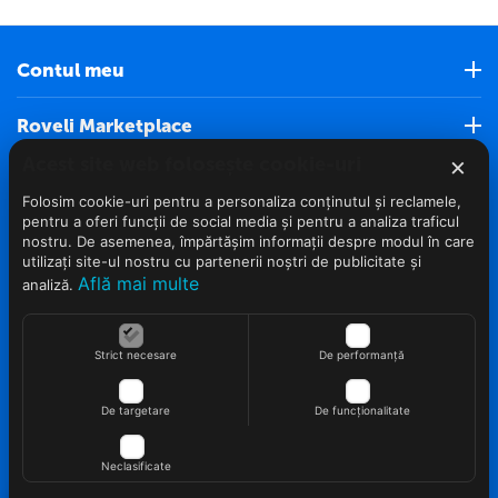
Contul meu
Roveli Marketplace
×
Acest site web folosește cookie-uri
Servicii clienti (Nou)
Folosim cookie-uri pentru a personaliza conținutul și reclamele,
pentru a oferi funcții de social media și pentru a analiza traficul
Info clienti
nostru. De asemenea, împărtășim informații despre modul în care
utilizați site-ul nostru cu partenerii noștri de publicitate și
Află mai multe
analiză.
Contact
Strict necesare
De performanță
De targetare
De funcționalitate
© 2022 - 2026 Roveli.ro. Realizat si configurat
netSEO
Neclasificate