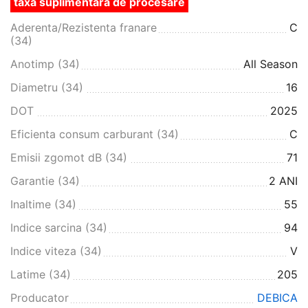
taxa suplimentara de procesare
Aderenta/Rezistenta franare
C
(34)
Anotimp (34)
All Season
Diametru (34)
16
DOT
2025
Eficienta consum carburant (34)
C
Emisii zgomot dB (34)
71
Garantie (34)
2 ANI
Inaltime (34)
55
Indice sarcina (34)
94
Indice viteza (34)
V
Latime (34)
205
Producator
DEBICA