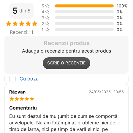
5 stele
100%
5
din 5
4 stele
0%
3 stele
0%
2 stele
0%
1 stea
0%
Recenzii: 1
Recenzii produs
Adauga o recenzie pentru acest produs
SCRIE O RECENZIE
Cu poza
Răzvan
24/05/2025, 20:56
Comentariu
Eu sunt destul de mulțumit de cum se comportă
anvelopele. Nu am întâmpinat probleme nici pe
timp de iarnă, nici pe timp de vară și nici pe