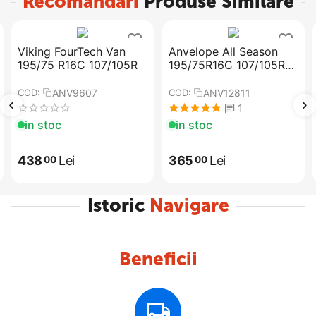
Recomandari
Produse Similare
Viking FourTech Van
Anvelope All Season
195/75 R16C 107/105R
195/75R16C 107/105R
VIMERO VAN -
PREMIORRI
ANV9607
ANV12811
COD:
COD:
1
in stoc
in stoc
438
Lei
365
Lei
00
00
Istoric
Navigare
Beneficii