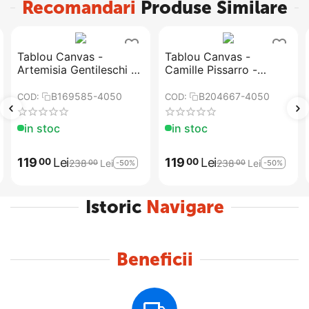
Recomandari
Produse Similare
Tablou Canvas -
Tablou Canvas -
Artemisia Gentileschi -
Camille Pissarro -
Judith si Holofernes
Drumul Versailles de la
Louveciennes
B169585-4050
B204667-4050
COD:
COD:
in stoc
in stoc
119
Lei
119
Lei
00
00
238
Lei
238
Lei
-50%
-50%
00
00
Istoric
Navigare
Beneficii