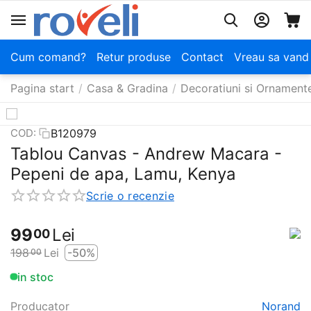
Cum comand?
Retur produse
Contact
Vreau sa vand
Pagina start
/
Casa & Gradina
/
Decoratiuni si Ornament
B120979
COD:
Tablou Canvas - Andrew Macara -
Pepeni de apa, Lamu, Kenya
Scrie o recenzie
99
Lei
00
198
Lei
-50%
00
in stoc
Producator
Norand