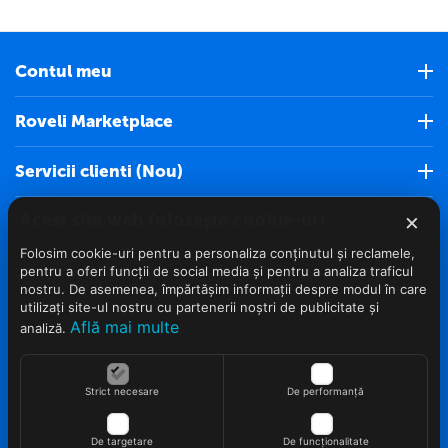
Contul meu
Roveli Marketplace
Servicii clienti (Nou)
×
Acest site web folosește cookie-uri
Info clienti
Folosim cookie-uri pentru a personaliza conținutul și reclamele,
Contact
pentru a oferi funcții de social media și pentru a analiza traficul
nostru. De asemenea, împărtășim informații despre modul în care
utilizați site-ul nostru cu partenerii noștri de publicitate și
Află mai multe
analiză.
Strict necesare
De performanță
© 2022 - 2026 Roveli.ro. Realizat si configurat
netSEO
De targetare
De funcționalitate