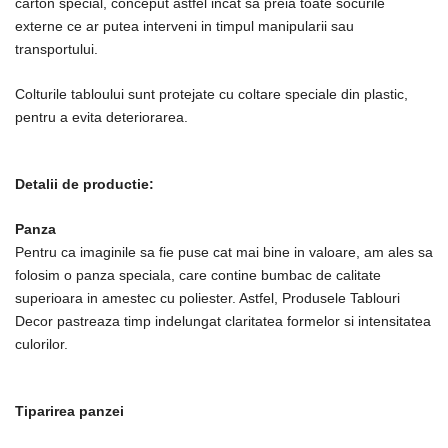
carton special, conceput astfel incat sa preia toate socurile
externe ce ar putea interveni in timpul manipularii sau
transportului.
Colturile tabloului sunt protejate cu coltare speciale din plastic,
pentru a evita deteriorarea.
Detalii de productie:
Panza
Pentru ca imaginile sa fie puse cat mai bine in valoare, am ales sa
folosim o panza speciala, care contine bumbac de calitate
superioara in amestec cu poliester. Astfel, Produsele Tablouri
Decor pastreaza timp indelungat claritatea formelor si intensitatea
culorilor.
Tiparirea panzei