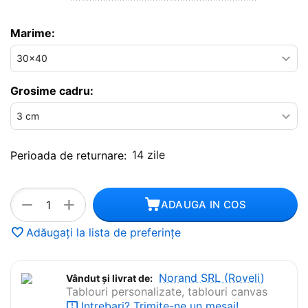
Marime:
Grosime cadru:
14 zile
Perioada de returnare:
+
−
ADAUGA IN COS
Adăugați la lista de preferințe
Norand SRL (Roveli)
Vândut și livrat de:
Tablouri personalizate, tablouri canvas
Intrebari? Trimite-ne un mesaj!