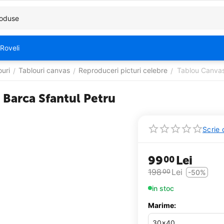
Roveli
ouri
Tablouri canvas
Reproduceri picturi celebre
Tablou Canvas 
/
/
/
 Barca Sfantul Petru
Scrie 
99
Lei
00
198
Lei
00
-50%
in stoc
Marime: