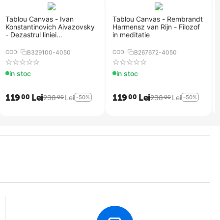
Tablou Canvas - Ivan
Tablou Canvas - Rembrandt
Konstantinovich Aivazovsky
Harmensz van Rijn - Filozof
- Dezastrul liniei
in meditatie
Ingermanland de la
Skagerrake langa Norvegia,
COD:
B329100-4050
COD:
B267672-4050
in 30 august
in stoc
in stoc
119
Lei
119
Lei
00
00
238
Lei
238
Lei
00
00
-50%
-50%