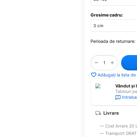
Grosime cadru:
Perioada de returnare:
+
−
Adăugați la lista de
Vândut și l
Tablouri p
Intreba
Livrare
— Cost livrare 20 
— Transport GRATUI