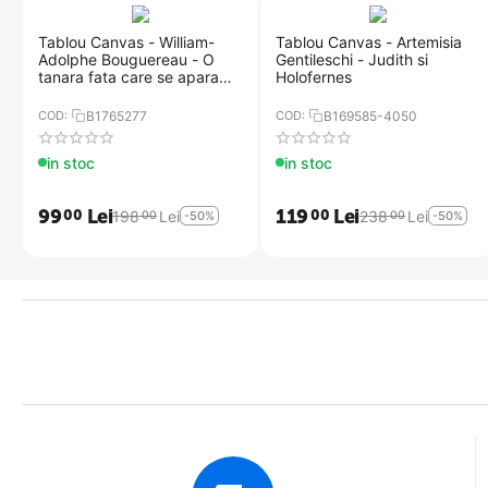
Livrarea Produselor Tablouri Decor se face prin curierat special, dest
Toate tablourile poarta marca "FRAGIL" si sunt manuite cu multa atent
Tablou Canvas - William-
Tablou Canvas - Artemisia
Adolphe Bouguereau - O
Gentileschi - Judith si
tanara fata care se apara
Holofernes
impotriva lui Eros
COD:
B1765277
COD:
B169585-4050
in stoc
in stoc
99
Lei
119
Lei
00
00
198
Lei
238
Lei
00
00
-50%
-50%