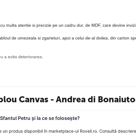
u multa atentie si precizie pe un cadru dur, de MDF, care devine invizib
oul de umezeala si zgarieturi, apoi a celui de-al doilea, din carton spe
ru a evita deteriorarea.
 folosim o panza speciala, care contine bumbac de calitate superioara i
blou Canvas - Andrea di Bonaiuto 
fantul Petru și la ce se folosește?
un produs disponibil în marketplace-ul Roveli.ro. Consultă descriere
vii, fiind special calibrate pentru acest tip de material, astfel incat re