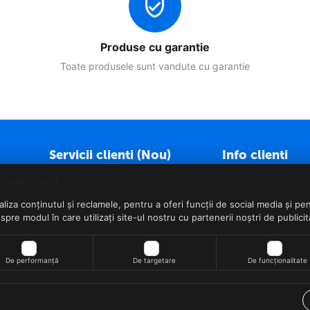
Produse cu garantie
Toate produsele sunt vandute cu garantie
Servicii clienti (Nou)
Info clienti
Cum comand?
Politica GDPR
cookie-uri
Livrare, Retur Produse
Politica de cookies
Inregistrare Retur Produse
Politica de confiden
iza conținutul și reclamele, pentru a oferi funcții de social media și pen
Garantie produse
Termeni si conditii
re modul în care utilizați site-ul nostru cu partenerii noștri de publicit
Lista de preferinte
A.N.P.C.
De performanță
De targetare
De funcționalitate