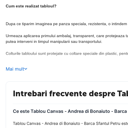
Cum este realizat tabloul?
Dupa ce tiparim imaginea pe panza speciala, rezistenta, o intindem c
Urmeaza aplicarea primului ambalaj, transparent, care protejeaza tabl
putea interveni in timpul manipularii sau transportului.
Colturile tabloului sunt protejate cu coltare speciale din plastic, pent
Mai mult
Detalii de productie:
Panza
Pentru ca imaginile sa fie puse cat mai bine in valoare, am ales sa
Intrebari frecvente despre Ta
timp indelungat claritatea formelor si intensitatea culorilor.
Ce este Tablou Canvas - Andrea di Bonaiuto - Barca S
Tiparirea panzei
Tablou Canvas - Andrea di Bonaiuto - Barca Sfantul Petru este 
Echipamentele cu ajutorul carora tiparim panza redau perfect culorile 