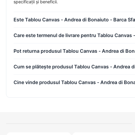
specificații și beneficii.
cu mediul (ecologice), dar si durabile.
Este Tablou Canvas - Andrea di Bonaiuto - Barca Sfan
Sasiul
Care este termenul de livrare pentru Tablou Canvas -
Panourile MDF pe care le folosim pentru fabricarea sasiului sunt de o 
Pot returna produsul Tablou Canvas - Andrea di Bona
Inramarea
Cum se plătește produsul Tablou Canvas - Andrea di
Panza se intinde cu ajutorul unor echipamente speciale, fiind apoi 
Cine vinde produsul Tablou Canvas - Andrea di Bonai
Ambalarea Produselor
Tablourile sunt ambalate cu ajutorul unor materiale speciale, ce prev
Livrarea Produselor