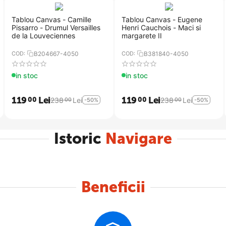
inat transportului produselor fragile.
ie si grija de catre agentii nostri.
Tablou Canvas - Camille
Tablou Canvas - Eugene
Pissarro - Drumul Versailles
Henri Cauchois - Maci si
de la Louveciennes
margarete II
COD:
B204667-4050
COD:
B381840-4050
in stoc
in stoc
119
Lei
119
Lei
00
00
238
Lei
238
Lei
00
00
-50%
-50%
Istoric
Navigare
Beneficii