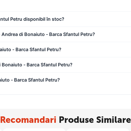
tul Petru disponibil în stoc?
 Andrea di Bonaiuto - Barca Sfantul Petru?
calitatea superioara, fiind taiate cu precizie la dimensiunile dorite.
iuto - Barca Sfantul Petru?
 Bonaiuto - Barca Sfantul Petru?
montata pe sasiu. Procedeul de preintindere a panzei are scopul de a pr
uto - Barca Sfantul Petru?
in umezirea si deterioarea acestora, asigurand astfel realizarea transpo
Recomandari
Produse Similare