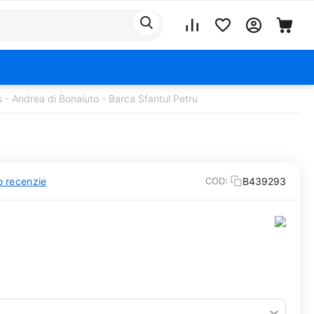
- Andrea di Bonaiuto - Barca Sfantul Petru
o recenzie
B439293
COD: