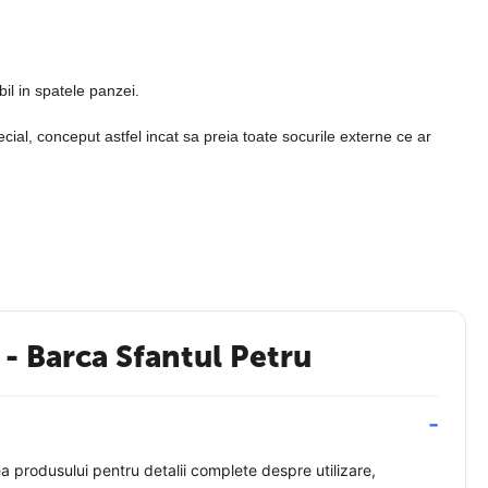
il in spatele panzei.
cial, conceput astfel incat sa preia toate socurile externe ce ar
n amestec cu poliester. Astfel, Produsele Tablouri Decor pastreaza
- Barca Sfantul Petru
a produsului pentru detalii complete despre utilizare,
zultatul sa fie unul spectaculos. Mai mult decat atat, sunt prietenoase