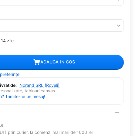
14 zile
ADAUGA IN COS
 preferințe
ivrat de:
Norand SRL (Roveli)
ersonalizate, tablouri canvas
ri? Trimite-ne un mesaj!
Lei
T prin curier, la comenzi mai mari de 1000 lei