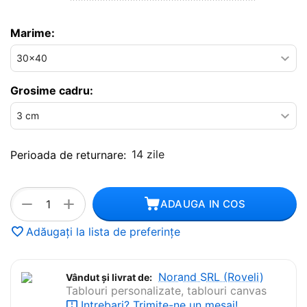
Marime:
Grosime cadru:
14 zile
Perioada de returnare:
+
−
ADAUGA IN COS
Adăugați la lista de preferințe
Norand SRL (Roveli)
Vândut și livrat de:
Tablouri personalizate, tablouri canvas
Intrebari? Trimite-ne un mesaj!