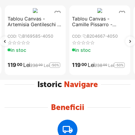
Tablou Canvas -
Tablou Canvas -
Artemisia Gentileschi -
Camille Pissarro -
Judith si Holofernes
Drumul Versailles de la
Louveciennes
B169585-4050
B204667-4050
COD:
COD:
in stoc
in stoc
119
Lei
119
Lei
00
00
238
Lei
238
Lei
-50%
-50%
00
00
Istoric
Navigare
Beneficii