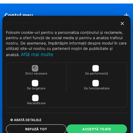
Contul meu
×
Acest site web folosește cookie-uri
Roveli Marketplace
Folosim cookie-uri pentru a personaliza conținutul și reclamele,
pentru a oferi funcții de social media și pentru a analiza traficul
nostru. De asemenea, împărtășim informații despre modul în care
Servicii clienti (Nou)
utilizați site-ul nostru cu partenerii noștri de publicitate și
Află mai multe
analiză.
Info clienti
Strict necesare
De performanță
Contact
De targetare
De funcționalitate
Neclasificate
© 2022 - 2026 Roveli.ro. Realizat si configurat
netSEO
⚙ ARATĂ DETALIILE
REFUZĂ TOT
ACCEPTĂ TOATE