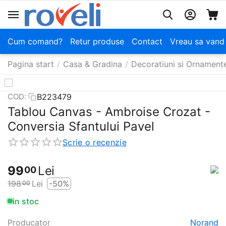
Cum comand?
Retur produse
Contact
Vreau sa vand
Pagina start
/
Casa & Gradina
/
Decoratiuni si Ornament
B223479
COD:
Tablou Canvas - Ambroise Crozat -
Conversia Sfantului Pavel
Scrie o recenzie
99
Lei
00
198
Lei
-50%
00
in stoc
Producator
Norand