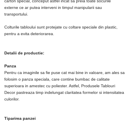
carton special, conceput astfel incat sa preia toate socurile
externe ce ar putea interveni in timpul manipularii sau
transportului.
Colturile tabloului sunt protejate cu coltare speciale din plastic,
pentru a evita deteriorarea.
Detalii de productie:
Panza
Pentru ca imaginile sa fie puse cat mai bine in valoare, am ales sa
folosim o panza speciala, care contine bumbac de calitate
superioara in amestec cu poliester. Astfel, Produsele Tablouri
Decor pastreaza timp indelungat claritatea formelor si intensitatea
culorilor.
Tiparirea panzei