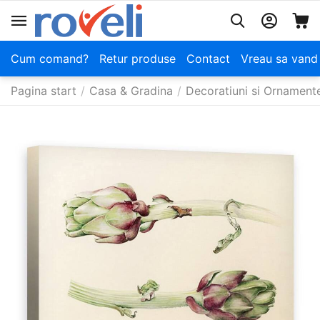
Cum comand?
Retur produse
Contact
Vreau sa vand
Pagina start
/
Casa & Gradina
/
Decoratiuni si Ornament