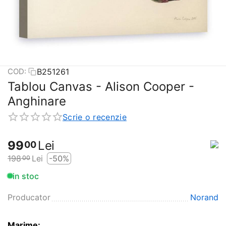
B251261
COD:
Tablou Canvas - Alison Cooper -
Anghinare
Scrie o recenzie
99
Lei
00
198
Lei
-50%
00
in stoc
Producator
Norand
Marime: