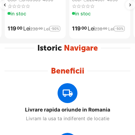
in stoc
in stoc
119
Lei
119
Lei
00
00
238
Lei
238
Lei
-50%
-50%
00
00
Istoric
Navigare
Beneficii
Livrare rapida oriunde in Romania
Livram la usa ta indiferent de locatie