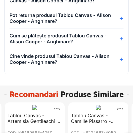
Canvas - Alison Cooper - Anghinare?
Pot returna produsul Tablou Canvas - Alison
Cooper - Anghinare?
Cum se plătește produsul Tablou Canvas -
Alison Cooper - Anghinare?
Cine vinde produsul Tablou Canvas - Alison
Cooper - Anghinare?
Recomandari
Produse Similare
Tablou Canvas -
Tablou Canvas -
Artemisia Gentileschi -
Camille Pissarro -
Judith si Holofernes
Drumul Versailles de la
Louveciennes
B169585-4050
B204667-4050
COD:
COD: