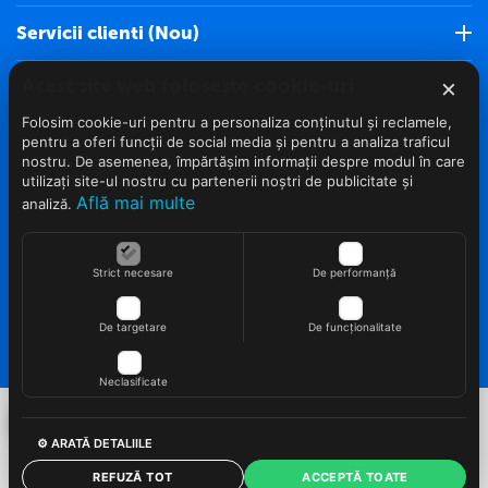
Servicii clienti (Nou)
×
Acest site web folosește cookie-uri
Info clienti
Folosim cookie-uri pentru a personaliza conținutul și reclamele,
Contact
pentru a oferi funcții de social media și pentru a analiza traficul
nostru. De asemenea, împărtășim informații despre modul în care
utilizați site-ul nostru cu partenerii noștri de publicitate și
Află mai multe
analiză.
Strict necesare
De performanță
© 2022 - 2026 Roveli.ro. Realizat si configurat
netSEO
De targetare
De funcționalitate
Neclasificate
⚙ ARATĂ DETALIILE
REFUZĂ TOT
ACCEPTĂ TOATE