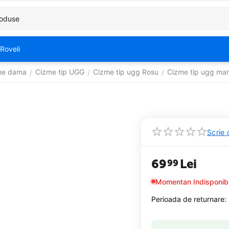
Roveli
me dama
Cizme tip UGG
Cizme tip ugg Rosu
Cizme tip ugg ma
/
/
/
Scrie 
69
Lei
99
Momentan Indisponibi
Perioada de returnare: