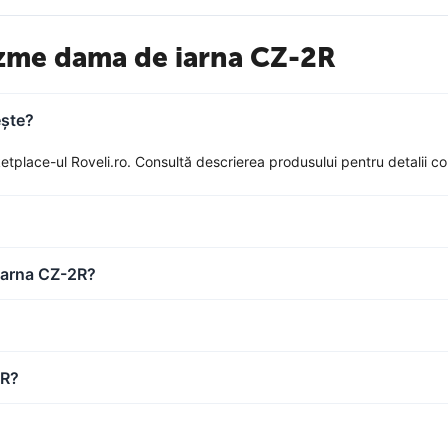
izme dama de iarna CZ-2R
ește?
lace-ul Roveli.ro. Consultă descrierea produsului pentru detalii compl
 iarna CZ-2R?
2R?