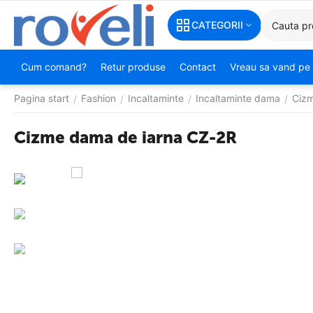
CATEGORII
Cum comand?
Retur produse
Contact
Vreau sa vand pe 
Pagina start
Fashion
Incaltaminte
Incaltaminte dama
Ciz
/
/
/
/
Cizme dama de iarna CZ-2R