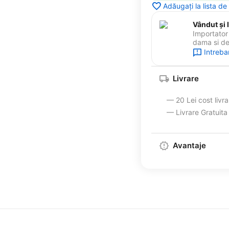
Adăugați la lista de
Vândut și l
Importator 
dama si de 
Intreba
Livrare
— 20 Lei cost livr
— Livrare Gratuit
Avantaje