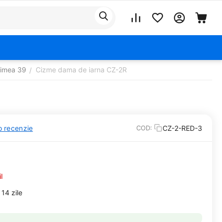
rimea 39
Cizme dama de iarna CZ-2R
/
o recenzie
CZ-2-RED-3
COD:
l
14 zile