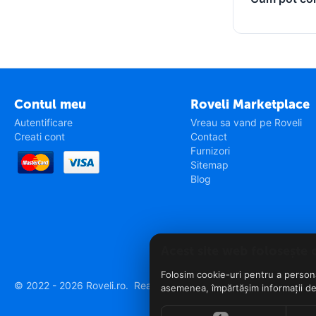
Contul meu
Roveli Marketplace
Autentificare
Vreau sa vand pe Roveli
Creati cont
Contact
Furnizori
Sitemap
Blog
Acest site web folosește 
Folosim cookie-uri pentru a personal
© 2022 - 2026 Roveli.ro. Realizat si configurat
netSEO
asemenea, împărtășim informații desp