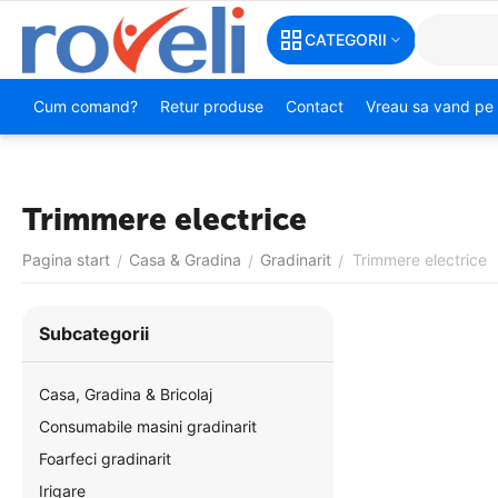
CATEGORII
Cum comand?
Retur produse
Contact
Vreau sa vand pe 
Trimmere electrice
Pagina start
Casa & Gradina
Gradinarit
Trimmere electrice
/
/
/
Subcategorii
Casa, Gradina & Bricolaj
Consumabile masini gradinarit
Foarfeci gradinarit
Irigare