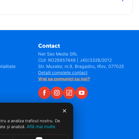
Contact
Net Seo Media SRL
CUI: RO29957449 | J40/3328/2012
tialitate
Str. Muzelor, nr.9, Bragadiru, Ilfov, 077025
Detalii complete contact
Vrei sa comunici cu noi?
×
tru a analiza traficul nostru. De
Află mai multe
ate și analiză.