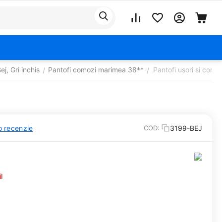
j, Gri inchis
Pantofi comozi marimea 38**
Pantofi usori si como
/
/
o recenzie
3199-BEJ
COD:
l