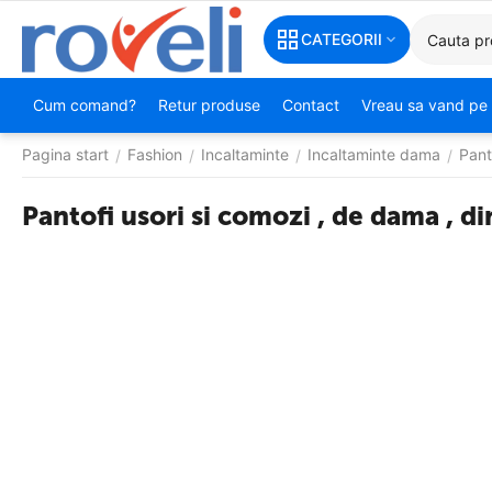
CATEGORII
Cum comand?
Retur produse
Contact
Vreau sa vand pe 
Pagina start
Fashion
Incaltaminte
Incaltaminte dama
Pant
/
/
/
/
Pantofi usori si comozi , de dama , d