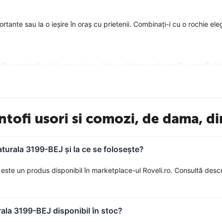
 importante sau la o ieșire în oraș cu prietenii. Combinați-i cu o rochie
diferent dacă ești la serviciu sau într-o plimbare relaxantă, pantofii di
ntofi usori si comozi, de dama, d
aturala 3199-BEJ și la ce se folosește?
este un produs disponibil în marketplace-ul Roveli.ro. Consultă descr
piele naturală! Alege calitatea și stilul, comandă acum!
rala 3199-BEJ disponibil în stoc?