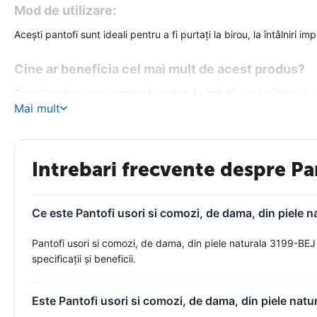
Mod de utilizare:
Acești pantofi sunt ideali pentru a fi purtați la birou, la întâlniri
Cine ar beneficia cel mai mult de acest produs?
Femeile active care apreciază confortul și stilul în același timp. In
Mai mult
Marime:
37
Culoare:
Bej, Gri inchis
Anotimp:
Primavara, Toamna
Intrebari frecvente despre Pa
Material interior:
Piele naturala
Material exterior:
Piele naturala
Ce este Pantofi usori si comozi, de dama, din piele n
Inaltime toc:
1.5 cm
Pantofi usori si comozi, de dama, din piele naturala 3199-BEJ 
Transformă-ți ținuta cu acești pantofi eleganți și confortabili din 
specificații și beneficii.
Este Pantofi usori si comozi, de dama, din piele natu