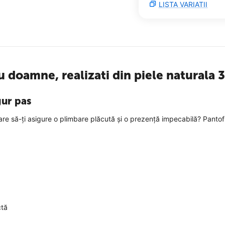
LISTA VARIATII
ru doamne, realizati din piele naturala
gur pas
care să-ți asigure o plimbare plăcută și o prezență impecabilă? Panto
ctă