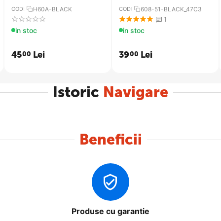
COD:
H60A-BLACK
COD:
608-51-BLACK_47C3
1
in stoc
in stoc
45
Lei
39
Lei
00
00
Istoric
Navigare
Beneficii
Produse cu garantie