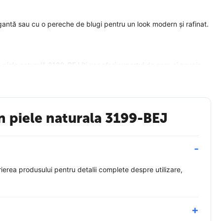
 elegantă sau cu o pereche de blugi pentru un look modern și rafinat.
n piele naturală 3199-BEJ îți vor oferi suportul de care ai nevoie.
in piele naturala 3199-BEJ
ierea produsului pentru detalii complete despre utilizare,