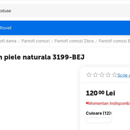
Roveli
ofi dama
Pantofi comozi
Pantofi comozi Zibra
Pantofi comozi Be
/
/
/
in piele naturala 3199-BEJ
Scrie 
120
Lei
00
Momentan Indisponibi
Culoare (12):