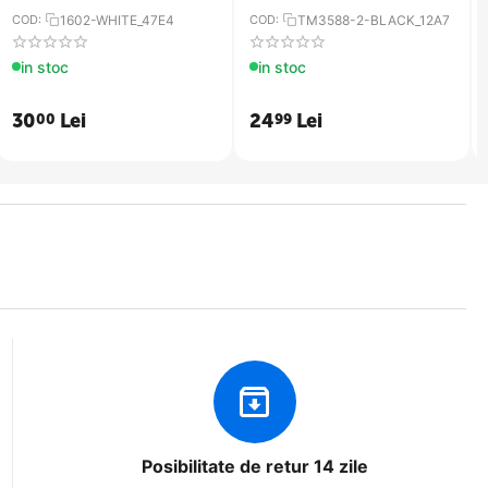
COD:
1602-WHITE_47E4
COD:
TM3588-2-BLACK_12A7
in stoc
in stoc
30
Lei
24
Lei
00
99
Posibilitate de retur 14 zile