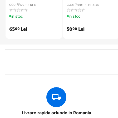
COD:
2739-RED
COD:
881-1-BLACK
in stoc
in stoc
65
Lei
50
Lei
00
00
Livrare rapida oriunde in Romania