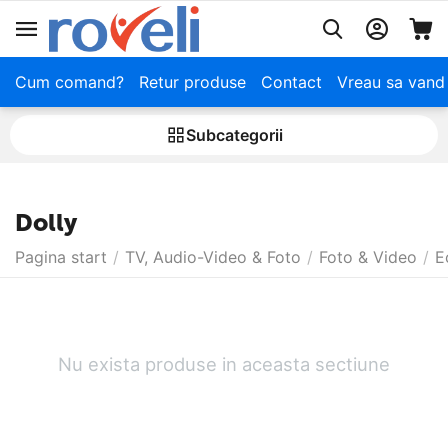
Cum comand?
Retur produse
Contact
Vreau sa vand
Subcategorii
Dolly
Pagina start
/
TV, Audio-Video & Foto
/
Foto & Video
/
E
Nu exista produse in aceasta sectiune