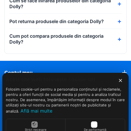
Cum se face livrarea produselor din categoria
Dolly?
Pot returna produsele din categoria Dolly?
Cum pot compara produsele din categoria
Dolly?
Contul meu
×
Acest site web folosește cookie-uri
Roveli Marketplace
Folosim cookie-uri pentru a personaliza conținutul și reclamele,
pentru a oferi funcții de social media și pentru a analiza traficul
nostru. De asemenea, împărtășim informații despre modul în care
Servicii clienti (Nou)
utilizați site-ul nostru cu partenerii noștri de publicitate și
Află mai multe
analiză.
Info clienti
Strict necesare
De performanță
Contact