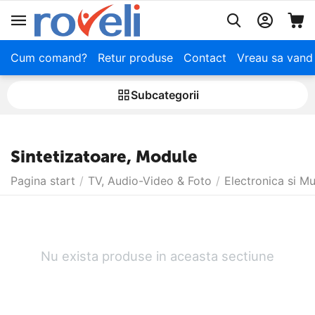
Cum comand?
Retur produse
Contact
Vreau sa vand
Subcategorii
Sintetizatoare, Module
Pagina start
/
TV, Audio-Video & Foto
/
Electronica si M
Nu exista produse in aceasta sectiune