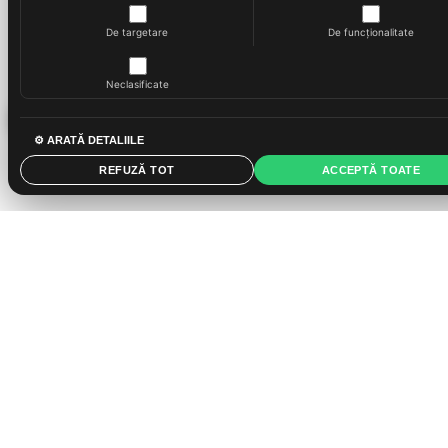
De targetare
De funcționalitate
Neclasificate
⚙ ARATĂ DETALIILE
REFUZĂ TOT
ACCEPTĂ TOATE