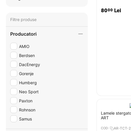
80
Lei
00
Filtre produse
Producatori
AMIO
Berdsen
DacEnergy
Gorenje
Humberg
Neo Sport
Paxton
Rohnson
Lamele stergato
ART
Samus
COD:
AR-TCT-2