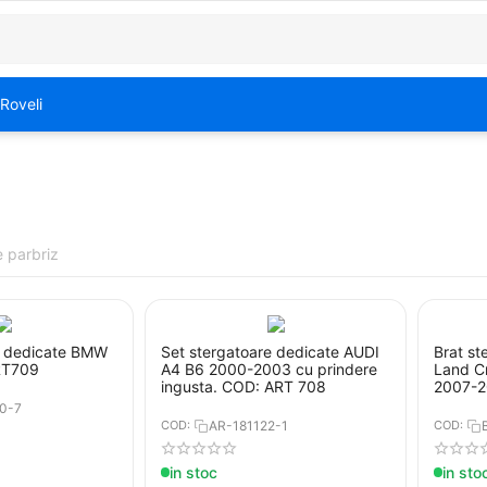
Roveli
 parbriz
e dedicate BMW
Set stergatoare dedicate AUDI
Brat st
 5 E39 ART709
A4 B6 2000-2003 cu prindere
Land C
ingusta. COD: ART 708
2007-20
305m
0-7
COD:
AR-181122-1
COD:
in stoc
in sto