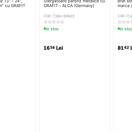
z 13" - 24",
Stergatoare parbriz metalice cu
Brat st
on" cu GRAFIT
GRAFIT - ALCA (Germany)
marca 
COD:
BH-SPA23
COD:
in stoc
in sto
16
Lei
81
56
42