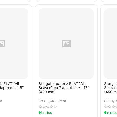
iz FLAT "All
Stergator parbriz FLAT "All
Stergat
daptoare - 15"
Season" cu 7 adaptoare - 17"
Season"
(430 mm)
(450 m
10
COD:
AR-LUX78
COD:
in stoc
in sto