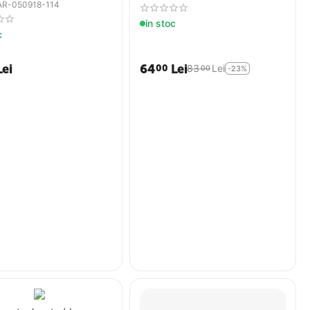
AR-050918-114
in stoc
c
Lei
64
Lei
00
83
Lei
00
-23%