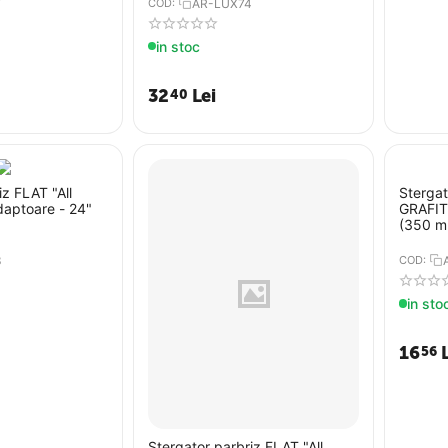
7
COD:
AR-LUX74
in stoc
32
Lei
40
iz FLAT "All
Stergat
daptoare - 24"
GRAFIT
(350 m
3
COD:
in sto
16
56
Stergator parbriz FLAT "All