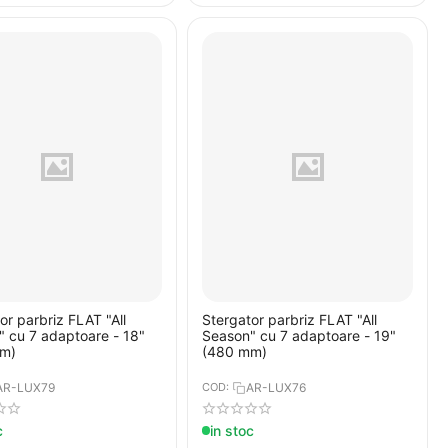
or parbriz FLAT "All
Stergator parbriz FLAT "All
 cu 7 adaptoare - 18"
Season" cu 7 adaptoare - 19"
m)
(480 mm)
AR-LUX79
COD:
AR-LUX76
c
in stoc