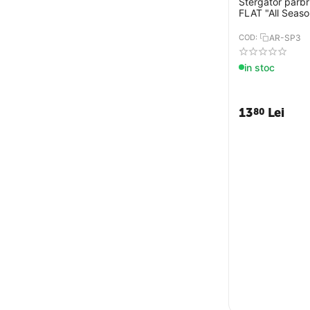
Stergator parbri
FLAT "All Seas
COD:
AR-SP3
in stoc
13
Lei
80