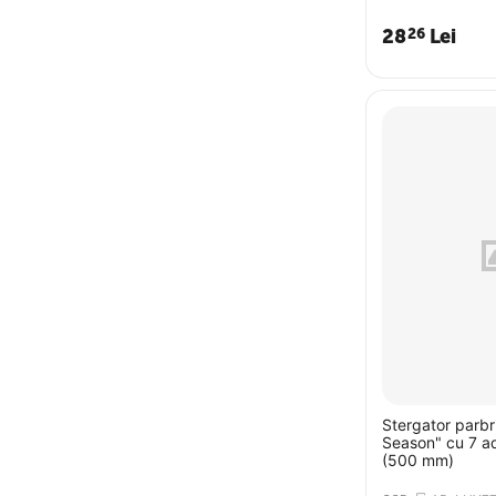
28
Lei
26
Stergator parbr
Season" cu 7 a
(500 mm)