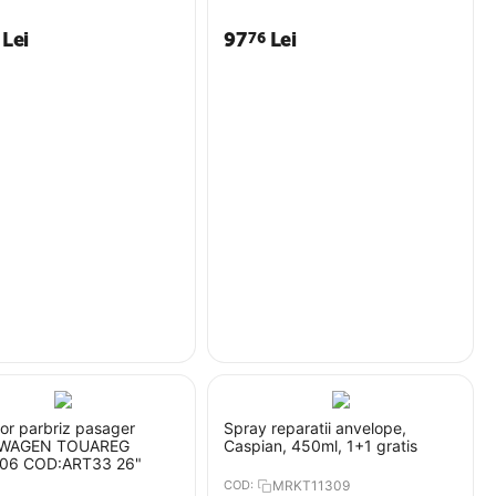
Lei
97
Lei
76
or parbriz pasager
Spray reparatii anvelope,
WAGEN TOUAREG
Caspian, 450ml, 1+1 gratis
06 COD:ART33 26"
COD:
MRKT11309