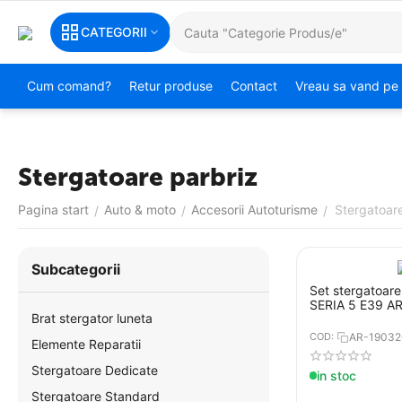
CATEGORII
Cum comand?
Retur produse
Contact
Vreau sa vand pe 
Stergatoare parbriz
Pagina start
Auto & moto
Accesorii Autoturisme
Stergatoare
/
/
/
Subcategorii
Set stergatoar
SERIA
Brat stergator luneta
COD:
AR-19032
Elemente Reparatii
Stergatoare Dedicate
in stoc
Stergatoare Standard