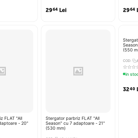
29
Lei
29
64
64
Stergat
Season"
(550 m
COD:
in sto
32
40
iz FLAT "All
Stergator parbriz FLAT "All
daptoare - 20"
Season" cu 7 adaptoare - 21"
(530 mm)