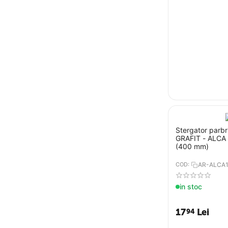
Stergator parbr
GRAFIT - ALCA 
(400 mm)
COD:
AR-ALCA
in stoc
17
Lei
94