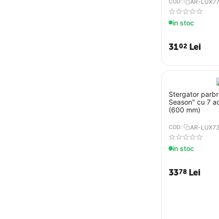
COD:
AR-LUX7
in stoc
31
Lei
02
Stergator parbr
Season" cu 7 a
(600 mm)
COD:
AR-LUX7
in stoc
33
Lei
78