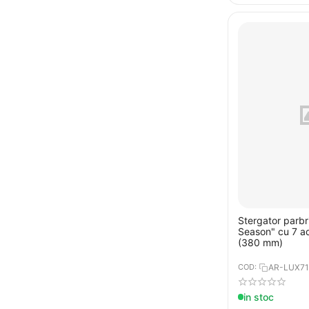
Stergator parbr
Season" cu 7 a
(380 mm)
COD:
AR-LUX7
in stoc