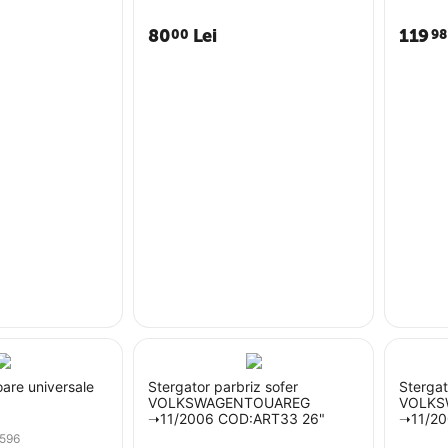
80
Lei
119
00
98
are universale
Stergator parbriz sofer
Stergat
VOLKSWAGENTOUAREG
VOLKS
➝11/2006 COD:ART33 26"
➝11/20
596