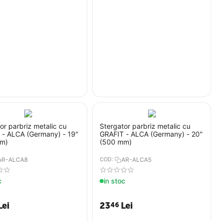
or parbriz metalic cu
Stergator parbriz metalic cu
 - ALCA (Germany) - 19"
GRAFIT - ALCA (Germany) - 20"
m)
(500 mm)
AR-ALCA8
COD:
AR-ALCA5
c
in stoc
Lei
23
Lei
46