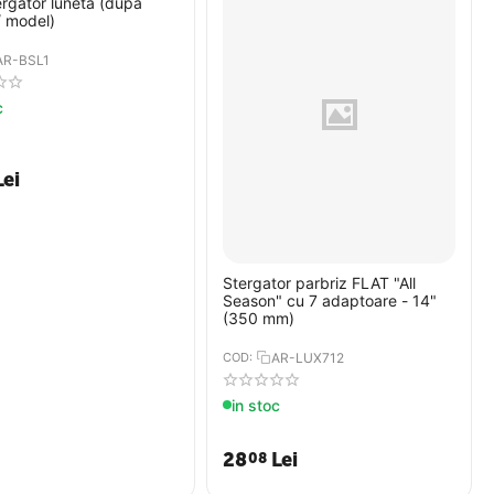
ergator luneta (dupa
/ model)
AR-BSL1
c
Lei
Stergator parbriz FLAT "All
Season" cu 7 adaptoare - 14"
(350 mm)
COD:
AR-LUX712
in stoc
28
Lei
08