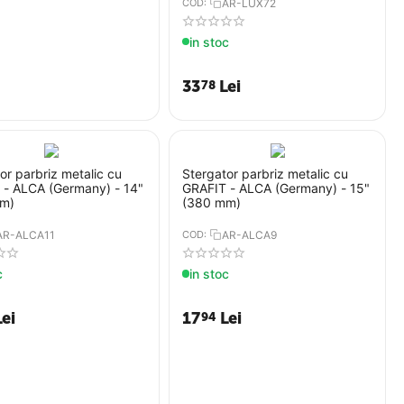
COD:
AR-LUX72
in stoc
33
Lei
78
or parbriz metalic cu
Stergator parbriz metalic cu
 - ALCA (Germany) - 14"
GRAFIT - ALCA (Germany) - 15"
m)
(380 mm)
AR-ALCA11
COD:
AR-ALCA9
c
in stoc
Lei
17
Lei
94