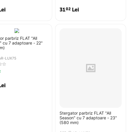
Lei
31
Lei
02
or parbriz FLAT "All
 cu 7 adaptoare - 22"
m)
AR-LUX75
c
Lei
Stergator parbriz FLAT "All
Season" cu 7 adaptoare - 23"
(580 mm)