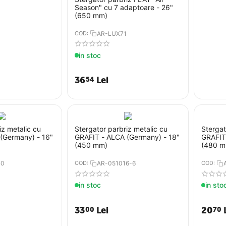
Season" cu 7 adaptoare - 26"
(650 mm)
COD:
AR-LUX71
in stoc
36
Lei
54
iz metalic cu
Stergator parbriz metalic cu
Stergat
(Germany) - 16"
GRAFIT - ALCA (Germany) - 18"
GRAFIT
(450 mm)
(480 m
10
COD:
AR-051016-6
COD:
in stoc
in sto
33
Lei
20
00
70