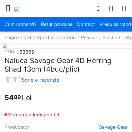
Cum comand?
Retur produse
Contact
Vreau sa vand
Pagina start
/
Sport & Calatorie
/
Pescuit
/
Plastice
/
Sh
63665
COD:
Naluca Savage Gear 4D Herring
Shad 13cm (4buc/plic)
Scrie o recenzie
54
Lei
89
Momentan Indisponibil
Producator
Savage Gear