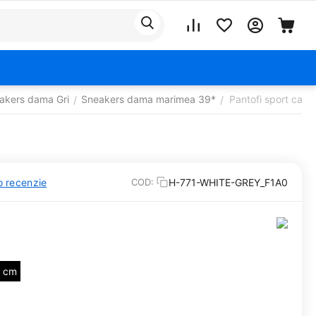
akers dama Gri
Sneakers dama marimea 39*
Pantofi sport cas
/
/
o recenzie
H-771-WHITE-GREY_F1A0
COD:
4 cm