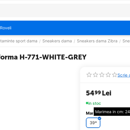
Roveli
ltaminte sport dama
Sneakers dama
Sneakers dama Zibra
Sne
/
/
/
atforma H-771-WHITE-GREY
Scrie 
54
Lei
99
in stoc
Marimea in cm: 2
Marime (12):
39*