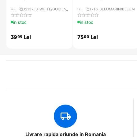
COD:
J2137-3-WHITE/GOIDEN_5D68
COD:
1716-BLEUMARIN/BLEUMA
in stoc
in stoc
39
Lei
75
Lei
99
00
Livrare rapida oriunde in Romania