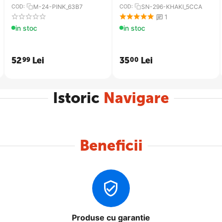
COD:
M-24-PINK_63B7
COD:
SN-296-KHAKI_5CCA
RIN
1
in stoc
in stoc
52
Lei
35
Lei
99
00
Istoric
Navigare
Beneficii
Produse cu garantie