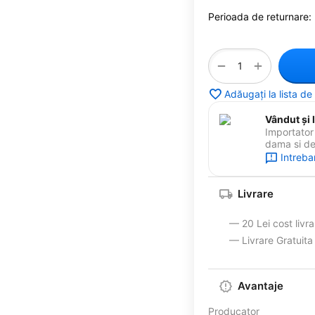
Perioada de returnare:
+
−
Adăugați la lista de
Vândut și l
Importator 
dama si de 
Intreba
Livrare
— 20 Lei cost livr
— Livrare Gratuit
Avantaje
Producator