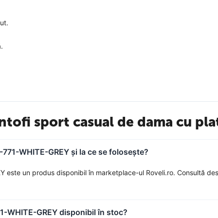
ut.
.
andard. Recomandăm alegerea unei mărimi puțin mai mari decât cea p
antofi sport casual de dama cu 
H-771-WHITE-GREY și la ce se folosește?
are apreciază confortul, dar nu doresc să renunțe la aspectul elegant și
ste un produs disponibil în marketplace-ul Roveli.ro. Consultă descr
de pasul tău confortabil și modern!
71-WHITE-GREY disponibil în stoc?