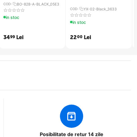
COD:
BO-828-A-BLACK_05E3
COD:
YX-02-Black_3633
in stoc
in stoc
34
Lei
22
Lei
99
00
Posibilitate de retur 14 zile