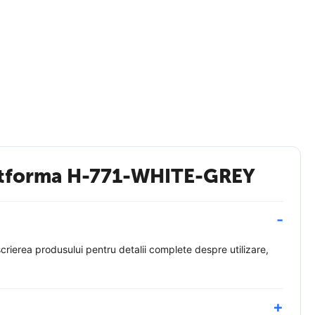
urtată în mod obișnuit.
platforma H-771-WHITE-GREY
 îngrijit al ținutelor casual de zi cu zi. Modelul este potrivit atât
ierea produsului pentru detalii complete despre utilizare,