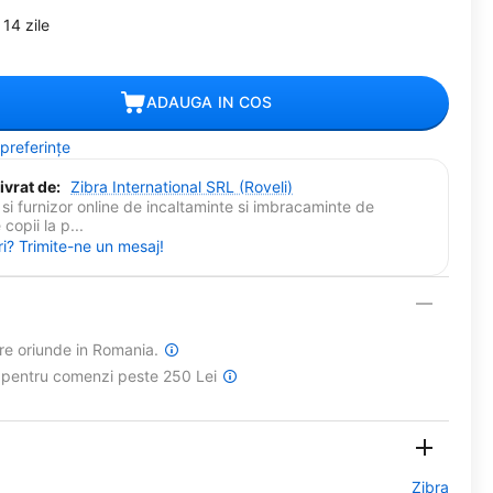
14 zile
ADAUGA IN COS
 preferințe
ivrat de:
Zibra International SRL (Roveli)
si furnizor online de incaltaminte si imbracaminte de
copii la p...
ri? Trimite-ne un mesaj!
are oriunde in Romania.
a pentru comenzi peste 250 Lei
Zibra