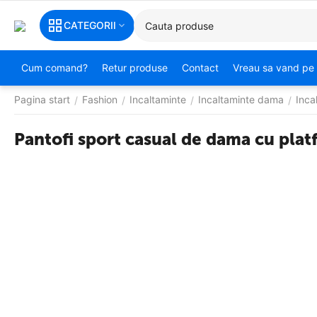
CATEGORII
Cum comand?
Retur produse
Contact
Vreau sa vand pe 
Pagina start
Fashion
Incaltaminte
Incaltaminte dama
Inca
/
/
/
/
Pantofi sport casual de dama cu pl