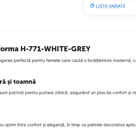
LISTA VARIATII
atforma H-771-WHITE-GREY
egerea perfectă pentru femeile care caută o încălțăminte modernă, con
ră și toamnă
sunt potriviți pentru purtare zilnică, asigurând un plus de confort și r
u optim între confort și eleganță, în timp ce pietrele decorative apli