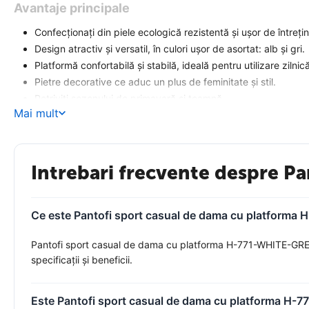
Avantaje principale
Confecționați din piele ecologică rezistentă și ușor de întrețin
Design atractiv și versatil, în culori ușor de asortat: alb și gri.
Platformă confortabilă și stabilă, ideală pentru utilizare zilnică
Pietre decorative ce aduc un plus de feminitate și stil.
Potriviți sezonului de primavară și toamnă.
Mai mult
Cum alegi mărimea potrivită?
Atenție:
măsurile pentru acest model sunt mai mici decât cele st
Intrebari frecvente despre P
Pentru cine sunt ideali acești pantofi?
Ce este Pantofi sport casual de dama cu platforma 
Acești pantofi sport sunt ideali pentru femeile active și moderne, c
la birou cât și la plimbări, întâlniri sau diverse activități zilnice.
Pantofi sport casual de dama cu platforma H-771-WHITE-GREY e
Comandă astăzi pantofii sport casual de damă H-771 și bucură-te 
specificații și beneficii.
Este Pantofi sport casual de dama cu platforma H-7