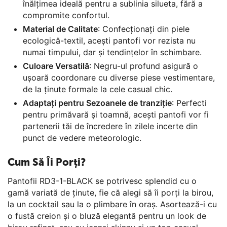
înălțimea ideală pentru a sublinia silueta, fără a
compromite confortul.
Material de Calitate
: Confecționați din piele
ecologică-textil, acești pantofi vor rezista nu
numai timpului, dar și tendințelor în schimbare.
Culoare Versatilă
: Negru-ul profund asigură o
ușoară coordonare cu diverse piese vestimentare,
de la ținute formale la cele casual chic.
Adaptați pentru Sezoanele de tranziție
: Perfecti
pentru primăvară și toamnă, acești pantofi vor fi
partenerii tăi de încredere în zilele incerte din
punct de vedere meteorologic.
Cum Să Îi Porți?
Pantofii RD3-1-BLACK se potrivesc splendid cu o
gamă variată de ținute, fie că alegi să îi porți la birou,
la un cocktail sau la o plimbare în oraș. Asortează-i cu
o fustă creion și o bluză elegantă pentru un look de