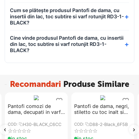
Cum se plătește produsul Pantofi de dama, cu
insertii din lac, toc subtire si varf rotunjit RD3-1-
BLACK?
Cine vinde produsul Pantofi de dama, cu insertii
din lac, toc subtire si varf rotunjit RD3-1-
BLACK?
Recomandari
Produse Similare
​Pantofi comozi de
Pantofi de dama, negri,
dama, decupati in varf
stiletto cu toc inalt si
si pe laterale H30-
subtire D88-2-Black
BLACK
H30-BLACK_C6CC
D88-2-Black_6F5B
COD:
COD:
in stoc
in stoc