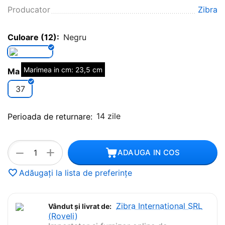
Producator
Zibra
Culoare (12):
Negru
Marimea in cm: 23,5 cm
Marime (12):
37
14 zile
Perioada de returnare:
+
−
ADAUGA IN COS
Adăugați la lista de preferințe
Zibra International SRL
Vândut și livrat de:
(Roveli)