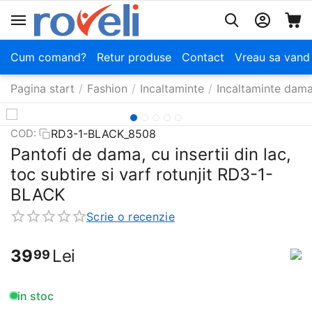
Cum comand?
Retur produse
Contact
Vreau sa vand
Pagina start
/
Fashion
/
Incaltaminte
/
Incaltaminte dam
RD3-1-BLACK_8508
COD:
Pantofi de dama, cu insertii din lac,
toc subtire​ si varf rotunjit RD3-1-
BLACK
Scrie o recenzie
39
Lei
99
in stoc