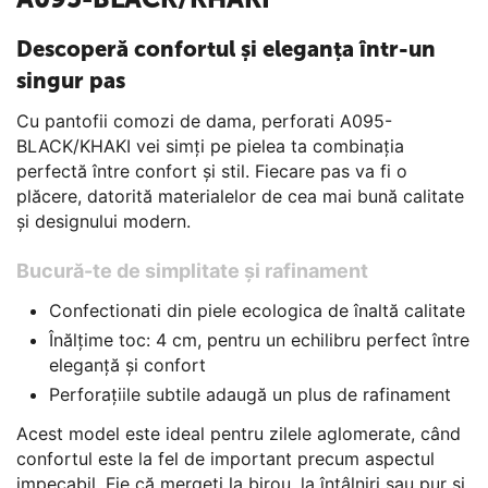
Descoperă confortul și eleganța într-un
singur pas
Cu pantofii comozi de dama, perforati A095-
BLACK/KHAKI vei simți pe pielea ta combinația
perfectă între confort și stil. Fiecare pas va fi o
plăcere, datorită materialelor de cea mai bună calitate
și designului modern.
Bucură-te de simplitate și rafinament
Confectionati din piele ecologica de înaltă calitate
Înălțime toc: 4 cm, pentru un echilibru perfect între
eleganță și confort
Perforațiile subtile adaugă un plus de rafinament
Acest model este ideal pentru zilele aglomerate, când
confortul este la fel de important precum aspectul
impecabil. Fie că mergeți la birou, la întâlniri sau pur și