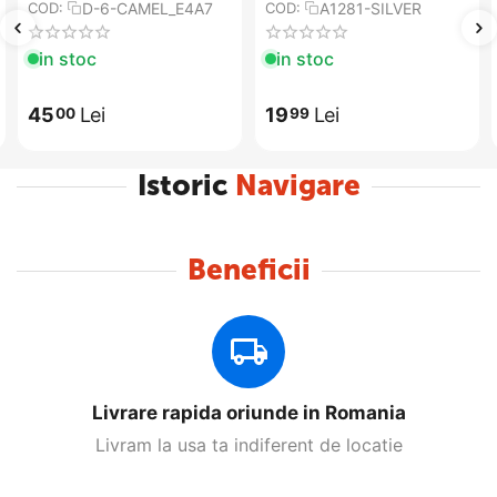
Camel
insertii argintii A1281-
D-6-CAMEL_E4A7
A1281-SILVER
COD:
COD:
SILVER
in stoc
in stoc
45
Lei
19
Lei
00
99
Istoric
Navigare
Beneficii
Livrare rapida oriunde in Romania
Livram la usa ta indiferent de locatie