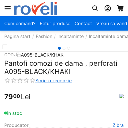
Cum comand?
Retur produse
Contact
Vreau sa vand
Pagina start
/
Fashion
/
Incaltaminte
/
Incaltaminte dam
A095-BLACK/KHAKI
COD:
Pantofi comozi de dama , perforati
A095-BLACK/KHAKI
Scrie o recenzie
79
Lei
00
in stoc
Producator
Zibra