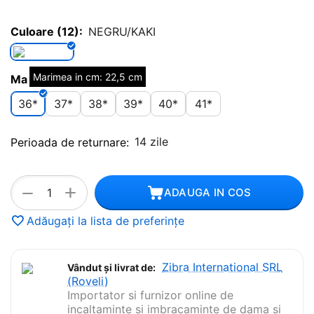
Culoare (12):
NEGRU/KAKI
Marimea in cm: 22,5 cm
Marime (12):
36*
37*
38*
39*
40*
41*
14 zile
Perioada de returnare:
+
−
ADAUGA IN COS
Adăugați la lista de preferințe
Zibra International SRL
Vândut și livrat de:
(Roveli)
Importator si furnizor online de
incaltaminte si imbracaminte de dama si