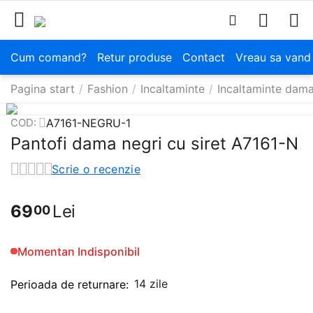
Cum comand?
Retur produse
Contact
Vreau sa vand
Pagina start
/
Fashion
/
Incaltaminte
/
Incaltaminte dam
A7161-NEGRU-1
COD:
Pantofi dama negri cu siret A7161-N
Scrie o recenzie
69
Lei
00
Momentan Indisponibil
14 zile
Perioada de returnare: