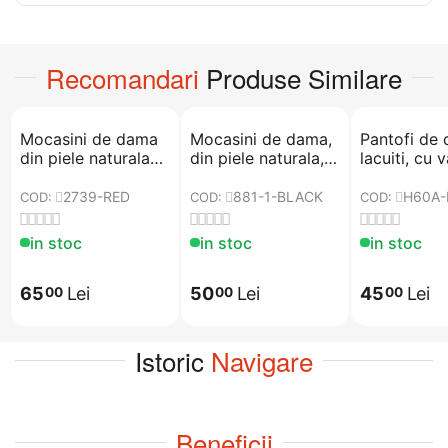
Recomandari
Produse Similare
​Mocasini de dama
Mocasini de dama,
​Pantofi de
din piele naturala
din piele naturala,
lacuiti, cu v
accesorizati cu
accesorizati cu
ascutit si t
franjuri 2739-RED
ciucuri, negri 881-1-
H60A-BLA
2739-RED
881-1-BLACK
H60A-
COD:
COD:
COD:
BLACK
in stoc
in stoc
in stoc
65
Lei
50
Lei
45
Lei
00
00
00
Istoric
Navigare
Beneficii