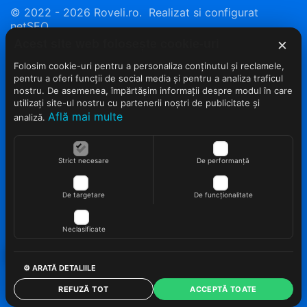
© 2022 - 2026 Roveli.ro. Realizat si configurat
netSEO
Acest site web folosește cookie-uri
×
Folosim cookie-uri pentru a personaliza conținutul și reclamele,
pentru a oferi funcții de social media și pentru a analiza traficul
nostru. De asemenea, împărtășim informații despre modul în care
utilizați site-ul nostru cu partenerii noștri de publicitate și
Află mai multe
analiză.
Strict necesare
De performanță
De targetare
De funcționalitate
Neclasificate
⚙ ARATĂ DETALIILE
REFUZĂ TOT
ACCEPTĂ TOATE