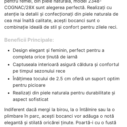
pentru femei, din piele naturala, model 2348-
COGNAC/28X sunt alegerea perfectă. Realizați cu
atenție la detalii și confecționați din piele naturala de
cea mai înaltă calitate, acești bocanci sunt o
combinație ideală de stil și confort pentru zilele reci.
Beneficii Principale:
Design elegant și feminin, perfect pentru a
completa orice ținută de iarnă
Captuseala interioară asigură căldura și confortul
pe timpul sezonului rece
Înălțimea tocului de 2.5 cm oferă un suport optim
pentru picioare
Realizați din piele naturala pentru durabilitate și
aspect sofisticat
Indiferent dacă mergi la birou, la o întâlnire sau la o
plimbare în parc, acești bocanci vor adăuga o notă
elegantă și stilată oricărei ținute. Poartă-i cu o fustă