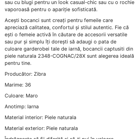
sau cu blugi pentru un look casual-chic sau cu o rochie
vaporoasă pentru o apariție sofisticată.
Acești bocanci sunt creați pentru femeile care
apreciază calitatea, confortul și stilul autentic. Fie că
ești o femeie activă în căutare de accesorii versatile
sau pur și simplu îți dorești să adaugi o pata de
culoare garderobei tale de iarnă, bocancii captusiti din
piele naturala 2348-COGNAC/28X sunt alegerea ideală
pentru tine.
Producător: Zibra
Marime: 36
Culoare: Maro
Anotimp: Iarna
Material interior: Piele naturala
Material exterior: Piele naturala
Îndrăznește să fii diferită și să-ți pui în valoare