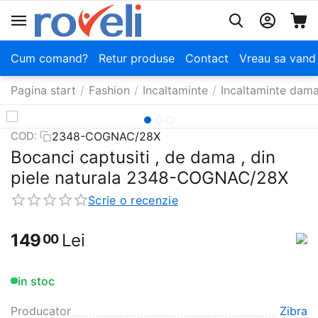
Cum comand?
Retur produse
Contact
Vreau sa vand
Pagina start
/
Fashion
/
Incaltaminte
/
Incaltaminte dam
2348-COGNAC/28X
COD:
Bocanci captusiti , de dama , din
piele naturala 2348-COGNAC/28X
Scrie o recenzie
149
Lei
00
in stoc
Producator
Zibra