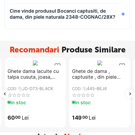
Cine vinde produsul Bocanci captusiti, de
dama, din piele naturala 2348-COGNAC/28X?
Recomandari
Produse Similare
Ghete dama lacuite cu
​​Ghete de dama ,
talpa cusuta, joasa,
captusite , din piele
pentru tinute casual-
naturala , cu talpa
sport JD-D73-BLACK
cusuta 445-BEJ6
JD-D73-BLACK
445-BEJ6
COD:
COD:
in stoc
in stoc
60
Lei
149
Lei
00
00