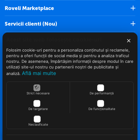
Roveli Marketplace
Servicii clienti (Nou)
×
Info clienti
Acest site web folosește cookie-uri
Folosim cookie-uri pentru a personaliza conținutul și reclamele,
Contact
pentru a oferi funcții de social media și pentru a analiza traficul
nostru. De asemenea, împărtășim informații despre modul în care
utilizați site-ul nostru cu partenerii noștri de publicitate și
Află mai multe
analiză.
© 2022 - 2026 Roveli.ro. Realizat si configurat
Strict necesare
De performanță
netSEO
De targetare
De funcționalitate
Neclasificate